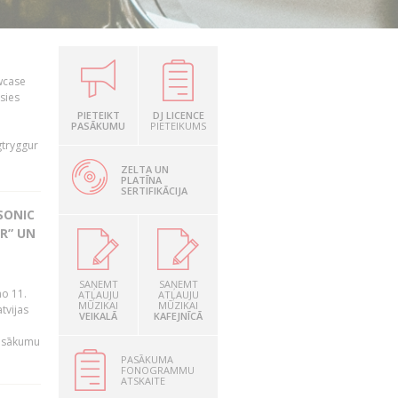
owcase
āsies
i
PIETEIKT
DJ LICENCE
PASĀKUMU
PIETEIKUMS
gtryggur
ZELTA UN
PLATĪNA
SERTIFIKĀCIJA
SONIC
R” UN
n
SAŅEMT
SAŅEMT
no 11.
ATĻAUJU
ATĻAUJU
MŪZIKAI
MŪZIKAI
tvijas
VEIKALĀ
KAFEJNĪCĀ
pasākumu
PASĀKUMA
FONOGRAMMU
ATSKAITE