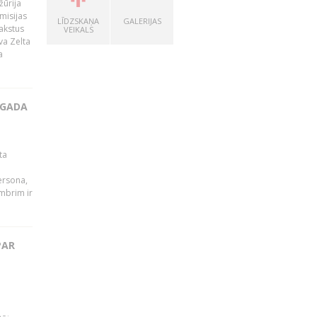
žūrija
misijas
LĪDZSKAŅA
GALERIJAS
rakstus
VEIKALS
va Zelta
a
 GADA
ta
persona,
mbrim ir
PAR