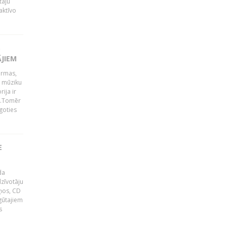
tāju
aktīvo
S
ĀJIEM
ormas,
j mūziku
ija ir
p".Tomēr
goties
E
da
zīvotāju
uņos, CD
egūtajiem
s