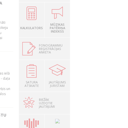
A
māti
MŪZIKAS
okeju
KALKULATORS
PATĒRIŅA
INDEKSS
u
ai
FONOGRAMMU
REĢISTRĀCIJAS
ANKETA
as ielā
- daļa
SATURA
JAUTĀJUMS
ATSKAITE
JURISTAM
rķis un
ālos
BIEŽĀK
UZDOTIE
JAUTĀJUMI
STU