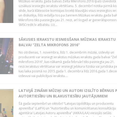
Mūzikas ierakstu gada balvas Zelta Mikrofons 2016 īpaši izveidotā 
uzsākusi iesniegto ierakstu vērtēšanu. 5. decembrī notika pirmā ko
sēde, kurā klātesošie komisijas locekļi klausījās visus iesniegtos ie
un diskutēja, līdz iedalīja tos pa žanriem.Mūzikas ierakstu gada bal
Mikrofons tiks pasniegta jau 21. reizi, arī šogad ar ģenerālsponsor
SMSCredit.lv atbalstu. Uz...
SĀKUSIES IERAKSTU IESNIEGŠANA MŪZIKAS IERAKSTU
BALVAI “ZELTA MIKROFONS 2016”
No otrdienas, 1. novembra, līdz 1. decembrim mūziķi, izdevēji un
producenti var iesniegt ierakstus mūzikas ierakstu gada balvai “Zel
mikrofons 2016”, kas nākamā gada februārī tiks pasniegta jau 21.
reizi.Ierakstus vērtēšanai var iesniegt jebkura fiziska vai juridiska 
kas laika posmā no 2015.gada 1. decembra līdz 2016.gada 1.dece
izdevusi vai publicējusi ierakstu....
LATVIJĀ ZINĀMI MŪZIĶI UN AUTORI IZGLĪTO BĒRNUS 
AUTORTIESĪBU UN BLAKUSTIESĪBU JAUTĀJUMIEM
Šā gada septembrī un oktobrī “Latvijas Izpildītāju un producentu
apvienība” (LaIPA) un “Autortiesību un komunicēšanas konsultāciju
aģentūra/ Latvijas Autoru apvienība” (AKKA/LAA) viesojās sešās