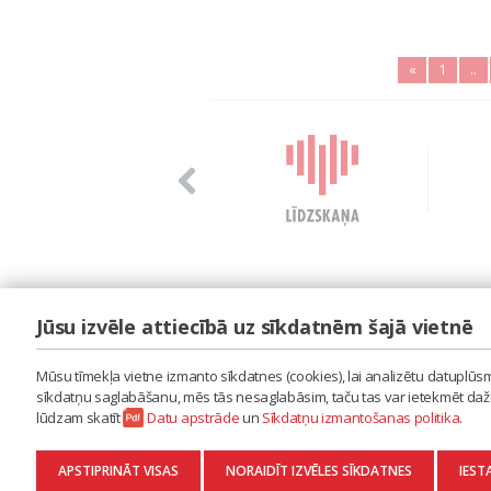
«
1
..
Jūsu izvēle attiecībā uz sīkdatnēm šajā vietnē
LAIPA
ES IZMANTOJU MŪZIKU
Mūsu tīmekļa vietne izmanto sīkdatnes (cookies), lai analizētu datuplūsmu
ES RADU MŪZIKU
sīkdatņu saglabāšanu, mēs tās nesaglabāsim, taču tas var ietekmēt dažu 
AKTUALITĀTES
lūdzam skatīt
Datu apstrāde
un
Sīkdatņu izmantošanas politika
.
KONTAKTI
SĪKDATŅU IZMANTOŠANAS POLITIKA
APSTIPRINĀT VISAS
NORAIDĪT IZVĒLES SĪKDATNES
IEST
DATU APSTRĀDE