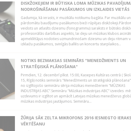
DISKŽOKEJIEM IR BŪTISKA LOMA MŪZIKAS PAVADĪJUM
NODROŠINĀŠANAI PASĀKUMOS UN IZKLAIDES VIETĀS
Gadumija, kā ierasts, ir muzikālu notikumu bagāta. Par muzikālu un
pārdomātu baudījumu pasākumos bieži rūpējas diskžokeji.Pārdo
veidots un atlasīts dziesmu (fonogrammu) saraksts ir būtisks diskž
profesionālās darbības aspekts, lai deju un mūzikas klubos aicināt
apmeklētājus nodoties uzmundrinošam dziesmu un deju ritmam v
izklaižu pasākumos, svinīgās ballēs un koncertu starplaikos...
NOTIKS BEZMAKSAS SEMINĀRS "MENEDŽMENTS UN
STRATĒĢISKĀ PLĀNOŠANA"
Pirmdien, 12. decembrī plkst. 15:00, Kaņepes Kultūras centrā ( Skol
15, Rīgā) notiks seminārs "Menedžments un stratēģiskā plānošana" 
no izglītojošo semināru sērija mūzikas menedžeriem "MŪZIKAS
INDUSTRIJAS ABC”.Semināru "Mūzikas industrijas ABC” izveides mē
uzdevums ir izglītot un apmācīt Latvijas mūzikas menedžerus glob
mūzikas industrijas jautājumos. Semināru...
ŽŪRIJA SĀK ZELTA MIKROFONS 2016 IESNIEGTO IERAK
VĒRTĒŠANU