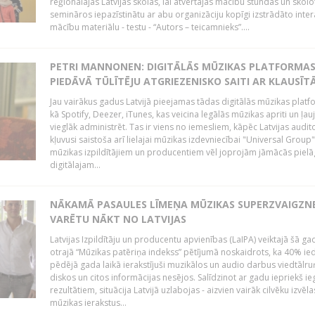
reģionālajās Latvijas skolās, lai atvērtajās mācību stundās un skolo
semināros iepazīstinātu ar abu organizāciju kopīgi izstrādāto inter
mācību materiālu - testu - “Autors – teicamnieks”....
PETRI MANNONEN: DIGITĀLĀS MŪZIKAS PLATFORMA
PIEDĀVĀ TŪLĪTĒJU ATGRIEZENISKO SAITI AR KLAUSĪT
Jau vairākus gadus Latvijā pieejamas tādas digitālās mūzikas platf
kā Spotify, Deezer, iTunes, kas veicina legālās mūzikas apriti un ļau
vieglāk administrēt. Tas ir viens no iemesliem, kāpēc Latvijas auditor
kļuvusi saistoša arī lielajai mūzikas izdevniecībai "Universal Grou
mūzikas izpildītājiem un producentiem vēl joprojām jāmācās pielā
digitālajam...
NĀKAMĀ PASAULES LĪMEŅA MŪZIKAS SUPERZVAIGZN
VARĒTU NĀKT NO LATVIJAS
Latvijas Izpildītāju un producentu apvienības (LaIPA) veiktajā šā ga
otrajā “Mūzikas patēriņa indekss” pētījumā noskaidrots, ka 40% ied
pēdējā gada laikā ierakstījuši muzikālos un audio darbus viedtālr
diskos un citos informācijas nesējos. Salīdzinot ar gadu iepriekš i
rezultātiem, situācija Latvijā uzlabojas - aizvien vairāk cilvēku izvēla
mūzikas ierakstus...