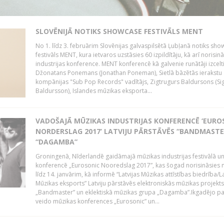
SLOVĒNIJĀ NOTIKS SHOWCASE FESTIVĀLS MENT
No 1. līdz 3. februārim Slovēnijas galvaspilsētā Ļubļanā notiks sh
festivāls MENT, kura ietvaros uzstāsies 60 izpildītāju, kā arī norisin
industrijas konference. MENT konferencē kā galvenie runātāji izcelt
Džonatans Ponemans (Jonathan Poneman), Sietlā bāzētās ierakstu
kompānijas "Sub Pop Records" vadītājs, Zigtrugurs Baldursons (Si
Baldursson), Islandes mūzikas eksporta...
VADOŠAJĀ MŪZIKAS INDUSTRIJAS KONFERENCĒ ‘EURO
NORDERSLAG 2017’ LATVIJU PĀRSTĀVĒS “BANDMASTE
“DAGAMBA”
Groningenā, Nīderlandē gaidāmajā mūzikas industrijas festivālā u
konferencē „Eurosonic Nooredslag 2017”, kas šogad norisināsies 
līdz 14. janvārim, kā informē “Latvijas Mūzikas attīstības biedrība/La
Mūzikas eksports” Latviju pārstāvēs elektroniskās mūzikas projekts
„Bandmaster” un eklektiskā mūzikas grupa „Dagamba”.Ikgadējo 
veido mūzikas konferences „Eurosonic” un...