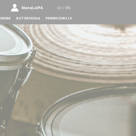
ManaLaIPA
LV
/
EN
SKANA
AUTORSKOLA
PARMUZIKU.LV