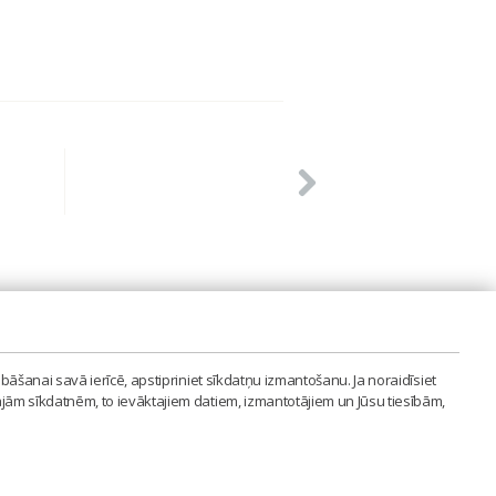
PVIENĪBA'
bāšanai savā ierīcē, apstipriniet sīkdatņu izmantošanu. Ja noraidīsiet
LAIPA.ORG
ajām sīkdatnēm, to ievāktajiem datiem, izmantotājiem un Jūsu tiesībām,