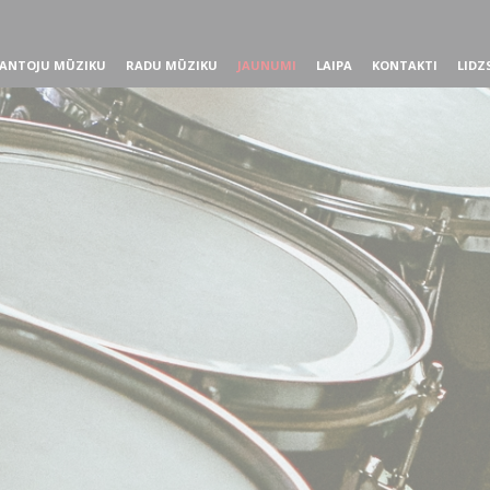
ANTOJU MŪZIKU
RADU MŪZIKU
JAUNUMI
LAIPA
KONTAKTI
LIDZ