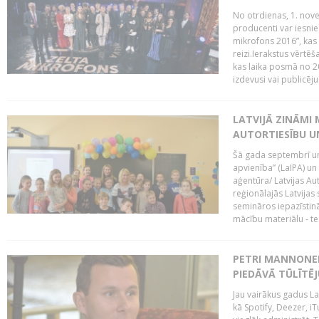
No otrdienas, 1. nove
producenti var iesnie
mikrofons 2016”, kas 
reizi.Ierakstus vērtēš
kas laika posmā no 2
izdevusi vai publicējus
LATVIJĀ ZINĀMI 
AUTORTIESĪBU U
Šā gada septembrī un 
apvienība” (LaIPA) un
aģentūra/ Latvijas Au
reģionālajās Latvijas 
semināros iepazīstinā
mācību materiālu - tes
PETRI MANNONEN
PIEDĀVĀ TŪLĪTĒJ
Jau vairākus gadus La
kā Spotify, Deezer, iT