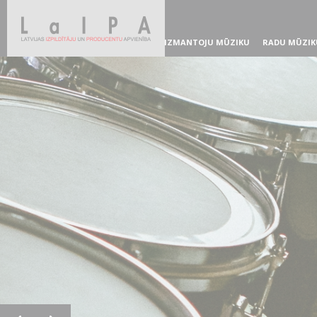
IZMANTOJU MŪZIKU
RADU MŪZIK