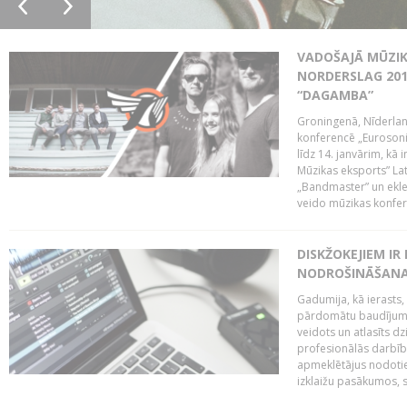
VADOŠAJĀ MŪZIK
NORDERSLAG 201
“DAGAMBA”
Groningenā, Nīderlan
konferencē „Eurosoni
līdz 14. janvārim, kā 
Mūzikas eksports” Lat
„Bandmaster” un ekl
veido mūzikas konfere
DISKŽOKEJIEM I
NODROŠINĀŠANAI
Gadumija, kā ierasts,
pārdomātu baudījumu
veidots un atlasīts d
profesionālās darbība
apmeklētājus nodoti
izklaižu pasākumos, s