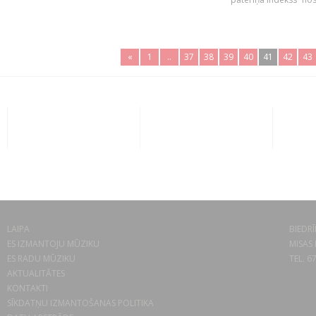
«
1
..
37
38
39
40
41
42
43
LAIPA
BIEDRĪ
ES IZMANTOJU MŪZIKU
MISAS 
ES RADU MŪZIKU
TEL. 6
AKTUALITĀTES
KONTAKTI
SĪKDATŅU IZMANTOŠANAS POLITIKA