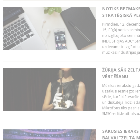
NOTIKS BEZMAK
STRATĒĢISKĀ P
Pirmdien, 12. decembr
15, Rīgā) notiks sem
no izglītojošo semin
INDUSTRIJAS ABC”.Sem
uzdevums ir izglītot
mūzikas industrijas j
ŽŪRIJA SĀK ZELT
VĒRTĒŠANU
Mūzikas ierakstu gada
uzsākusi iesniegto ie
sēde, kurā klātesošie 
un diskutēja, līdz ie
Mikrofons tiks pasnie
SMSCredit.lv atbalstu.
SĀKUSIES IERAK
BALVAI “ZELTA M