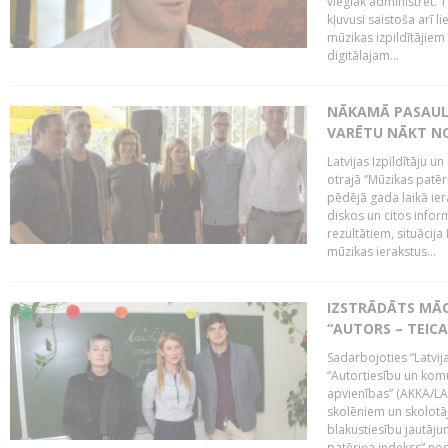
vieglāk administrēt. T
kļuvusi saistoša arī 
mūzikas izpildītājie
digitālajam...
NĀKAMĀ PASAULE
VARĒTU NĀKT NO
Latvijas Izpildītāju 
otrajā “Mūzikas patēr
pēdējā gada laikā ier
diskos un citos infor
rezultātiem, situācija 
mūzikas ierakstus...
IZSTRĀDĀTS MĀC
“AUTORS – TEIC
Sadarbojoties “Latvij
“Autortiesību un komu
apvienības” (AKKA/LAA
skolēniem un skolotāji
blakustiesību jautāj
patēriņa indekss” nos