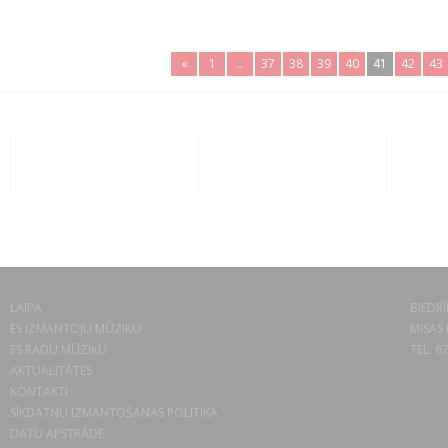
«
1
..
37
38
39
40
41
42
43
LAIPA
BIEDRĪ
ES IZMANTOJU MŪZIKU
MISAS 
ES RADU MŪZIKU
TEL. 6
AKTUALITĀTES
KONTAKTI
SĪKDATŅU IZMANTOŠANAS POLITIKA
DATU APSTRĀDE