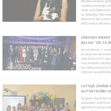
Mūzikas ierakstu gada
uzsākusi iesniegto ie
sēde, kurā klātesošie 
un diskutēja, līdz ie
Mikrofons tiks pasnie
SMSCredit.lv atbalstu.
SĀKUSIES IERAK
BALVAI “ZELTA M
No otrdienas, 1. nove
producenti var iesnie
mikrofons 2016”, kas 
reizi.Ierakstus vērtēš
kas laika posmā no 2
izdevusi vai publicējus
LATVIJĀ ZINĀMI 
AUTORTIESĪBU U
Šā gada septembrī un 
apvienība” (LaIPA) un
aģentūra/ Latvijas Au