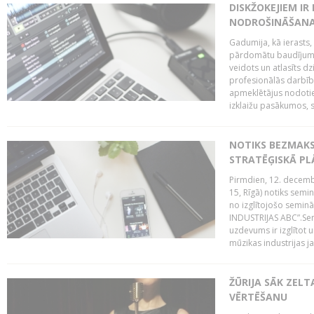
DISKŽOKEJIEM I
NODROŠINĀŠANAI
Gadumija, kā ierasts,
pārdomātu baudījumu
veidots un atlasīts d
profesionālās darbība
apmeklētājus nodoti
izklaižu pasākumos, s
NOTIKS BEZMAK
STRATĒĢISKĀ P
Pirmdien, 12. decembr
15, Rīgā) notiks sem
no izglītojošo semin
INDUSTRIJAS ABC”.Sem
uzdevums ir izglītot
mūzikas industrijas j
ŽŪRIJA SĀK ZELT
VĒRTĒŠANU