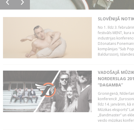
SLOVĒNIJĀ NOTI
No 1. līdz 3. februār
festivāls MENT, kura i
industrijas konferenc
Džonatans Ponemans (
kompānijas "Sub Pop 
Baldursson), Islandes
VADOŠAJĀ MŪZIK
NORDERSLAG 201
“DAGAMBA”
Groningenā, Nīderlan
konferencē „Eurosoni
līdz 14. janvārim, kā 
Mūzikas eksports” Lat
„Bandmaster” un ekl
veido mūzikas konfere