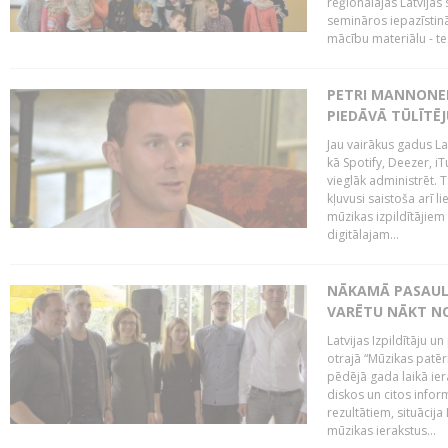
reģionālajās Latvijas 
semināros iepazīstinā
mācību materiālu - tes
PETRI MANNONEN
PIEDĀVĀ TŪLĪTĒJ
Jau vairākus gadus La
kā Spotify, Deezer, iT
vieglāk administrēt. T
kļuvusi saistoša arī 
mūzikas izpildītājie
digitālajam...
NĀKAMĀ PASAULE
VARĒTU NĀKT NO
Latvijas Izpildītāju 
otrajā “Mūzikas patēr
pēdējā gada laikā ier
diskos un citos infor
rezultātiem, situācija 
mūzikas ierakstus...