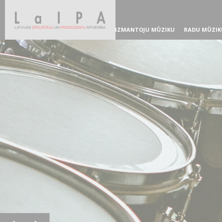
IZMANTOJU MŪZIKU
RADU MŪZIK