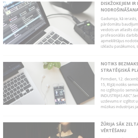
DISKŽOKEJIEM I
NODROŠINĀŠANAI
Gadumija, kā ierasts,
pārdomātu baudījumu
veidots un atlasīts d
profesionālās darbība
apmeklētājus nodoti
izklaižu pasākumos, s
NOTIKS BEZMAK
STRATĒĢISKĀ P
Pirmdien, 12. decembr
15, Rīgā) notiks sem
no izglītojošo semin
INDUSTRIJAS ABC”.Sem
uzdevums ir izglītot
mūzikas industrijas j
ŽŪRIJA SĀK ZELT
VĒRTĒŠANU