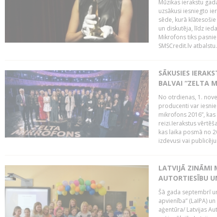
Mūzikas ierakstu gada
uzsākusi iesniegto ie
sēde, kurā klātesošie 
un diskutēja, līdz ie
Mikrofons tiks pasnie
SMSCredit.lv atbalstu.
SĀKUSIES IERAK
BALVAI “ZELTA M
No otrdienas, 1. nove
producenti var iesnie
mikrofons 2016”, kas 
reizi.Ierakstus vērtēš
kas laika posmā no 2
izdevusi vai publicējus
LATVIJĀ ZINĀMI 
AUTORTIESĪBU U
Šā gada septembrī un 
apvienība” (LaIPA) un
aģentūra/ Latvijas Au