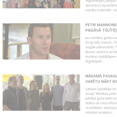
reģionālajās Latvijas 
semināros iepazīstinā
mācību materiālu - tes
PETRI MANNONEN
PIEDĀVĀ TŪLĪTĒJ
Jau vairākus gadus La
kā Spotify, Deezer, iT
vieglāk administrēt. T
kļuvusi saistoša arī 
mūzikas izpildītājie
digitālajam...
NĀKAMĀ PASAULE
VARĒTU NĀKT NO
Latvijas Izpildītāju 
otrajā “Mūzikas patēr
pēdējā gada laikā ier
diskos un citos infor
rezultātiem, situācija 
mūzikas ierakstus...