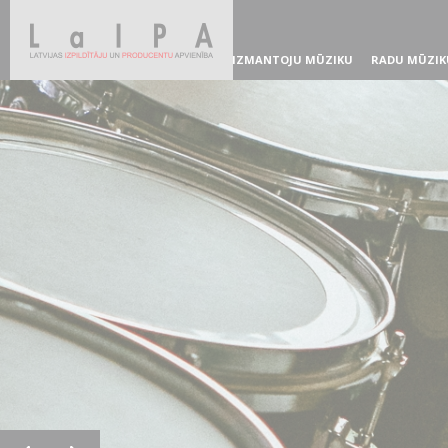
IZMANTOJU MŪZIKU
RADU MŪZIK