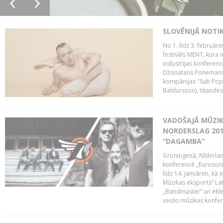
SLOVĒNIJĀ NOTI
No 1. līdz 3. februār
festivāls MENT, kura i
industrijas konferenc
Džonatans Ponemans (
kompānijas "Sub Pop 
Baldursson), Islandes
VADOŠAJĀ MŪZIK
NORDERSLAG 201
“DAGAMBA”
Groningenā, Nīderlan
konferencē „Eurosoni
līdz 14. janvārim, kā 
Mūzikas eksports” Lat
„Bandmaster” un ekl
veido mūzikas konfere