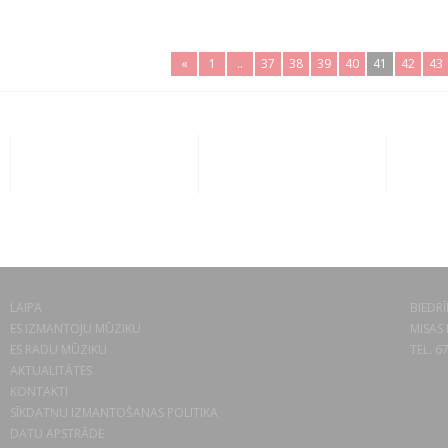
«
1
..
37
38
39
40
41
42
43
LAIPA
BIEDRĪ
ES IZMANTOJU MŪZIKU
MISAS 
ES RADU MŪZIKU
TEL. 6
AKTUALITĀTES
KONTAKTI
SĪKDATŅU IZMANTOŠANAS POLITIKA
DATU APSTRĀDE