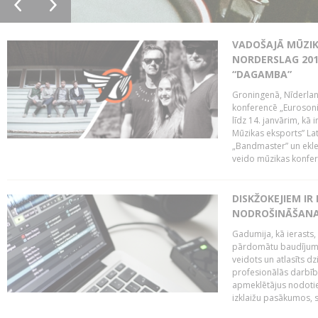
VADOŠAJĀ MŪZIK
NORDERSLAG 201
“DAGAMBA”
Groningenā, Nīderlan
konferencē „Eurosoni
līdz 14. janvārim, kā 
Mūzikas eksports” Lat
„Bandmaster” un ekl
veido mūzikas konfere
DISKŽOKEJIEM I
NODROŠINĀŠANAI
Gadumija, kā ierasts,
pārdomātu baudījumu
veidots un atlasīts d
profesionālās darbība
apmeklētājus nodoti
izklaižu pasākumos, s