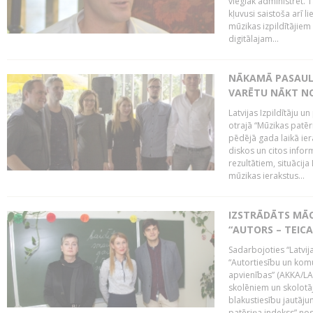
vieglāk administrēt. T
kļuvusi saistoša arī 
mūzikas izpildītājie
digitālajam...
NĀKAMĀ PASAULE
VARĒTU NĀKT NO
Latvijas Izpildītāju 
otrajā “Mūzikas patēr
pēdējā gada laikā ier
diskos un citos infor
rezultātiem, situācija 
mūzikas ierakstus...
IZSTRĀDĀTS MĀC
“AUTORS – TEIC
Sadarbojoties “Latvij
“Autortiesību un komu
apvienības” (AKKA/LAA
skolēniem un skolotāji
blakustiesību jautāj
patēriņa indekss” nos