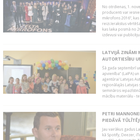
No otrdienas, 1. nove
producenti var iesnie
mikrofons 2016”, kas 
reizi.Ierakstus vērtēš
kas laika posmā no 2
izdevusi vai publicējus
LATVIJĀ ZINĀMI 
AUTORTIESĪBU U
Šā gada septembrī un 
apvienība” (LaIPA) un
aģentūra/ Latvijas Au
reģionālajās Latvijas 
semināros iepazīstinā
mācību materiālu - tes
PETRI MANNONEN
PIEDĀVĀ TŪLĪTĒJ
Jau vairākus gadus La
kā Spotify, Deezer, iT