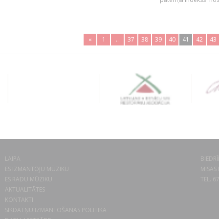
«
1
..
37
38
39
40
41
42
43
LAIPA
BIEDRĪ
ES IZMANTOJU MŪZIKU
MISAS 
ES RADU MŪZIKU
TEL. 6
AKTUALITĀTES
KONTAKTI
SĪKDATŅU IZMANTOŠANAS POLITIKA