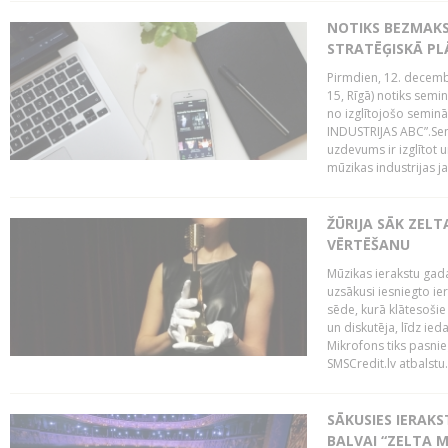
NOTIKS BEZMAK
STRATĒĢISKĀ P
Pirmdien, 12. decembr
15, Rīgā) notiks sem
no izglītojošo semin
INDUSTRIJAS ABC”.Sem
uzdevums ir izglītot
mūzikas industrijas j
ŽŪRIJA SĀK ZELT
VĒRTĒŠANU
Mūzikas ierakstu gada
uzsākusi iesniegto ie
sēde, kurā klātesošie 
un diskutēja, līdz ie
Mikrofons tiks pasnie
SMSCredit.lv atbalstu.
SĀKUSIES IERAK
BALVAI “ZELTA M