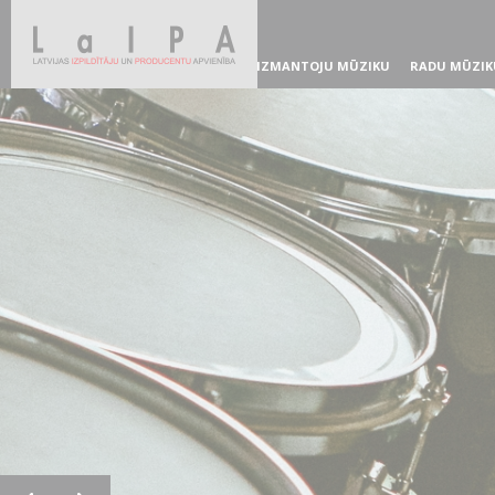
IZMANTOJU MŪZIKU
RADU MŪZIK