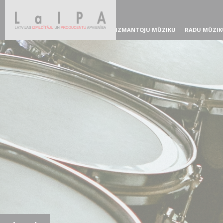
IZMANTOJU MŪZIKU
RADU MŪZIK