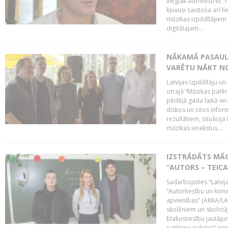
vieglāk administrēt. T
kļuvusi saistoša arī 
mūzikas izpildītājie
digitālajam...
NĀKAMĀ PASAULE
VARĒTU NĀKT NO
Latvijas Izpildītāju 
otrajā “Mūzikas patēr
pēdējā gada laikā ier
diskos un citos infor
rezultātiem, situācija 
mūzikas ierakstus...
IZSTRĀDĀTS MĀC
“AUTORS – TEIC
Sadarbojoties “Latvij
“Autortiesību un komu
apvienības” (AKKA/LAA
skolēniem un skolotāji
blakustiesību jautāj
patēriņa indekss” nos