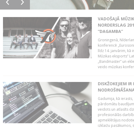
VADOŠAJĀ MŪZIK
NORDERSLAG 201
“DAGAMBA”
Groningenā, Nīderlan
konferencē „Eurosoni
līdz 14. janvārim, kā 
Mūzikas eksports” Lat
„Bandmaster” un ekl
veido mūzikas konfere
DISKŽOKEJIEM I
NODROŠINĀŠANAI
Gadumija, kā ierasts,
pārdomātu baudījumu
veidots un atlasīts d
profesionālās darbība
apmeklētājus nodoti
izklaižu pasākumos, s