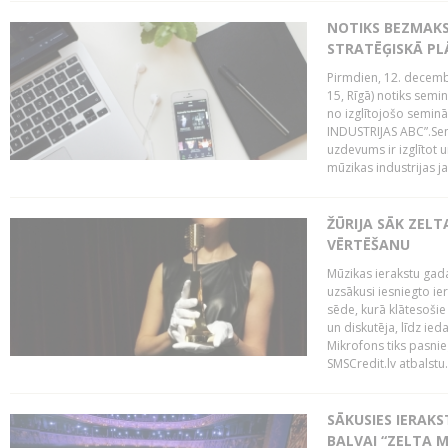
NOTIKS BEZMAK
STRATĒĢISKĀ P
Pirmdien, 12. decembr
15, Rīgā) notiks sem
no izglītojošo semin
INDUSTRIJAS ABC”.Sem
uzdevums ir izglītot
mūzikas industrijas j
ŽŪRIJA SĀK ZELT
VĒRTĒŠANU
Mūzikas ierakstu gada
uzsākusi iesniegto ie
sēde, kurā klātesošie 
un diskutēja, līdz ie
Mikrofons tiks pasnie
SMSCredit.lv atbalstu.
SĀKUSIES IERAK
BALVAI “ZELTA M