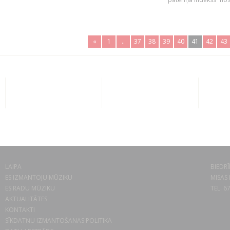
«
1
..
37
38
39
40
41
42
43
LAIPA
BIEDRĪ
ES IZMANTOJU MŪZIKU
MISAS 
ES RADU MŪZIKU
TEL. 6
AKTUALITĀTES
KONTAKTI
SĪKDATŅU IZMANTOŠANAS POLITIKA