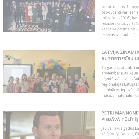
No otrdienas, 1. nove
producenti var iesnie
mikrofons 2016”, kas 
reizi.Ierakstus vērtēš
kas laika posmā no 2
izdevusi vai publicējus
LATVIJĀ ZINĀMI 
AUTORTIESĪBU U
Šā gada septembrī un 
apvienība” (LaIPA) un
aģentūra/ Latvijas Au
reģionālajās Latvijas 
semināros iepazīstinā
mācību materiālu - tes
PETRI MANNONEN
PIEDĀVĀ TŪLĪTĒJ
Jau vairākus gadus La
kā Spotify, Deezer, iT