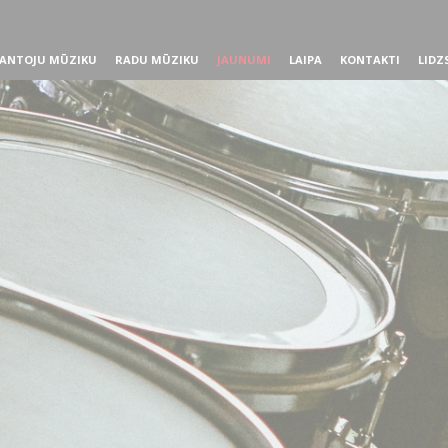
ANTOJU MŪZIKU
RADU MŪZIKU
JAUNUMI
LAIPA
KONTAKTI
LIDZ