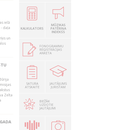
as ielā
MŪZIKAS
- daļa
KALKULATORS
PATĒRIŅA
INDEKSS
rķis un
ālos
FONOGRAMMU
REĢISTRĀCIJAS
ANKETA
STU
žūrija
SATURA
JAUTĀJUMS
misijas
ATSKAITE
JURISTAM
rakstus
va Zelta
a
BIEŽĀK
UZDOTIE
JAUTĀJUMI
 GADA