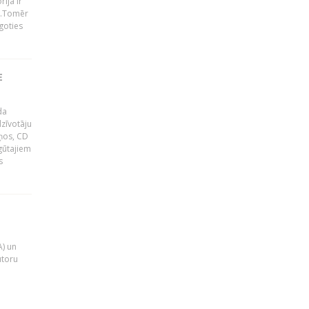
ija ir
p".Tomēr
goties
E
da
zīvotāju
uņos, CD
egūtajiem
s
A) un
utoru