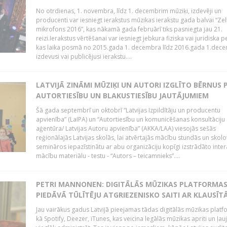
No otrdienas, 1. novembra, līdz 1. decembrim mūziķi, izdevēji un
producenti var iesniegt ierakstus mūzikas ierakstu gada balvai “Zel
mikrofons 2016”, kas nākamā gada februārī tiks pasniegta jau 21.
reizi.Ierakstus vērtēšanai var iesniegt jebkura fiziska vai juridiska 
kas laika posmā no 2015.gada 1. decembra līdz 2016.gada 1.dece
izdevusi vai publicējusi ierakstu....
LATVIJĀ ZINĀMI MŪZIĶI UN AUTORI IZGLĪTO BĒRNUS 
AUTORTIESĪBU UN BLAKUSTIESĪBU JAUTĀJUMIEM
Šā gada septembrī un oktobrī “Latvijas Izpildītāju un producentu
apvienība” (LaIPA) un “Autortiesību un komunicēšanas konsultāciju
aģentūra/ Latvijas Autoru apvienība” (AKKA/LAA) viesojās sešās
reģionālajās Latvijas skolās, lai atvērtajās mācību stundās un skolo
semināros iepazīstinātu ar abu organizāciju kopīgi izstrādāto inter
mācību materiālu - testu - “Autors – teicamnieks”....
PETRI MANNONEN: DIGITĀLĀS MŪZIKAS PLATFORMA
PIEDĀVĀ TŪLĪTĒJU ATGRIEZENISKO SAITI AR KLAUSĪT
Jau vairākus gadus Latvijā pieejamas tādas digitālās mūzikas platf
kā Spotify, Deezer, iTunes, kas veicina legālās mūzikas apriti un ļau