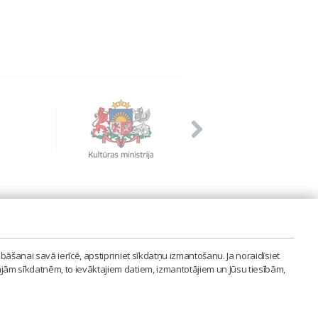
PVIENĪBA'
bāšanai savā ierīcē, apstipriniet sīkdatņu izmantošanu. Ja noraidīsiet
LAIPA.ORG
ajām sīkdatnēm, to ievāktajiem datiem, izmantotājiem un Jūsu tiesībām,