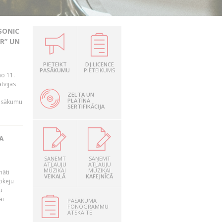
SONIC
R” UN
PIETEIKT
DJ LICENCE
n
PASĀKUMU
PIETEIKUMS
no 11.
tvijas
ZELTA UN
PLATĪNA
pasākumu
SERTIFIKĀCIJA
A
SAŅEMT
SAŅEMT
ATĻAUJU
ATĻAUJU
MŪZIKAI
MŪZIKAI
māti
VEIKALĀ
KAFEJNĪCĀ
okeju
u
ai
PASĀKUMA
FONOGRAMMU
ATSKAITE