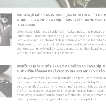
VADOŠAJĀ MŪZIKAS INDUSTRIJAS KONFERENCĒ ‘EURO
NORDERSLAG 2017’ LATVIJU PĀRSTĀVĒS “BANDMASTE
“DAGAMBA”
Groningenā, Nīderlandē gaidāmajā mūzikas industrijas festivālā u
konferencē „Eurosonic Nooredslag 2017”, kas šogad norisināsies 
līdz 14. janvārim, kā informē “Latvijas Mūzikas attīstības biedrība/La
Mūzikas eksports” Latviju pārstāvēs elektroniskās mūzikas projekts
„Bandmaster” un eklektiskā mūzikas grupa „Dagamba”.Ikgadējo 
veido mūzikas konferences „Eurosonic” un...
DISKŽOKEJIEM IR BŪTISKA LOMA MŪZIKAS PAVADĪJUM
NODROŠINĀŠANAI PASĀKUMOS UN IZKLAIDES VIETĀS
Gadumija, kā ierasts, ir muzikālu notikumu bagāta. Par muzikālu un
pārdomātu baudījumu pasākumos bieži rūpējas diskžokeji.Pārdo
veidots un atlasīts dziesmu (fonogrammu) saraksts ir būtisks diskž
profesionālās darbības aspekts, lai deju un mūzikas klubos aicināt
apmeklētājus nodoties uzmundrinošam dziesmu un deju ritmam v
izklaižu pasākumos, svinīgās ballēs un koncertu starplaikos...