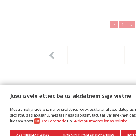
«
1
..
Jūsu izvēle attiecībā uz sīkdatnēm šajā vietnē
LAIPA
ES IZMANTOJU MŪZIKU
Mūsu tīmekļa vietne izmanto sīkdatnes (cookies), lai analizētu datuplūsmu
ES RADU MŪZIKU
sīkdatņu saglabāšanu, mēs tās nesaglabāsim, taču tas var ietekmēt dažu 
AKTUALITĀTES
lūdzam skatīt
Datu apstrāde
un
Sīkdatņu izmantošanas politika
.
KONTAKTI
SĪKDATŅU IZMANTOŠANAS POLITIKA
APSTIPRINĀT VISAS
NORAIDĪT IZVĒLES SĪKDATNES
IEST