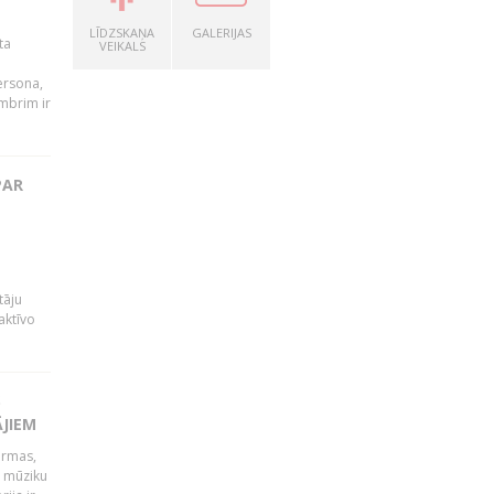
LĪDZSKAŅA
GALERIJAS
ta
VEIKALS
persona,
mbrim ir
PAR
tāju
aktīvo
S
ĀJIEM
ormas,
j mūziku