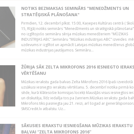
NOTIKS BEZMAKSAS SEMINĀRS "MENEDŽMENTS UN
STRATĒĢISKĀ PLĀNOŠANA"
Pirmdien, 12. decembrī plkst. 15:00, Kaņepes Kultūras centrā ( Skol
15, Rīgā) notiks seminārs "Menedžments un stratēģiskā plānošana" 
no izglītojošo semināru sērija mūzikas menedžeriem "MŪZIKAS
INDUSTRIJAS ABC”.Semināru "Mūzikas industrijas ABC” izveides mē
uzdevums ir izglītot un apmācīt Latvijas mūzikas menedžerus glob
mūzikas industrijas jautājumos. Semināru...
ŽŪRIJA SĀK ZELTA MIKROFONS 2016 IESNIEGTO IERAK
VĒRTĒŠANU
Mūzikas ierakstu gada balvas Zelta Mikrofons 2016 īpaši izveidotā 
uzsākusi iesniegto ierakstu vērtēšanu. 5. decembrī notika pirmā ko
sēde, kurā klātesošie komisijas locekļi klausījās visus iesniegtos ie
un diskutēja, līdz iedalīja tos pa žanriem.Mūzikas ierakstu gada bal
Mikrofons tiks pasniegta jau 21. reizi, arī šogad ar ģenerālsponsor
SMSCredit.lv atbalstu. Uz...
SĀKUSIES IERAKSTU IESNIEGŠANA MŪZIKAS IERAKSTU
BALVAI “ZELTA MIKROFONS 2016”