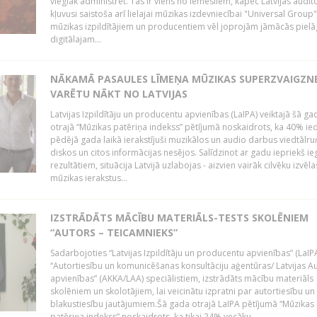
vieglāk administrēt. Tas ir viens no iemesliem, kāpēc Latvijas auditor
kļuvusi saistoša arī lielajai mūzikas izdevniecībai "Universal Grou
mūzikas izpildītājiem un producentiem vēl joprojām jāmācās pielā
digitālajam...
NĀKAMĀ PASAULES LĪMEŅA MŪZIKAS SUPERZVAIGZN
VARĒTU NĀKT NO LATVIJAS
Latvijas Izpildītāju un producentu apvienības (LaIPA) veiktajā šā ga
otrajā “Mūzikas patēriņa indekss” pētījumā noskaidrots, ka 40% ied
pēdējā gada laikā ierakstījuši muzikālos un audio darbus viedtālr
diskos un citos informācijas nesējos. Salīdzinot ar gadu iepriekš i
rezultātiem, situācija Latvijā uzlabojas - aizvien vairāk cilvēku izvēla
mūzikas ierakstus...
IZSTRĀDĀTS MĀCĪBU MATERIĀLS-TESTS SKOLĒNIEM
“AUTORS – TEICAMNIEKS”
Sadarbojoties “Latvijas Izpildītāju un producentu apvienības” (LaIP
“Autortiesību un komunicēšanas konsultāciju aģentūras/ Latvijas A
apvienības” (AKKA/LAA) speciālistiem, izstrādāts mācību materiāls
skolēniem un skolotājiem, lai veicinātu izpratni par autortiesību un
blakustiesību jautājumiem.Šā gada otrajā LaIPA pētījumā “Mūzikas
patēriņa indekss” noskaidrots, ka tikai 24% vecāku...