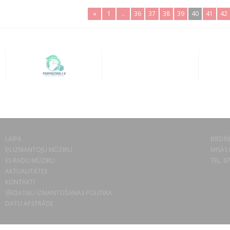
«
1
..
36
37
38
39
40
41
42
LAIPA
BIEDRĪ
ES IZMANTOJU MŪZIKU
MISAS 
ES RADU MŪZIKU
TEL. 6
AKTUALITĀTES
KONTAKTI
SĪKDATŅU IZMANTOŠANAS POLITIKA
DATU APSTRĀDE