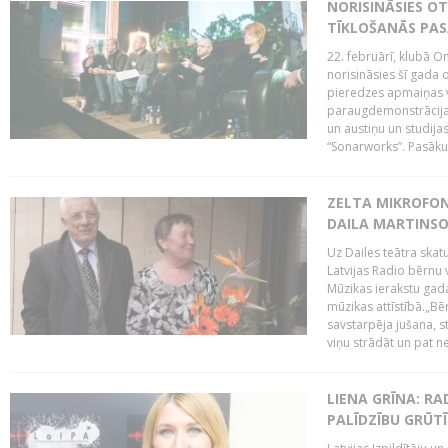
NORISINĀSIES O
TĪKLOŠANĀS PA
22. februārī, klubā On
norisināsies šī gada o
pieredzes apmaiņas va
paraugdemonstrācijas
un austiņu un studija
“Sonarworks”. Pasāku
ZELTA MIKROFON
DAILA MARTINS
Uz Dailes teātra skat
Latvijas Radio bērnu
Mūzikas ierakstu gad
mūzikas attīstībā.„Bēr
savstarpēja jušana, st
viņu strādāt un pat ne
LIENA GRĪNA: RA
PALĪDZĪBU GRŪT