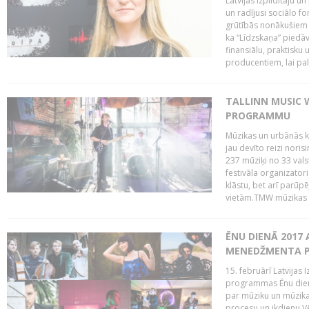
Latvijas Izpildītāju u
un radījusi sociālo fo
grūtībās nonākušiem m
ka “Līdzskaņa” piedāv
finansiālu, praktisku
producentiem, lai palī
TALLINN MUSIC 
PROGRAMMU
Mūzikas un urbānās ku
jau devīto reizi norisi
237 mūziķi no 33 val
festivāla organizator
klāstu, bet arī parūp
vietām.TMW mūzikas 
ĒNU DIENĀ 2017 
MENEDŽMENTA PR
15. februārī Latvijas 
programmas Ēnu diena
par mūziku un mūzikas
procesu un ikdienu.V