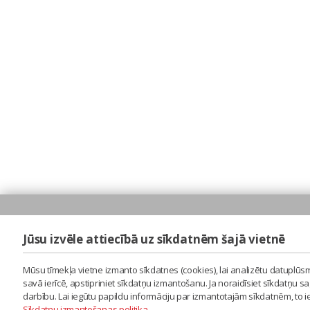
Jūsu izvēle attiecībā uz sīkdatnēm šajā vietnē
Mūsu tīmekļa vietne izmanto sīkdatnes (cookies), lai analizētu datuplūsm
savā ierīcē, apstipriniet sīkdatņu izmantošanu. Ja noraidīsiet sīkdatņu 
darbību. Lai iegūtu papildu informāciju par izmantotajām sīkdatnēm, to 
Sīkdatņu izmantošanas politika
.