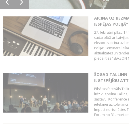
AICINA UZ BEZM
IESPĒJAS POLIJĀ"
27. februārī plkst. 14:
sadarbībā ar Latvijas
eksports aicina uz b
Polijā".Semināra laik
aktualitātes un tende
piedalīties "SEAZON M
ŠOGAD TALLINN 
ILGTSPĒJĪGU AT
Pilsētas festivāls Ta
līdz 2. aprīlim Talli
sastāvu. Konference 
ietekmei uz toleranci
Impact norisināsies T
Forum no 31. martam l