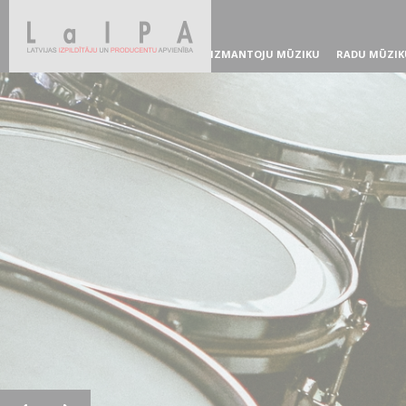
IZMANTOJU MŪZIKU
RADU MŪZIK