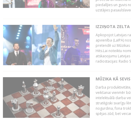
piedalījies un guvis 
uzstājies pasaulslaven
IZZIŅOTA ZELTA
Apkopojot Latvijas rad
apvienība (LaIPA) nos
pretendē uz Mūzikas 
Hits.Lai noteiktu no
atskaņojumu Latvijas 
radiostacijas: Radio S
MŪZIKA KĀ SEVIS
Darba produktivitāte
veikšanai vienmēr būs
intelektuālā darba ve
stratēģiski svarīgu 
nogurdina, fona trok
spējas zūd, bet veic