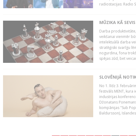
radiostacijas: Radio S
MŪZIKA KĀ SEVIS
Darba produktivitāte
veikšanai vienmēr būs
intelektuālā darba ve
stratēģiski svarīgu 
nogurdina, fona trok
spējas zūd, bet veic
SLOVĒNIJĀ NOTI
No 1. līdz 3. februār
festivāls MENT, kura i
industrijas konferenc
Džonatans Ponemans (
kompānijas "Sub Pop 
Baldursson), Islandes