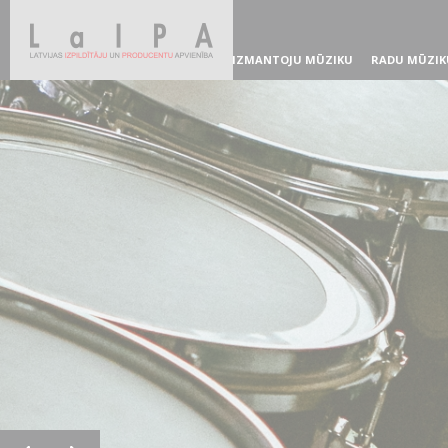
IZMANTOJU MŪZIKU
RADU MŪZIK