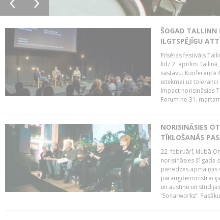
ŠOGAD TALLINN 
ILGTSPĒJĪGU AT
Pilsētas festivāls Ta
līdz 2. aprīlim Talli
sastāvu. Konference 
ietekmei uz toleranci
Impact norisināsies T
Forum no 31. martam l
NORISINĀSIES O
TĪKLOŠANĀS PA
22. februārī, klubā On
norisināsies šī gada o
pieredzes apmaiņas va
paraugdemonstrācijas
un austiņu un studija
“Sonarworks”. Pasāku