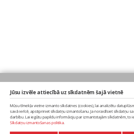
Jūsu izvēle attiecībā uz sīkdatnēm šajā vietnē
Mūsu tīmekļa vietne izmanto sīkdatnes (cookies), lai analizētu datuplūsm
savā ierīcē, apstipriniet sīkdatņu izmantošanu. Ja noraidīsiet sīkdatņu 
darbību. Lai iegūtu papildu informāciju par izmantotajām sīkdatnēm, to 
Sīkdatņu izmantošanas politika
.