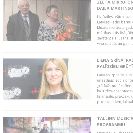
ZELTA MIKROFON
DAILA MARTINS
Uz Dailes teātra skat
Latvijas Radio bērnu
Mūzikas ierakstu gad
mūzikas attīstībā.„Bēr
savstarpēja jušana, st
viņu strādāt un pat ne
LIENA GRĪNA: RA
PALĪDZĪBU GRŪT
Latvijas Izpildītāju u
un radījusi sociālo fo
grūtībās nonākušiem m
ka “Līdzskaņa” piedāv
finansiālu, praktisku
producentiem, lai palī
TALLINN MUSIC 
PROGRAMMU