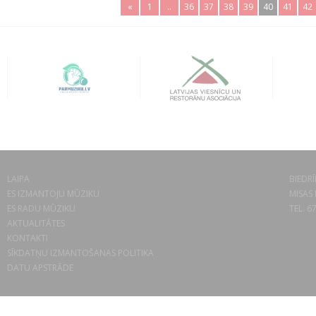
«
1
..
36
37
38
39
40
41
42
LAIPA
BIEDRĪ
ES IZMANTOJU MŪZIKU
MISAS 
ES RADU MŪZIKU
TEL. 6
AKTUALITĀTES
KONTAKTI
SĪKDATŅU IZMANTOŠANAS POLITIKA
DATU APSTRĀDE