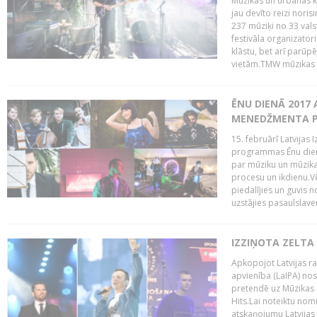
Mūzikas un urbānās ku
jau devīto reizi norisi
237 mūziķi no 33 val
festivāla organizator
klāstu, bet arī parūp
vietām.TMW mūzikas 
ĒNU DIENĀ 2017 
MENEDŽMENTA PR
15. februārī Latvijas 
programmas Ēnu diena
par mūziku un mūzikas
procesu un ikdienu.V
piedalījies un guvis 
uzstājies pasaulslaven
IZZIŅOTA ZELTA
Apkopojot Latvijas rad
apvienība (LaIPA) nos
pretendē uz Mūzikas 
Hits.Lai noteiktu no
atskaņojumu Latvijas 