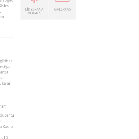
as šogad
tāsies
LĪDZSKAŅA
GALERIJAS
,
VEIKALS
nru
glītības
esējas
darba
 ir
 kā arī
TS"
roducentu
s
jā Radio
as 10