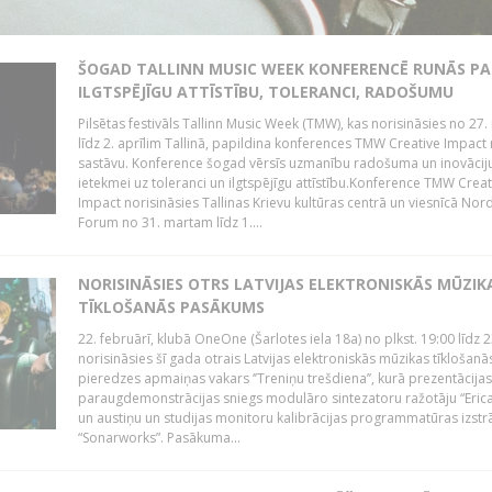
ŠOGAD TALLINN MUSIC WEEK KONFERENCĒ RUNĀS PA
ILGTSPĒJĪGU ATTĪSTĪBU, TOLERANCI, RADOŠUMU
Pilsētas festivāls Tallinn Music Week (TMW), kas norisināsies no 27.
līdz 2. aprīlim Tallinā, papildina konferences TMW Creative Impact 
sastāvu. Konference šogad vērsīs uzmanību radošuma un inovācij
ietekmei uz toleranci un ilgtspējīgu attīstību.Konference TMW Creat
Impact norisināsies Tallinas Krievu kultūras centrā un viesnīcā Nor
Forum no 31. martam līdz 1....
NORISINĀSIES OTRS LATVIJAS ELEKTRONISKĀS MŪZIK
TĪKLOŠANĀS PASĀKUMS
22. februārī, klubā OneOne (Šarlotes iela 18a) no plkst. 19:00 līdz 
norisināsies šī gada otrais Latvijas elektroniskās mūzikas tīklošanā
pieredzes apmaiņas vakars ‘’Treniņu trešdiena’’, kurā prezentācijas
paraugdemonstrācijas sniegs modulāro sintezatoru ražotāju “Erica
un austiņu un studijas monitoru kalibrācijas programmatūras izstr
“Sonarworks”. Pasākuma...