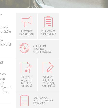
R
 marta
runātāju
PIETEIKT
DJ LICENCE
PASĀKUMU
PIETEIKUMS
u
ive
dic Hotel
ZELTA UN
PLATĪNA
SERTIFIKĀCIJA
AS
23:00
SAŅEMT
SAŅEMT
s un
ATĻAUJU
ATĻAUJU
 un
MŪZIKAI
MŪZIKAI
VEIKALĀ
KAFEJNĪCĀ
 Synths”
ādātāji
PASĀKUMA
FONOGRAMMU
ATSKAITE