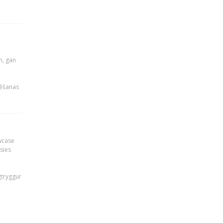
u
m, gan
rēšanas
owcase
āsies
i
gtryggur