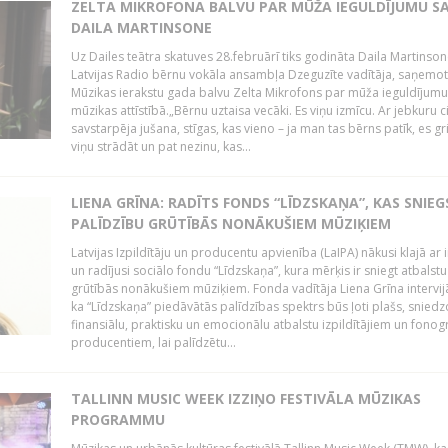
ZELTA MIKROFONA BALVU PAR MŪŽA IEGULDĪJUMU S
DAILA MARTINSONE
Uz Dailes teātra skatuves 28.februārī tiks godināta Daila Martinson
Latvijas Radio bērnu vokāla ansambļa Dzeguzīte vadītāja, saņemot
Mūzikas ierakstu gada balvu Zelta Mikrofons par mūža ieguldījumu 
mūzikas attīstībā.„Bērnu uztaisa vecāki. Es viņu izmīcu. Ar jebkuru ci
savstarpēja jušana, stīgas, kas vieno – ja man tas bērns patīk, es gr
viņu strādāt un pat nezinu, kas...
LIENA GRĪNA: RADĪTS FONDS “LĪDZSKAŅA”, KAS SNIEG
PALĪDZĪBU GRŪTĪBĀS NONĀKUŠIEM MŪZIĶIEM
Latvijas Izpildītāju un producentu apvienība (LaIPA) nākusi klajā ar i
un radījusi sociālo fondu “Līdzskaņa”, kura mērķis ir sniegt atbalstu
grūtībās nonākušiem mūziķiem. Fonda vadītāja Liena Grīna intervijā
ka “Līdzskaņa” piedāvātās palīdzības spektrs būs ļoti plašs, sniedz
finansiālu, praktisku un emocionālu atbalstu izpildītājiem un fon
producentiem, lai palīdzētu...
TALLINN MUSIC WEEK IZZIŅO FESTIVĀLA MŪZIKAS
PROGRAMMU