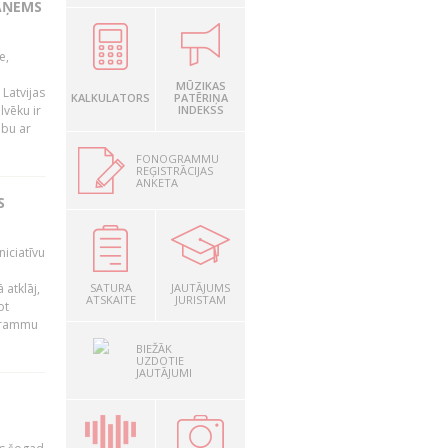
AŅEMS
e,
MŪZIKAS
Latvijas
KALKULATORS
PATĒRIŅA
lvēku ir
INDEKSS
ibu ar
FONOGRAMMU
REĢISTRĀCIJAS
ANKETA
S
niciatīvu
 atklāj,
SATURA
JAUTĀJUMS
ATSKAITE
JURISTAM
ot
ogrammu
BIEŽĀK
UZDOTIE
JAUTĀJUMI