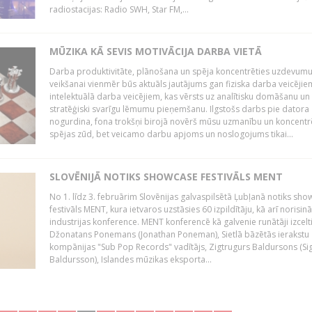
radiostacijas: Radio SWH, Star FM,...
MŪZIKA KĀ SEVIS MOTIVĀCIJA DARBA VIETĀ
Darba produktivitāte, plānošana un spēja koncentrēties uzdevum
veikšanai vienmēr būs aktuāls jautājums gan fiziska darba veicējie
intelektuālā darba veicējiem, kas vērsts uz analītisku domāšanu un
stratēģiski svarīgu lēmumu pieņemšanu. Ilgstošs darbs pie datora
nogurdina, fona trokšņi birojā novērš mūsu uzmanību un koncent
spējas zūd, bet veicamo darbu apjoms un noslogojums tikai...
SLOVĒNIJĀ NOTIKS SHOWCASE FESTIVĀLS MENT
No 1. līdz 3. februārim Slovēnijas galvaspilsētā Ļubļanā notiks sh
festivāls MENT, kura ietvaros uzstāsies 60 izpildītāju, kā arī norisin
industrijas konference. MENT konferencē kā galvenie runātāji izcelt
Džonatans Ponemans (Jonathan Poneman), Sietlā bāzētās ierakstu
kompānijas "Sub Pop Records" vadītājs, Zigtrugurs Baldursons (Si
Baldursson), Islandes mūzikas eksporta...