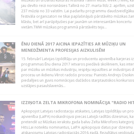
Mūzikas un urbānās kultūras festivālā Tallinn Music Week (TMW), k
jau devīto reizi norisināsies Tallinā no 27. marta līdz 2. aprīlim, uzs
237 mūziķi no 33 valstīm. Lai padarītu programmu daudzveidīgāku
festivāla organizatori ne tikai paplašinājuši pārstāvēto mūzikas ža
klāstu, bet arī parūpējušies par jaunām un interesantām koncertu
vietām.TMW mūzikas programmā pārstāvēts teju...
ĒNU DIENĀ 2017 AICINA IEPAZĪTIES AR MŪZIĶU UN
MENEDŽMENTA PROFESIJAS AIZKULISĒM
15. februārī Latvijas Izpildītāju un producentu apvienība karjeras iz
programmas Ēnu diena 2017 ietvaros piedāvā skolēniem, kas inter
par mūziku un mūzikas industriju, iespēju iepazīties ar industrijas 
procesu un ikdienu.Vērot radošo procesu: Pianists Andrejs Osokins
piedalījies un guvis nominācijas dažādos starptautiskos konkursos,
uzstājies pasaulslavenās...
IZZIŅOTA ZELTA MIKROFONA NOMINĀCIJA "RADIO HI
Apkopojot Latvijas radiostaciju atskaites, Latvijas Izpildītāju un p
apvienība (LaIPA) noskaidrojusi piecas Latvijā radītās dziesmas, ka
pretendē uz Mūzikas ierakstu gada balvu Zelta Mikrofons kategori
Hits.Lai noteiktu nominantus, LaIPA apkopojusi datus par dziesmu
atskaņojumu Latvijas radiostacijās 2016.gadā. Rezultātus veidojuš