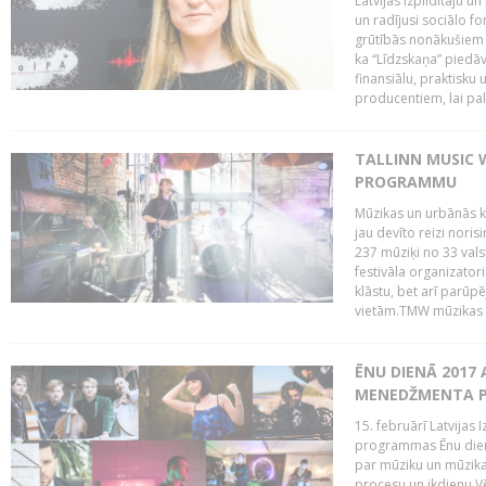
Latvijas Izpildītāju u
un radījusi sociālo fo
grūtībās nonākušiem m
ka “Līdzskaņa” piedāv
finansiālu, praktisku
producentiem, lai palī
TALLINN MUSIC 
PROGRAMMU
Mūzikas un urbānās ku
jau devīto reizi norisi
237 mūziķi no 33 val
festivāla organizator
klāstu, bet arī parūp
vietām.TMW mūzikas 
ĒNU DIENĀ 2017 
MENEDŽMENTA PR
15. februārī Latvijas 
programmas Ēnu diena
par mūziku un mūzikas
procesu un ikdienu.V