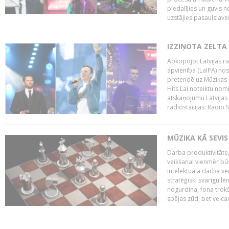
piedalījies un guvis 
uzstājies pasaulslaven
IZZIŅOTA ZELTA
Apkopojot Latvijas rad
apvienība (LaIPA) nos
pretendē uz Mūzikas 
Hits.Lai noteiktu no
atskaņojumu Latvijas 
radiostacijas: Radio S
MŪZIKA KĀ SEVIS
Darba produktivitāte
veikšanai vienmēr būs
intelektuālā darba ve
stratēģiski svarīgu 
nogurdina, fona trok
spējas zūd, bet veic