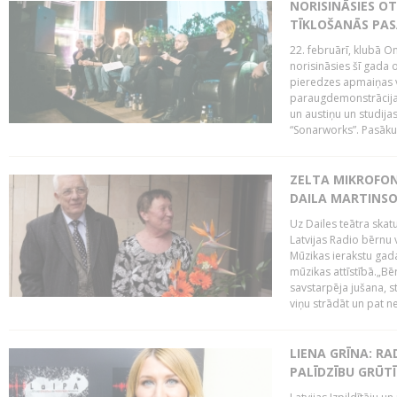
NORISINĀSIES O
TĪKLOŠANĀS PA
22. februārī, klubā On
norisināsies šī gada o
pieredzes apmaiņas va
paraugdemonstrācijas
un austiņu un studija
“Sonarworks”. Pasāku
ZELTA MIKROFON
DAILA MARTINS
Uz Dailes teātra skat
Latvijas Radio bērnu
Mūzikas ierakstu gad
mūzikas attīstībā.„Bēr
savstarpēja jušana, st
viņu strādāt un pat ne
LIENA GRĪNA: RA
PALĪDZĪBU GRŪT