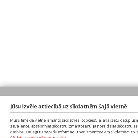
Jūsu izvēle attiecībā uz sīkdatnēm šajā vietnē
Mūsu tīmekļa vietne izmanto sīkdatnes (cookies), lai analizētu datuplūsm
savā ierīcē, apstipriniet sīkdatņu izmantošanu. Ja noraidīsiet sīkdatņu 
darbību. Lai iegūtu papildu informāciju par izmantotajām sīkdatnēm, to 
Sīkdatņu izmantošanas politika
.