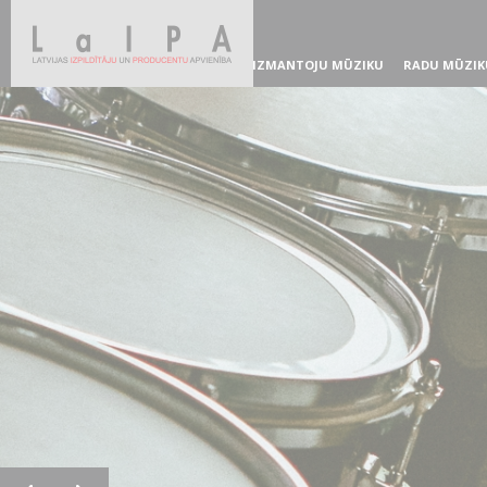
IZMANTOJU MŪZIKU
RADU MŪZIK