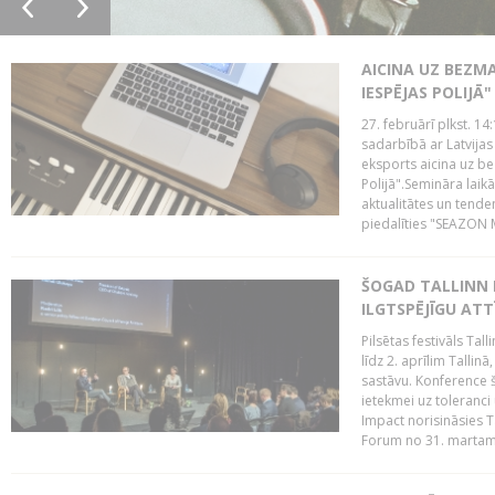
AICINA UZ BEZM
IESPĒJAS POLIJĀ"
27. februārī plkst. 14:
sadarbībā ar Latvijas
eksports aicina uz b
Polijā".Semināra laik
aktualitātes un tende
piedalīties "SEAZON M
ŠOGAD TALLINN 
ILGTSPĒJĪGU AT
Pilsētas festivāls Ta
līdz 2. aprīlim Talli
sastāvu. Konference 
ietekmei uz toleranci
Impact norisināsies T
Forum no 31. martam l