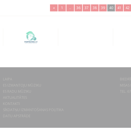
«
1
..
36
37
38
39
40
41
42
LAIPA
BIEDRĪ
ES IZMANTOJU MŪZIKU
MISAS 
ES RADU MŪZIKU
TEL. 6
AKTUALITĀTES
KONTAKTI
SĪKDATŅU IZMANTOŠANAS POLITIKA
DATU APSTRĀDE