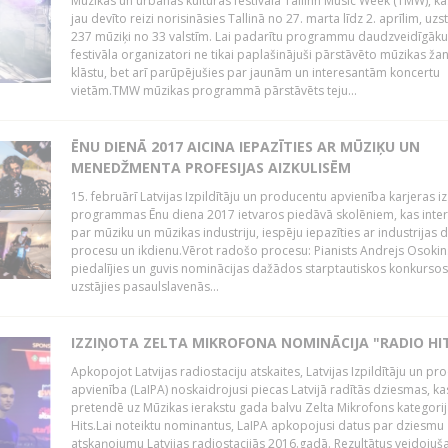
Mūzikas un urbānās kultūras festivālā Tallinn Music Week (TMW), k
jau devīto reizi norisināsies Tallinā no 27. marta līdz 2. aprīlim, uzs
237 mūziķi no 33 valstīm. Lai padarītu programmu daudzveidīgāku
festivāla organizatori ne tikai paplašinājuši pārstāvēto mūzikas ža
klāstu, bet arī parūpējušies par jaunām un interesantām koncertu
vietām.TMW mūzikas programmā pārstāvēts teju...
ĒNU DIENĀ 2017 AICINA IEPAZĪTIES AR MŪZIĶU UN
MENEDŽMENTA PROFESIJAS AIZKULISĒM
15. februārī Latvijas Izpildītāju un producentu apvienība karjeras iz
programmas Ēnu diena 2017 ietvaros piedāvā skolēniem, kas inter
par mūziku un mūzikas industriju, iespēju iepazīties ar industrijas 
procesu un ikdienu.Vērot radošo procesu: Pianists Andrejs Osokins
piedalījies un guvis nominācijas dažādos starptautiskos konkursos,
uzstājies pasaulslavenās...
IZZIŅOTA ZELTA MIKROFONA NOMINĀCIJA "RADIO HI
Apkopojot Latvijas radiostaciju atskaites, Latvijas Izpildītāju un p
apvienība (LaIPA) noskaidrojusi piecas Latvijā radītās dziesmas, ka
pretendē uz Mūzikas ierakstu gada balvu Zelta Mikrofons kategori
Hits.Lai noteiktu nominantus, LaIPA apkopojusi datus par dziesmu
atskaņojumu Latvijas radiostacijās 2016.gadā. Rezultātus veidojuš