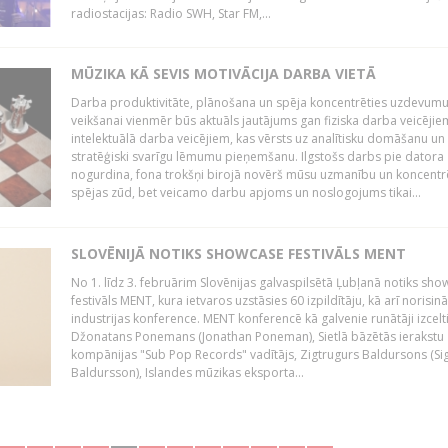
radiostacijas: Radio SWH, Star FM,...
MŪZIKA KĀ SEVIS MOTIVĀCIJA DARBA VIETĀ
Darba produktivitāte, plānošana un spēja koncentrēties uzdevum
veikšanai vienmēr būs aktuāls jautājums gan fiziska darba veicējie
intelektuālā darba veicējiem, kas vērsts uz analītisku domāšanu un
stratēģiski svarīgu lēmumu pieņemšanu. Ilgstošs darbs pie datora
nogurdina, fona trokšņi birojā novērš mūsu uzmanību un koncent
spējas zūd, bet veicamo darbu apjoms un noslogojums tikai...
SLOVĒNIJĀ NOTIKS SHOWCASE FESTIVĀLS MENT
No 1. līdz 3. februārim Slovēnijas galvaspilsētā Ļubļanā notiks sh
festivāls MENT, kura ietvaros uzstāsies 60 izpildītāju, kā arī norisin
industrijas konference. MENT konferencē kā galvenie runātāji izcelt
Džonatans Ponemans (Jonathan Poneman), Sietlā bāzētās ierakstu
kompānijas "Sub Pop Records" vadītājs, Zigtrugurs Baldursons (Si
Baldursson), Islandes mūzikas eksporta...