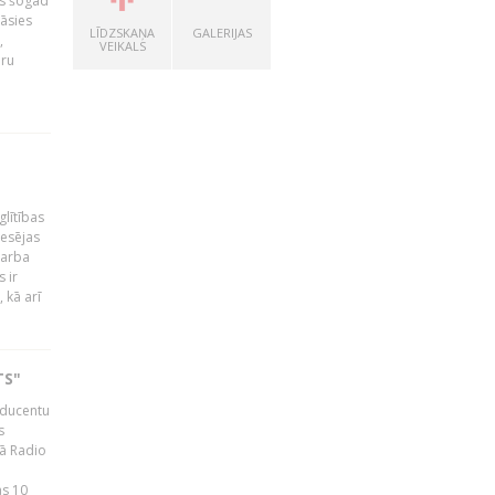
as šogad
tāsies
LĪDZSKAŅA
GALERIJAS
,
VEIKALS
nru
glītības
esējas
darba
 ir
 kā arī
TS"
roducentu
s
jā Radio
as 10