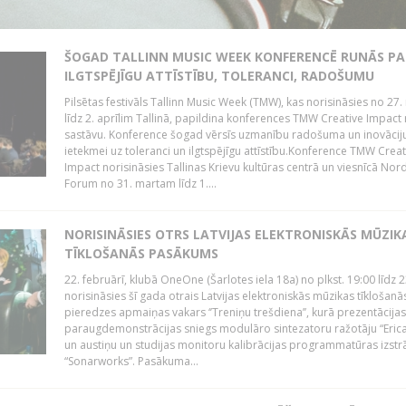
ŠOGAD TALLINN MUSIC WEEK KONFERENCĒ RUNĀS PA
ILGTSPĒJĪGU ATTĪSTĪBU, TOLERANCI, RADOŠUMU
Pilsētas festivāls Tallinn Music Week (TMW), kas norisināsies no 27.
līdz 2. aprīlim Tallinā, papildina konferences TMW Creative Impact 
sastāvu. Konference šogad vērsīs uzmanību radošuma un inovācij
ietekmei uz toleranci un ilgtspējīgu attīstību.Konference TMW Creat
Impact norisināsies Tallinas Krievu kultūras centrā un viesnīcā Nor
Forum no 31. martam līdz 1....
NORISINĀSIES OTRS LATVIJAS ELEKTRONISKĀS MŪZIK
TĪKLOŠANĀS PASĀKUMS
22. februārī, klubā OneOne (Šarlotes iela 18a) no plkst. 19:00 līdz 
norisināsies šī gada otrais Latvijas elektroniskās mūzikas tīklošanā
pieredzes apmaiņas vakars ‘’Treniņu trešdiena’’, kurā prezentācijas
paraugdemonstrācijas sniegs modulāro sintezatoru ražotāju “Erica
un austiņu un studijas monitoru kalibrācijas programmatūras izstr
“Sonarworks”. Pasākuma...