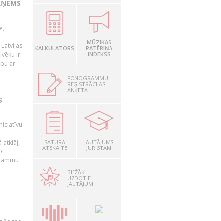
AŅEMS
e,
MŪZIKAS
Latvijas
KALKULATORS
PATĒRIŅA
lvēku ir
INDEKSS
ibu ar
FONOGRAMMU
REĢISTRĀCIJAS
ANKETA
S
niciatīvu
 atklāj,
SATURA
JAUTĀJUMS
ATSKAITE
JURISTAM
ot
ogrammu
BIEŽĀK
UZDOTIE
JAUTĀJUMI