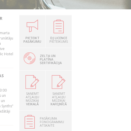
R
 marta
runātāju
PIETEIKT
DJ LICENCE
PASĀKUMU
PIETEIKUMS
u
ive
dic Hotel
ZELTA UN
PLATĪNA
SERTIFIKĀCIJA
AS
23:00
SAŅEMT
SAŅEMT
s un
ATĻAUJU
ATĻAUJU
 un
MŪZIKAI
MŪZIKAI
VEIKALĀ
KAFEJNĪCĀ
 Synths”
ādātāji
PASĀKUMA
FONOGRAMMU
ATSKAITE