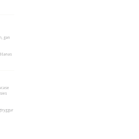
u
m, gan
rēšanas
owcase
āsies
i
gtryggur