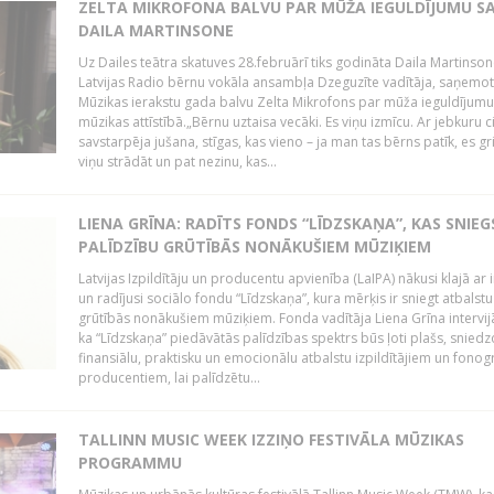
ZELTA MIKROFONA BALVU PAR MŪŽA IEGULDĪJUMU S
DAILA MARTINSONE
Uz Dailes teātra skatuves 28.februārī tiks godināta Daila Martinson
Latvijas Radio bērnu vokāla ansambļa Dzeguzīte vadītāja, saņemot
Mūzikas ierakstu gada balvu Zelta Mikrofons par mūža ieguldījumu 
mūzikas attīstībā.„Bērnu uztaisa vecāki. Es viņu izmīcu. Ar jebkuru ci
savstarpēja jušana, stīgas, kas vieno – ja man tas bērns patīk, es gr
viņu strādāt un pat nezinu, kas...
LIENA GRĪNA: RADĪTS FONDS “LĪDZSKAŅA”, KAS SNIEG
PALĪDZĪBU GRŪTĪBĀS NONĀKUŠIEM MŪZIĶIEM
Latvijas Izpildītāju un producentu apvienība (LaIPA) nākusi klajā ar i
un radījusi sociālo fondu “Līdzskaņa”, kura mērķis ir sniegt atbalstu
grūtībās nonākušiem mūziķiem. Fonda vadītāja Liena Grīna intervijā
ka “Līdzskaņa” piedāvātās palīdzības spektrs būs ļoti plašs, sniedz
finansiālu, praktisku un emocionālu atbalstu izpildītājiem un fon
producentiem, lai palīdzētu...
TALLINN MUSIC WEEK IZZIŅO FESTIVĀLA MŪZIKAS
PROGRAMMU