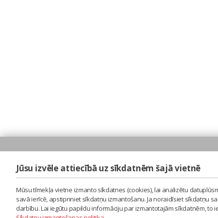
Jūsu izvēle attiecībā uz sīkdatnēm šajā vietnē
Mūsu tīmekļa vietne izmanto sīkdatnes (cookies), lai analizētu datuplūsm
savā ierīcē, apstipriniet sīkdatņu izmantošanu. Ja noraidīsiet sīkdatņu 
darbību. Lai iegūtu papildu informāciju par izmantotajām sīkdatnēm, to 
Sīkdatņu izmantošanas politika
.