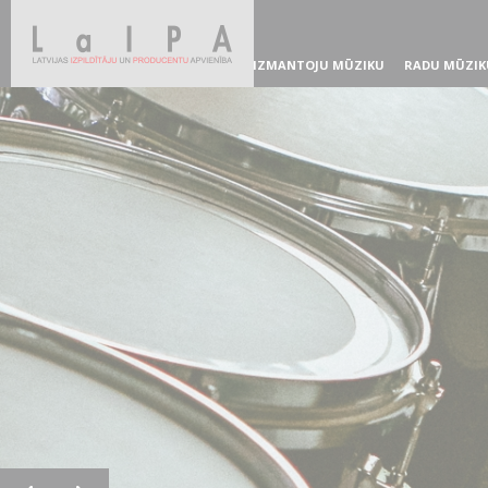
IZMANTOJU MŪZIKU
RADU MŪZIK