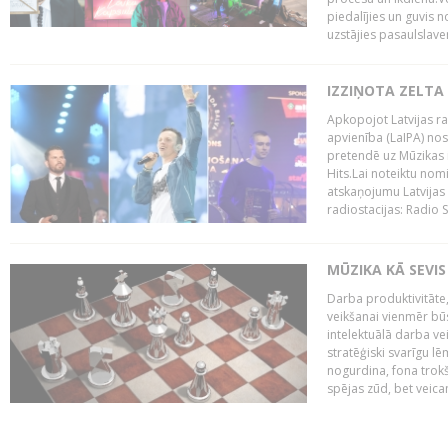
piedalījies un guvis 
uzstājies pasaulslaven
IZZIŅOTA ZELTA
Apkopojot Latvijas rad
apvienība (LaIPA) nos
pretendē uz Mūzikas 
Hits.Lai noteiktu no
atskaņojumu Latvijas 
radiostacijas: Radio S
MŪZIKA KĀ SEVIS
Darba produktivitāte
veikšanai vienmēr būs
intelektuālā darba ve
stratēģiski svarīgu 
nogurdina, fona trok
spējas zūd, bet veic