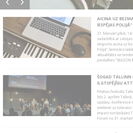
AICINA UZ BEZM
IESPĒJAS POLIJĀ"
27. februārī plkst. 14:
sadarbībā ar Latvijas
eksports aicina uz b
Polijā".Semināra laik
aktualitātes un tende
piedalīties "SEAZON M
ŠOGAD TALLINN 
ILGTSPĒJĪGU AT
Pilsētas festivāls Ta
līdz 2. aprīlim Talli
sastāvu. Konference 
ietekmei uz toleranci
Impact norisināsies T
Forum no 31. martam l