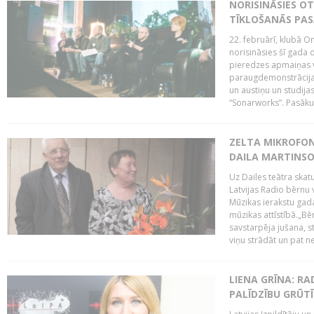
NORISINĀSIES O
TĪKLOŠANĀS PA
22. februārī, klubā On
norisināsies šī gada o
pieredzes apmaiņas va
paraugdemonstrācijas
un austiņu un studija
“Sonarworks”. Pasāku
ZELTA MIKROFON
DAILA MARTINS
Uz Dailes teātra skat
Latvijas Radio bērnu
Mūzikas ierakstu gad
mūzikas attīstībā.„Bēr
savstarpēja jušana, st
viņu strādāt un pat ne
LIENA GRĪNA: RA
PALĪDZĪBU GRŪT