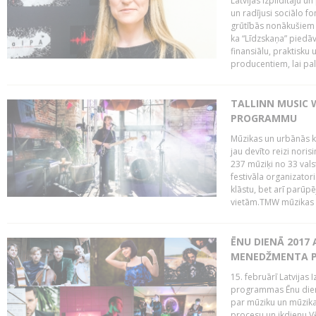
Latvijas Izpildītāju u
un radījusi sociālo fo
grūtībās nonākušiem m
ka “Līdzskaņa” piedāv
finansiālu, praktisku
producentiem, lai palī
TALLINN MUSIC 
PROGRAMMU
Mūzikas un urbānās ku
jau devīto reizi norisi
237 mūziķi no 33 val
festivāla organizator
klāstu, bet arī parūp
vietām.TMW mūzikas 
ĒNU DIENĀ 2017 
MENEDŽMENTA PR
15. februārī Latvijas 
programmas Ēnu diena
par mūziku un mūzikas
procesu un ikdienu.V