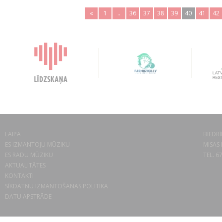
«
1
..
36
37
38
39
40
41
42
LAIPA
BIEDRĪ
ES IZMANTOJU MŪZIKU
MISAS 
ES RADU MŪZIKU
TEL. 6
AKTUALITĀTES
KONTAKTI
SĪKDATŅU IZMANTOŠANAS POLITIKA
DATU APSTRĀDE