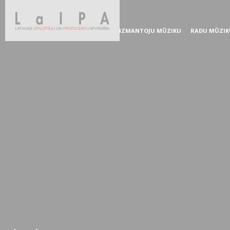
IZMANTOJU MŪZIKU
RADU MŪZIK