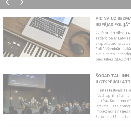
AICINA UZ BEZM
IESPĒJAS POLIJĀ"
27. februārī plkst. 14:
sadarbībā ar Latvijas
eksports aicina uz b
Polijā".Semināra laik
aktualitātes un tende
piedalīties "SEAZON M
ŠOGAD TALLINN 
ILGTSPĒJĪGU AT
Pilsētas festivāls Ta
līdz 2. aprīlim Talli
sastāvu. Konference 
ietekmei uz toleranci
Impact norisināsies T
Forum no 31. martam l