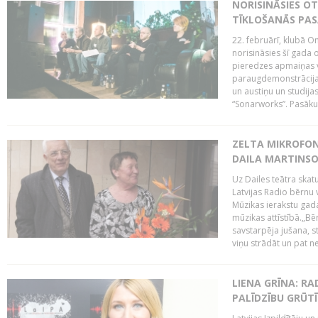
NORISINĀSIES O
TĪKLOŠANĀS PA
22. februārī, klubā On
norisināsies šī gada o
pieredzes apmaiņas va
paraugdemonstrācijas
un austiņu un studija
“Sonarworks”. Pasāku
ZELTA MIKROFON
DAILA MARTINS
Uz Dailes teātra skat
Latvijas Radio bērnu
Mūzikas ierakstu gad
mūzikas attīstībā.„Bēr
savstarpēja jušana, st
viņu strādāt un pat ne
LIENA GRĪNA: RA
PALĪDZĪBU GRŪT