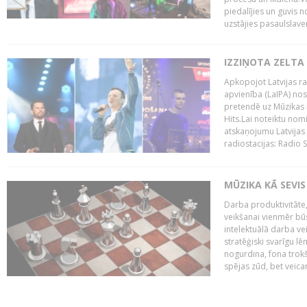
piedalījies un guvis 
uzstājies pasaulslaven
IZZIŅOTA ZELTA
Apkopojot Latvijas rad
apvienība (LaIPA) nos
pretendē uz Mūzikas 
Hits.Lai noteiktu no
atskaņojumu Latvijas 
radiostacijas: Radio S
MŪZIKA KĀ SEVIS
Darba produktivitāte
veikšanai vienmēr būs
intelektuālā darba ve
stratēģiski svarīgu 
nogurdina, fona trok
spējas zūd, bet veic