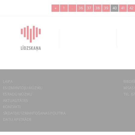
«
1
..
36
37
38
39
40
41
42
LAIPA
BIEDRĪ
ES IZMANTOJU MŪZIKU
MISAS 
ES RADU MŪZIKU
TEL. 6
AKTUALITĀTES
KONTAKTI
SĪKDATŅU IZMANTOŠANAS POLITIKA
DATU APSTRĀDE