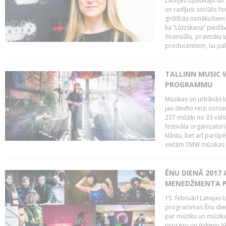
Latvijas Izpildītāju u
un radījusi sociālo fo
grūtībās nonākušiem m
ka “Līdzskaņa” piedāv
finansiālu, praktisku
producentiem, lai palī
TALLINN MUSIC 
PROGRAMMU
Mūzikas un urbānās ku
jau devīto reizi norisi
237 mūziķi no 33 val
festivāla organizator
klāstu, bet arī parūp
vietām.TMW mūzikas 
ĒNU DIENĀ 2017 
MENEDŽMENTA PR
15. februārī Latvijas 
programmas Ēnu diena
par mūziku un mūzikas
procesu un ikdienu.V