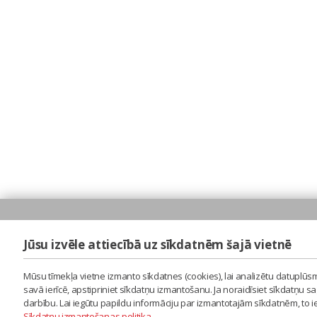
Jūsu izvēle attiecībā uz sīkdatnēm šajā vietnē
Mūsu tīmekļa vietne izmanto sīkdatnes (cookies), lai analizētu datuplūsm
savā ierīcē, apstipriniet sīkdatņu izmantošanu. Ja noraidīsiet sīkdatņu 
darbību. Lai iegūtu papildu informāciju par izmantotajām sīkdatnēm, to 
Sīkdatņu izmantošanas politika
.