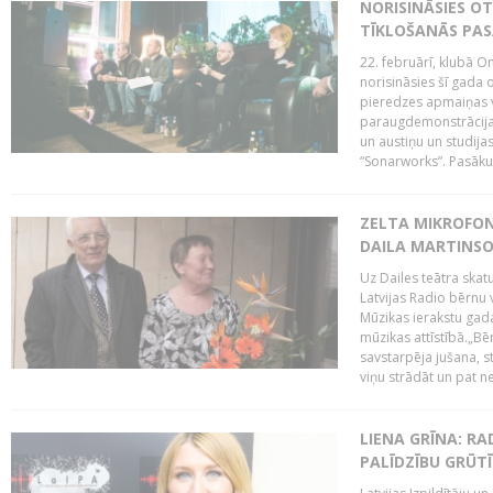
NORISINĀSIES O
TĪKLOŠANĀS PA
22. februārī, klubā On
norisināsies šī gada o
pieredzes apmaiņas va
paraugdemonstrācijas
un austiņu un studija
“Sonarworks”. Pasāku
ZELTA MIKROFON
DAILA MARTINS
Uz Dailes teātra skat
Latvijas Radio bērnu
Mūzikas ierakstu gad
mūzikas attīstībā.„Bēr
savstarpēja jušana, st
viņu strādāt un pat ne
LIENA GRĪNA: RA
PALĪDZĪBU GRŪT