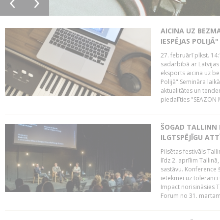
AICINA UZ BEZM
IESPĒJAS POLIJĀ"
27. februārī plkst. 14:
sadarbībā ar Latvijas
eksports aicina uz b
Polijā".Semināra laik
aktualitātes un tende
piedalīties "SEAZON M
ŠOGAD TALLINN 
ILGTSPĒJĪGU AT
Pilsētas festivāls Ta
līdz 2. aprīlim Talli
sastāvu. Konference 
ietekmei uz toleranci
Impact norisināsies T
Forum no 31. martam l