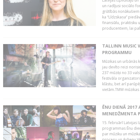
Latvijas Izpildītāju u
un radījusi sociālo fo
grūtībās nonākušiem m
ka “Līdzskaņa” piedāv
finansiālu, praktisku
producentiem, lai palī
TALLINN MUSIC 
PROGRAMMU
Mūzikas un urbānās ku
jau devīto reizi norisi
237 mūziķi no 33 val
festivāla organizator
klāstu, bet arī parūp
vietām.TMW mūzikas 
ĒNU DIENĀ 2017 
MENEDŽMENTA PR
15. februārī Latvijas 
programmas Ēnu diena
par mūziku un mūzikas
procesu un ikdienu.V