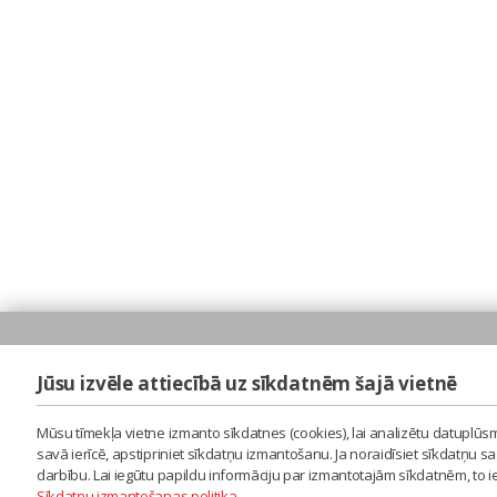
Jūsu izvēle attiecībā uz sīkdatnēm šajā vietnē
Mūsu tīmekļa vietne izmanto sīkdatnes (cookies), lai analizētu datuplūsm
savā ierīcē, apstipriniet sīkdatņu izmantošanu. Ja noraidīsiet sīkdatņu 
darbību. Lai iegūtu papildu informāciju par izmantotajām sīkdatnēm, to 
Sīkdatņu izmantošanas politika
.