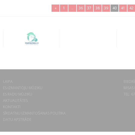
«
1
..
36
37
38
39
40
41
42
LAIPA
BIEDRĪ
ES IZMANTOJU MŪZIKU
MISAS 
ES RADU MŪZIKU
TEL. 6
AKTUALITĀTES
KONTAKTI
SĪKDATŅU IZMANTOŠANAS POLITIKA
DATU APSTRĀDE