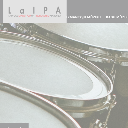
IZMANTOJU MŪZIKU
RADU MŪZIK