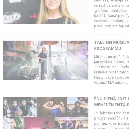
Latvijas Izpildītāju u
un radījusi sociālo fo
grūtībās nonākušiem m
ka “Līdzskaņa” piedāv
finansiālu, praktisku
producentiem, lai palī
TALLINN MUSIC 
PROGRAMMU
Mūzikas un urbānās ku
jau devīto reizi norisi
237 mūziķi no 33 val
festivāla organizator
klāstu, bet arī parūp
vietām.TMW mūzikas 
ĒNU DIENĀ 2017 
MENEDŽMENTA PR
15. februārī Latvijas 
programmas Ēnu diena
par mūziku un mūzikas
procesu un ikdienu.V