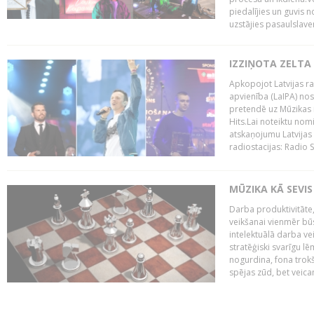
piedalījies un guvis 
uzstājies pasaulslaven
IZZIŅOTA ZELTA
Apkopojot Latvijas rad
apvienība (LaIPA) nos
pretendē uz Mūzikas 
Hits.Lai noteiktu no
atskaņojumu Latvijas 
radiostacijas: Radio S
MŪZIKA KĀ SEVIS
Darba produktivitāte
veikšanai vienmēr būs
intelektuālā darba ve
stratēģiski svarīgu 
nogurdina, fona trok
spējas zūd, bet veic