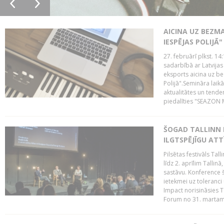
AICINA UZ BEZM
IESPĒJAS POLIJĀ"
27. februārī plkst. 14:
sadarbībā ar Latvijas
eksports aicina uz b
Polijā".Semināra laik
aktualitātes un tende
piedalīties "SEAZON M
ŠOGAD TALLINN 
ILGTSPĒJĪGU AT
Pilsētas festivāls Ta
līdz 2. aprīlim Talli
sastāvu. Konference 
ietekmei uz toleranci
Impact norisināsies T
Forum no 31. martam l