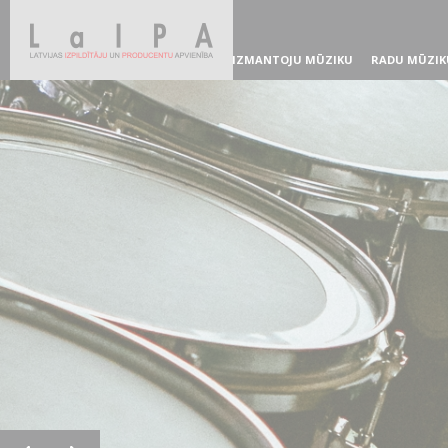
IZMANTOJU MŪZIKU
RADU MŪZIK