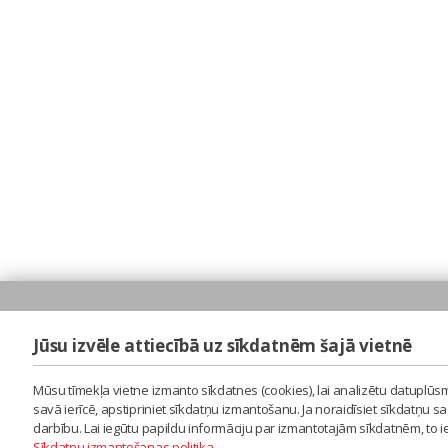
Jūsu izvēle attiecībā uz sīkdatnēm šajā vietnē
Mūsu tīmekļa vietne izmanto sīkdatnes (cookies), lai analizētu datuplūsm
savā ierīcē, apstipriniet sīkdatņu izmantošanu. Ja noraidīsiet sīkdatņu 
darbību. Lai iegūtu papildu informāciju par izmantotajām sīkdatnēm, to 
Sīkdatņu izmantošanas politika
.