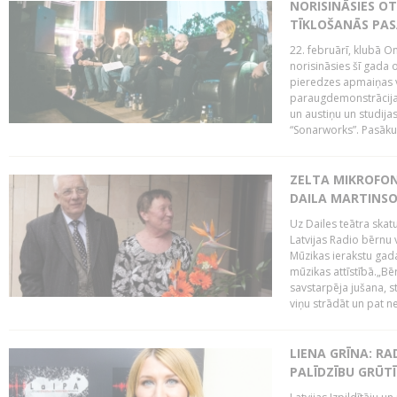
NORISINĀSIES O
TĪKLOŠANĀS PA
22. februārī, klubā On
norisināsies šī gada o
pieredzes apmaiņas va
paraugdemonstrācijas
un austiņu un studija
“Sonarworks”. Pasāku
ZELTA MIKROFON
DAILA MARTINS
Uz Dailes teātra skat
Latvijas Radio bērnu
Mūzikas ierakstu gad
mūzikas attīstībā.„Bēr
savstarpēja jušana, st
viņu strādāt un pat ne
LIENA GRĪNA: RA
PALĪDZĪBU GRŪT