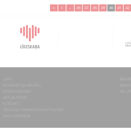
«
1
..
36
37
38
39
40
41
42
LAIPA
BIEDRĪ
ES IZMANTOJU MŪZIKU
MISAS 
ES RADU MŪZIKU
TEL. 6
AKTUALITĀTES
KONTAKTI
SĪKDATŅU IZMANTOŠANAS POLITIKA
DATU APSTRĀDE