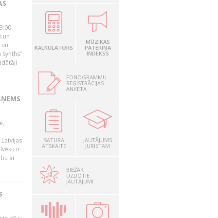
AS
23:00
s un
MŪZIKAS
 un
KALKULATORS
PATĒRIŅA
 Synths”
INDEKSS
ādātāji
FONOGRAMMU
REĢISTRĀCIJAS
ANKETA
AŅEMS
e,
Latvijas
SATURA
JAUTĀJUMS
ATSKAITE
JURISTAM
lvēku ir
ibu ar
BIEŽĀK
UZDOTIE
JAUTĀJUMI
S