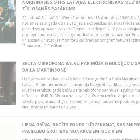
NORISINĀSIES OTRS LATVIJAS ELEKTRONISKĀS MŪZIK
TĪKLOŠANĀS PASĀKUMS
22. februārī, klubā OneOne (Šarlotes iela 18a) no plkst. 19:00 līdz 
norisināsies šī gada otrais Latvijas elektroniskās mūzikas tīklošanā
pieredzes apmaiņas vakars ‘’Treniņu trešdiena’’, kurā prezentācijas
paraugdemonstrācijas sniegs modulāro sintezatoru ražotāju “Erica
un austiņu un studijas monitoru kalibrācijas programmatūras izstr
“Sonarworks”. Pasākuma...
ZELTA MIKROFONA BALVU PAR MŪŽA IEGULDĪJUMU S
DAILA MARTINSONE
Uz Dailes teātra skatuves 28.februārī tiks godināta Daila Martinson
Latvijas Radio bērnu vokāla ansambļa Dzeguzīte vadītāja, saņemot
Mūzikas ierakstu gada balvu Zelta Mikrofons par mūža ieguldījumu 
mūzikas attīstībā.„Bērnu uztaisa vecāki. Es viņu izmīcu. Ar jebkuru ci
savstarpēja jušana, stīgas, kas vieno – ja man tas bērns patīk, es gr
viņu strādāt un pat nezinu, kas...
LIENA GRĪNA: RADĪTS FONDS “LĪDZSKAŅA”, KAS SNIEG
PALĪDZĪBU GRŪTĪBĀS NONĀKUŠIEM MŪZIĶIEM