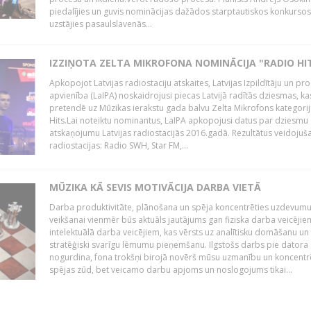
piedalījies un guvis nominācijas dažādos starptautiskos konkursos,
uzstājies pasaulslavenās...
IZZIŅOTA ZELTA MIKROFONA NOMINĀCIJA "RADIO HI
Apkopojot Latvijas radiostaciju atskaites, Latvijas Izpildītāju un p
apvienība (LaIPA) noskaidrojusi piecas Latvijā radītās dziesmas, ka
pretendē uz Mūzikas ierakstu gada balvu Zelta Mikrofons kategori
Hits.Lai noteiktu nominantus, LaIPA apkopojusi datus par dziesmu
atskaņojumu Latvijas radiostacijās 2016.gadā. Rezultātus veidojuš
radiostacijas: Radio SWH, Star FM,...
MŪZIKA KĀ SEVIS MOTIVĀCIJA DARBA VIETĀ
Darba produktivitāte, plānošana un spēja koncentrēties uzdevum
veikšanai vienmēr būs aktuāls jautājums gan fiziska darba veicējie
intelektuālā darba veicējiem, kas vērsts uz analītisku domāšanu un
stratēģiski svarīgu lēmumu pieņemšanu. Ilgstošs darbs pie datora
nogurdina, fona trokšņi birojā novērš mūsu uzmanību un koncent
spējas zūd, bet veicamo darbu apjoms un noslogojums tikai...