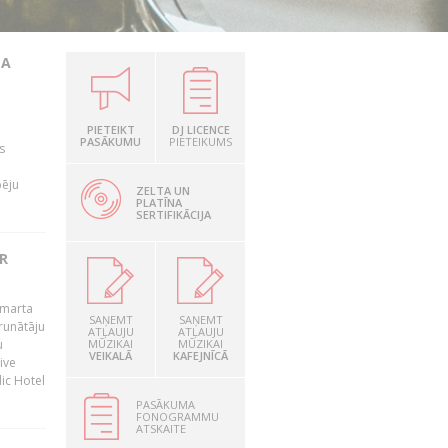
TA
PIETEIKT
DJ LICENCE
PASĀKUMU
PIETEIKUMS
s
pēju
ZELTA UN
PLATĪNA
SERTIFIKĀCIJA
R
 marta
SAŅEMT
SAŅEMT
runātāju
ATĻAUJU
ATĻAUJU
u
MŪZIKAI
MŪZIKAI
VEIKALĀ
KAFEJNĪCĀ
ive
dic Hotel
PASĀKUMA
FONOGRAMMU
ATSKAITE