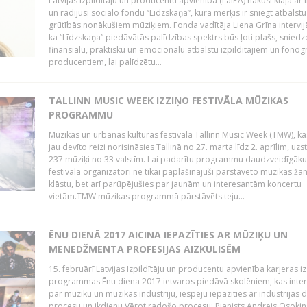
Latvijas Izpildītāju un producentu apvienība (LaIPA) nākusi klajā ar i
un radījusi sociālo fondu “Līdzskaņa”, kura mērķis ir sniegt atbalstu
grūtībās nonākušiem mūziķiem. Fonda vadītāja Liena Grīna intervijā
ka “Līdzskaņa” piedāvātās palīdzības spektrs būs ļoti plašs, sniedz
finansiālu, praktisku un emocionālu atbalstu izpildītājiem un fon
producentiem, lai palīdzētu...
TALLINN MUSIC WEEK IZZIŅO FESTIVĀLA MŪZIKAS
PROGRAMMU
Mūzikas un urbānās kultūras festivālā Tallinn Music Week (TMW), k
jau devīto reizi norisināsies Tallinā no 27. marta līdz 2. aprīlim, uzs
237 mūziķi no 33 valstīm. Lai padarītu programmu daudzveidīgāku
festivāla organizatori ne tikai paplašinājuši pārstāvēto mūzikas ža
klāstu, bet arī parūpējušies par jaunām un interesantām koncertu
vietām.TMW mūzikas programmā pārstāvēts teju...
ĒNU DIENĀ 2017 AICINA IEPAZĪTIES AR MŪZIĶU UN
MENEDŽMENTA PROFESIJAS AIZKULISĒM
15. februārī Latvijas Izpildītāju un producentu apvienība karjeras iz
programmas Ēnu diena 2017 ietvaros piedāvā skolēniem, kas inter
par mūziku un mūzikas industriju, iespēju iepazīties ar industrijas 
procesu un ikdienu.Vērot radošo procesu: Pianists Andrejs Osokins