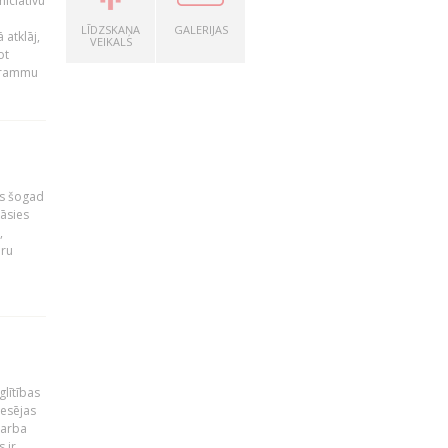
niciatīvu
LĪDZSKAŅA
GALERIJAS
 atklāj,
VEIKALS
ot
ogrammu
as šogad
tāsies
,
nru
glītības
esējas
darba
 ir