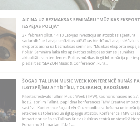
AICINA UZ BEZMAKSAS SEMINĀRU "MŪZIKAS EKSPOR
IESPĒJAS POLIJĀ"
27. februārī plkst. 14:10 Latvijas Investīciju un attīstības aģentūra
sadarbībā ar Latvijas mūzikas attīstības biedrību/ Latvijas Mūzikas
eksports aicina uz bezmaksas semināru "Mūzikas eksporta iespēja
Polijā".Semināra laikā tiks apskatītas sekojošas tēmas: Jaunākās
aktualitātes un tendences Polijas mūzikas tirgū Informācija par ies
piedalīties "SEAZON Music & Conference", kura...
ŠOGAD TALLINN MUSIC WEEK KONFERENCĒ RUNĀS PA
ILGTSPĒJĪGU ATTĪSTĪBU, TOLERANCI, RADOŠUMU
Pilsētas festivāls Tallinn Music Week (TMW), kas norisināsies no 27.
līdz 2. aprīlim Tallinā, papildina konferences TMW Creative Impact 
sastāvu. Konference šogad vērsīs uzmanību radošuma un inovācij
ietekmei uz toleranci un ilgtspējīgu attīstību.Konference TMW Creat
Impact norisināsies Tallinas Krievu kultūras centrā un viesnīcā Nor
Forum no 31. martam līdz 1....