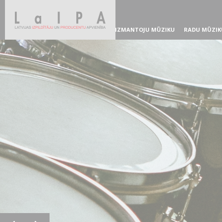
IZMANTOJU MŪZIKU
RADU MŪZIK