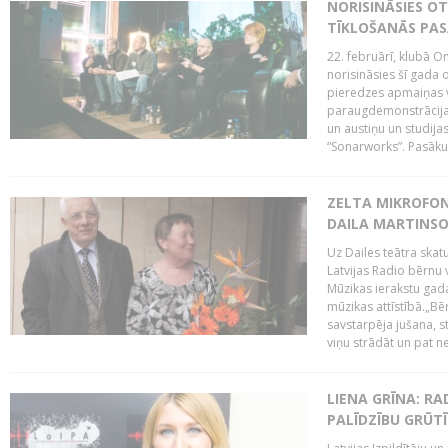
NORISINĀSIES O
TĪKLOŠANĀS PA
22. februārī, klubā On
norisināsies šī gada o
pieredzes apmaiņas va
paraugdemonstrācijas
un austiņu un studija
“Sonarworks”. Pasāku
ZELTA MIKROFON
DAILA MARTINS
Uz Dailes teātra skat
Latvijas Radio bērnu
Mūzikas ierakstu gad
mūzikas attīstībā.„Bēr
savstarpēja jušana, st
viņu strādāt un pat ne
LIENA GRĪNA: RA
PALĪDZĪBU GRŪT