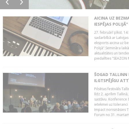
AICINA UZ BEZM
IESPĒJAS POLIJĀ"
27. februārī plkst. 14:
sadarbībā ar Latvijas
eksports aicina uz b
Polijā".Semināra laik
aktualitātes un tende
piedalīties "SEAZON M
ŠOGAD TALLINN 
ILGTSPĒJĪGU AT
Pilsētas festivāls Ta
līdz 2. aprīlim Talli
sastāvu. Konference 
ietekmei uz toleranci
Impact norisināsies T
Forum no 31. martam l