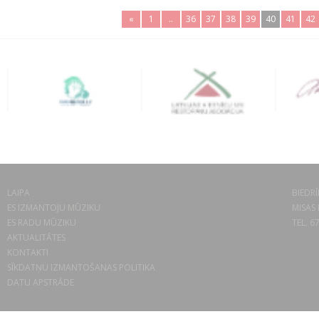
«
1
..
36
37
38
39
40
41
42
LAIPA
BIEDRĪ
ES IZMANTOJU MŪZIKU
MISAS 
ES RADU MŪZIKU
TEL. 6
AKTUALITĀTES
KONTAKTI
SĪKDATŅU IZMANTOŠANAS POLITIKA
DATU APSTRĀDE