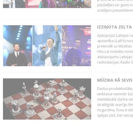
piedalījies un guvis 
uzstājies pasaulslaven
IZZIŅOTA ZELTA
Apkopojot Latvijas rad
apvienība (LaIPA) nos
pretendē uz Mūzikas 
Hits.Lai noteiktu no
atskaņojumu Latvijas 
radiostacijas: Radio S
MŪZIKA KĀ SEVIS
Darba produktivitāte
veikšanai vienmēr būs
intelektuālā darba ve
stratēģiski svarīgu 
nogurdina, fona trok
spējas zūd, bet veic