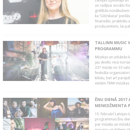
Latvijas Izpildītāju u
un radījusi sociālo fo
grūtībās nonākušiem m
ka “Līdzskaņa” piedāv
finansiālu, praktisku
producentiem, lai palī
TALLINN MUSIC 
PROGRAMMU
Mūzikas un urbānās ku
jau devīto reizi norisi
237 mūziķi no 33 val
festivāla organizator
klāstu, bet arī parūp
vietām.TMW mūzikas 
ĒNU DIENĀ 2017 
MENEDŽMENTA PR
15. februārī Latvijas 
programmas Ēnu diena
par mūziku un mūzikas
procesu un ikdienu.V