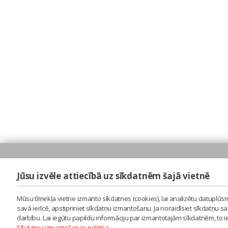
Jūsu izvēle attiecībā uz sīkdatnēm šajā vietnē
Mūsu tīmekļa vietne izmanto sīkdatnes (cookies), lai analizētu datuplūsm
savā ierīcē, apstipriniet sīkdatņu izmantošanu. Ja noraidīsiet sīkdatņu 
darbību. Lai iegūtu papildu informāciju par izmantotajām sīkdatnēm, to 
Sīkdatņu izmantošanas politika
.