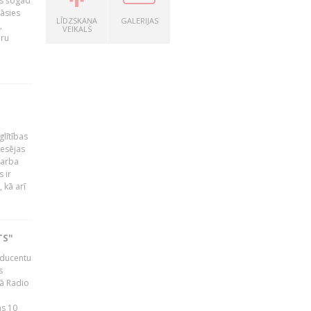
as šogad
tāsies
LĪDZSKAŅA
GALERIJAS
,
VEIKALS
nru
glītības
esējas
darba
 ir
 kā arī
TS"
roducentu
s
jā Radio
as 10