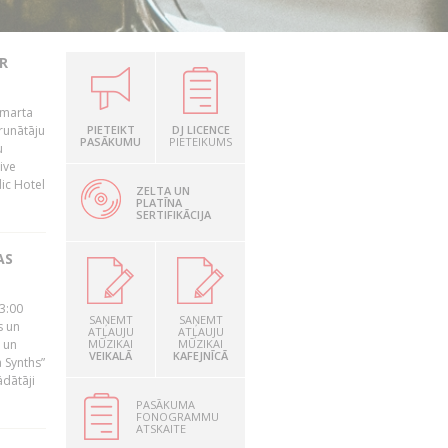
R
 marta
runātāju
PIETEIKT
DJ LICENCE
PASĀKUMU
PIETEIKUMS
u
ive
dic Hotel
ZELTA UN
PLATĪNA
SERTIFIKĀCIJA
AS
23:00
SAŅEMT
SAŅEMT
s un
ATĻAUJU
ATĻAUJU
 un
MŪZIKAI
MŪZIKAI
VEIKALĀ
KAFEJNĪCĀ
 Synths”
ādātāji
PASĀKUMA
FONOGRAMMU
ATSKAITE