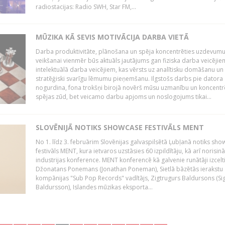
radiostacijas: Radio SWH, Star FM,...
MŪZIKA KĀ SEVIS MOTIVĀCIJA DARBA VIETĀ
Darba produktivitāte, plānošana un spēja koncentrēties uzdevum
veikšanai vienmēr būs aktuāls jautājums gan fiziska darba veicējie
intelektuālā darba veicējiem, kas vērsts uz analītisku domāšanu un
stratēģiski svarīgu lēmumu pieņemšanu. Ilgstošs darbs pie datora
nogurdina, fona trokšņi birojā novērš mūsu uzmanību un koncent
spējas zūd, bet veicamo darbu apjoms un noslogojums tikai...
SLOVĒNIJĀ NOTIKS SHOWCASE FESTIVĀLS MENT
No 1. līdz 3. februārim Slovēnijas galvaspilsētā Ļubļanā notiks sh
festivāls MENT, kura ietvaros uzstāsies 60 izpildītāju, kā arī norisin
industrijas konference. MENT konferencē kā galvenie runātāji izcelt
Džonatans Ponemans (Jonathan Poneman), Sietlā bāzētās ierakstu
kompānijas "Sub Pop Records" vadītājs, Zigtrugurs Baldursons (Si
Baldursson), Islandes mūzikas eksporta...