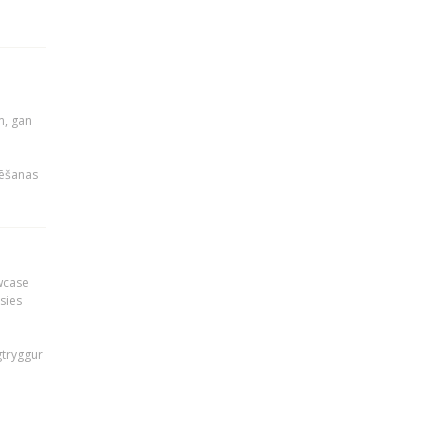
u
m, gan
rēšanas
owcase
āsies
i
gtryggur