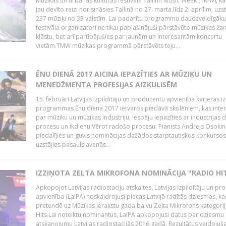
Mūzikas un urbānās kultūras festivālā Tallinn Music Week (TMW), k
jau devīto reizi norisināsies Tallinā no 27. marta līdz 2. aprīlim, uzs
237 mūziķi no 33 valstīm. Lai padarītu programmu daudzveidīgāku
festivāla organizatori ne tikai paplašinājuši pārstāvēto mūzikas ža
klāstu, bet arī parūpējušies par jaunām un interesantām koncertu
vietām.TMW mūzikas programmā pārstāvēts teju...
ĒNU DIENĀ 2017 AICINA IEPAZĪTIES AR MŪZIĶU UN
MENEDŽMENTA PROFESIJAS AIZKULISĒM
15. februārī Latvijas Izpildītāju un producentu apvienība karjeras iz
programmas Ēnu diena 2017 ietvaros piedāvā skolēniem, kas inter
par mūziku un mūzikas industriju, iespēju iepazīties ar industrijas 
procesu un ikdienu.Vērot radošo procesu: Pianists Andrejs Osokins
piedalījies un guvis nominācijas dažādos starptautiskos konkursos,
uzstājies pasaulslavenās...
IZZIŅOTA ZELTA MIKROFONA NOMINĀCIJA "RADIO HI
Apkopojot Latvijas radiostaciju atskaites, Latvijas Izpildītāju un p
apvienība (LaIPA) noskaidrojusi piecas Latvijā radītās dziesmas, ka
pretendē uz Mūzikas ierakstu gada balvu Zelta Mikrofons kategori
Hits.Lai noteiktu nominantus, LaIPA apkopojusi datus par dziesmu
atskaņojumu Latvijas radiostacijās 2016.gadā. Rezultātus veidojuš