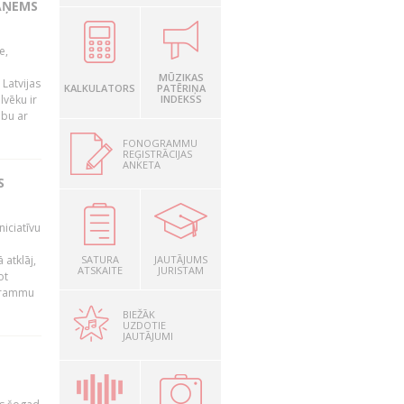
AŅEMS
e,
MŪZIKAS
Latvijas
KALKULATORS
PATĒRIŅA
lvēku ir
INDEKSS
ibu ar
FONOGRAMMU
REĢISTRĀCIJAS
ANKETA
S
niciatīvu
 atklāj,
SATURA
JAUTĀJUMS
ATSKAITE
JURISTAM
ot
ogrammu
BIEŽĀK
UZDOTIE
JAUTĀJUMI