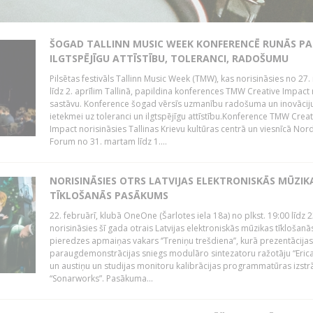
ŠOGAD TALLINN MUSIC WEEK KONFERENCĒ RUNĀS PA
ILGTSPĒJĪGU ATTĪSTĪBU, TOLERANCI, RADOŠUMU
Pilsētas festivāls Tallinn Music Week (TMW), kas norisināsies no 27.
līdz 2. aprīlim Tallinā, papildina konferences TMW Creative Impact 
sastāvu. Konference šogad vērsīs uzmanību radošuma un inovācij
ietekmei uz toleranci un ilgtspējīgu attīstību.Konference TMW Creat
Impact norisināsies Tallinas Krievu kultūras centrā un viesnīcā Nor
Forum no 31. martam līdz 1....
NORISINĀSIES OTRS LATVIJAS ELEKTRONISKĀS MŪZIK
TĪKLOŠANĀS PASĀKUMS
22. februārī, klubā OneOne (Šarlotes iela 18a) no plkst. 19:00 līdz 
norisināsies šī gada otrais Latvijas elektroniskās mūzikas tīklošanā
pieredzes apmaiņas vakars ‘’Treniņu trešdiena’’, kurā prezentācijas
paraugdemonstrācijas sniegs modulāro sintezatoru ražotāju “Erica
un austiņu un studijas monitoru kalibrācijas programmatūras izstr
“Sonarworks”. Pasākuma...