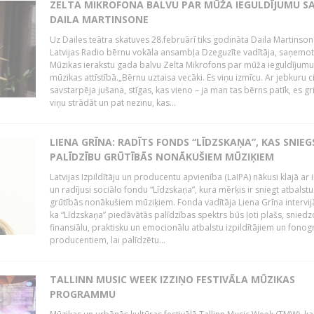
ZELTA MIKROFONA BALVU PAR MŪŽA IEGULDĪJUMU S
DAILA MARTINSONE
Uz Dailes teātra skatuves 28.februārī tiks godināta Daila Martinson
Latvijas Radio bērnu vokāla ansambļa Dzeguzīte vadītāja, saņemot
Mūzikas ierakstu gada balvu Zelta Mikrofons par mūža ieguldījumu 
mūzikas attīstībā.„Bērnu uztaisa vecāki. Es viņu izmīcu. Ar jebkuru ci
savstarpēja jušana, stīgas, kas vieno – ja man tas bērns patīk, es gr
viņu strādāt un pat nezinu, kas...
LIENA GRĪNA: RADĪTS FONDS “LĪDZSKAŅA”, KAS SNIEG
PALĪDZĪBU GRŪTĪBĀS NONĀKUŠIEM MŪZIĶIEM
Latvijas Izpildītāju un producentu apvienība (LaIPA) nākusi klajā ar i
un radījusi sociālo fondu “Līdzskaņa”, kura mērķis ir sniegt atbalstu
grūtībās nonākušiem mūziķiem. Fonda vadītāja Liena Grīna intervijā
ka “Līdzskaņa” piedāvātās palīdzības spektrs būs ļoti plašs, sniedz
finansiālu, praktisku un emocionālu atbalstu izpildītājiem un fon
producentiem, lai palīdzētu...
TALLINN MUSIC WEEK IZZIŅO FESTIVĀLA MŪZIKAS
PROGRAMMU