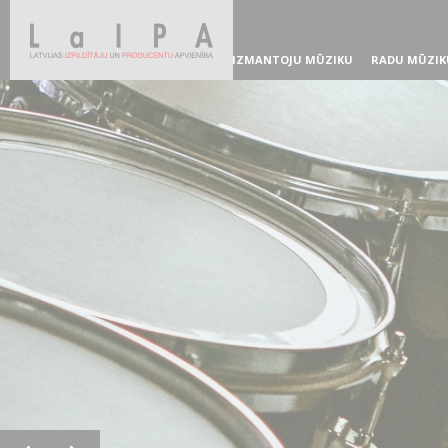
IZMANTOJU MŪZIKU
RADU MŪZIK