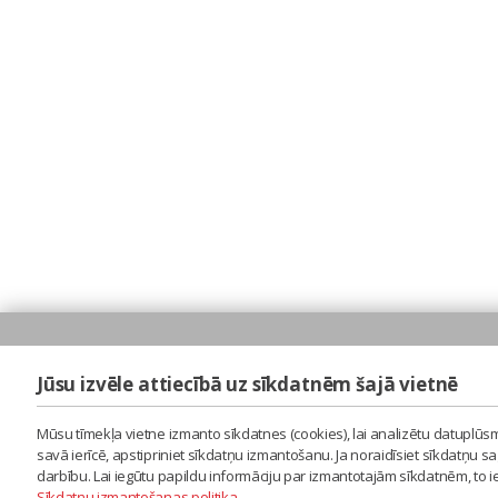
Jūsu izvēle attiecībā uz sīkdatnēm šajā vietnē
Mūsu tīmekļa vietne izmanto sīkdatnes (cookies), lai analizētu datuplūsm
savā ierīcē, apstipriniet sīkdatņu izmantošanu. Ja noraidīsiet sīkdatņu 
darbību. Lai iegūtu papildu informāciju par izmantotajām sīkdatnēm, to 
Sīkdatņu izmantošanas politika
.