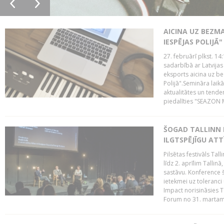
AICINA UZ BEZM
IESPĒJAS POLIJĀ"
27. februārī plkst. 14:
sadarbībā ar Latvijas
eksports aicina uz b
Polijā".Semināra laik
aktualitātes un tende
piedalīties "SEAZON M
ŠOGAD TALLINN 
ILGTSPĒJĪGU AT
Pilsētas festivāls Ta
līdz 2. aprīlim Talli
sastāvu. Konference 
ietekmei uz toleranci
Impact norisināsies T
Forum no 31. martam l