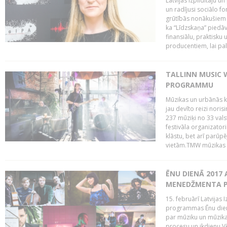
Latvijas Izpildītāju u
un radījusi sociālo fo
grūtībās nonākušiem m
ka “Līdzskaņa” piedāv
finansiālu, praktisku
producentiem, lai palī
TALLINN MUSIC 
PROGRAMMU
Mūzikas un urbānās ku
jau devīto reizi norisi
237 mūziķi no 33 val
festivāla organizator
klāstu, bet arī parūp
vietām.TMW mūzikas 
ĒNU DIENĀ 2017 
MENEDŽMENTA PR
15. februārī Latvijas 
programmas Ēnu diena
par mūziku un mūzikas
procesu un ikdienu.V