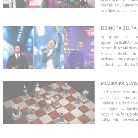
piedalījies un guvis 
uzstājies pasaulslaven
IZZIŅOTA ZELTA
Apkopojot Latvijas rad
apvienība (LaIPA) nos
pretendē uz Mūzikas 
Hits.Lai noteiktu no
atskaņojumu Latvijas 
radiostacijas: Radio S
MŪZIKA KĀ SEVIS
Darba produktivitāte
veikšanai vienmēr būs
intelektuālā darba ve
stratēģiski svarīgu 
nogurdina, fona trok
spējas zūd, bet veic