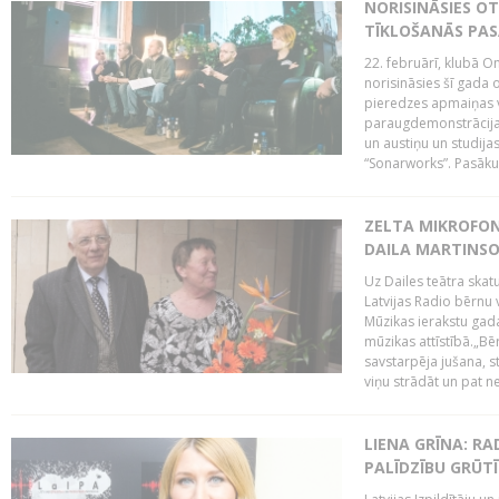
NORISINĀSIES O
TĪKLOŠANĀS PA
22. februārī, klubā On
norisināsies šī gada o
pieredzes apmaiņas va
paraugdemonstrācijas
un austiņu un studija
“Sonarworks”. Pasāku
ZELTA MIKROFON
DAILA MARTINS
Uz Dailes teātra skat
Latvijas Radio bērnu
Mūzikas ierakstu gad
mūzikas attīstībā.„Bēr
savstarpēja jušana, st
viņu strādāt un pat ne
LIENA GRĪNA: RA
PALĪDZĪBU GRŪT