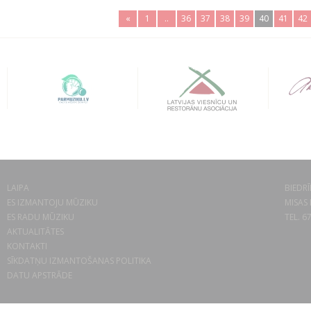
«
1
..
36
37
38
39
40
41
42
LAIPA
BIEDRĪ
ES IZMANTOJU MŪZIKU
MISAS 
ES RADU MŪZIKU
TEL. 6
AKTUALITĀTES
KONTAKTI
SĪKDATŅU IZMANTOŠANAS POLITIKA
DATU APSTRĀDE