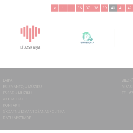
«
1
..
36
37
38
39
40
41
42
LAIPA
BIEDRĪ
ES IZMANTOJU MŪZIKU
MISAS 
ES RADU MŪZIKU
TEL. 6
AKTUALITĀTES
KONTAKTI
SĪKDATŅU IZMANTOŠANAS POLITIKA
DATU APSTRĀDE