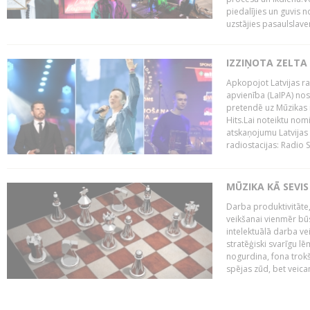
piedalījies un guvis 
uzstājies pasaulslaven
IZZIŅOTA ZELTA
Apkopojot Latvijas rad
apvienība (LaIPA) nos
pretendē uz Mūzikas 
Hits.Lai noteiktu no
atskaņojumu Latvijas 
radiostacijas: Radio S
MŪZIKA KĀ SEVIS
Darba produktivitāte
veikšanai vienmēr būs
intelektuālā darba ve
stratēģiski svarīgu 
nogurdina, fona trok
spējas zūd, bet veic