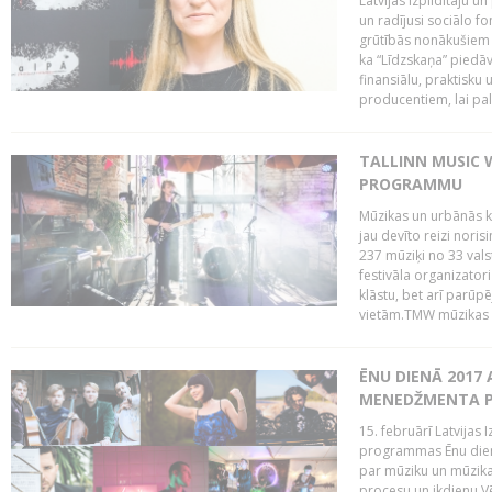
Latvijas Izpildītāju u
un radījusi sociālo fo
grūtībās nonākušiem m
ka “Līdzskaņa” piedāv
finansiālu, praktisku
producentiem, lai palī
TALLINN MUSIC 
PROGRAMMU
Mūzikas un urbānās ku
jau devīto reizi norisi
237 mūziķi no 33 val
festivāla organizator
klāstu, bet arī parūp
vietām.TMW mūzikas 
ĒNU DIENĀ 2017 
MENEDŽMENTA PR
15. februārī Latvijas 
programmas Ēnu diena
par mūziku un mūzikas
procesu un ikdienu.V