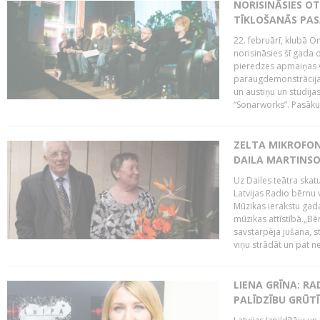
NORISINĀSIES O
TĪKLOŠANĀS PA
22. februārī, klubā On
norisināsies šī gada o
pieredzes apmaiņas va
paraugdemonstrācijas
un austiņu un studija
“Sonarworks”. Pasāku
ZELTA MIKROFON
DAILA MARTINS
Uz Dailes teātra skat
Latvijas Radio bērnu
Mūzikas ierakstu gad
mūzikas attīstībā.„Bēr
savstarpēja jušana, st
viņu strādāt un pat ne
LIENA GRĪNA: RA
PALĪDZĪBU GRŪT