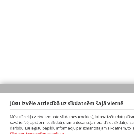
Jūsu izvēle attiecībā uz sīkdatnēm šajā vietnē
Mūsu tīmekļa vietne izmanto sīkdatnes (cookies), lai analizētu datuplūsm
savā ierīcē, apstipriniet sīkdatņu izmantošanu. Ja noraidīsiet sīkdatņu 
darbību. Lai iegūtu papildu informāciju par izmantotajām sīkdatnēm, to 
Sīkdatņu izmantošanas politika
.