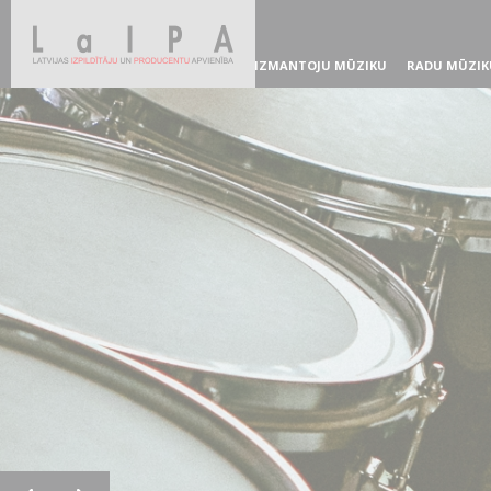
IZMANTOJU MŪZIKU
RADU MŪZIK