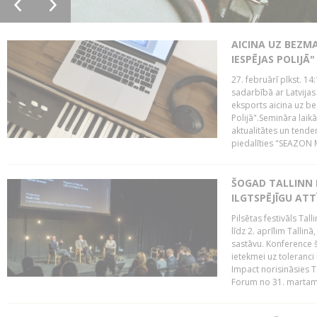
AICINA UZ BEZM
IESPĒJAS POLIJĀ"
27. februārī plkst. 14:
sadarbībā ar Latvijas
eksports aicina uz b
Polijā".Semināra laik
aktualitātes un tende
piedalīties "SEAZON M
ŠOGAD TALLINN 
ILGTSPĒJĪGU AT
Pilsētas festivāls Ta
līdz 2. aprīlim Talli
sastāvu. Konference 
ietekmei uz toleranci
Impact norisināsies T
Forum no 31. martam l