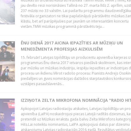
Mūzikas un urbānās kultūras festivālā Tallinn Music Week (TMW), k
jau devīto reizi norisināsies Tallinā no 27. marta līdz 2. aprīlim, uzs
237 mūziķi no 33 valstīm. Lai padarītu programmu daudzveidīgāku
festivāla organizatori ne tikai paplašinājuši pārstāvēto mūzikas ža
klāstu, bet arī parūpējušies par jaunām un interesantām koncertu
vietām.TMW mūzikas programmā pārstāvēts teju...
ĒNU DIENĀ 2017 AICINA IEPAZĪTIES AR MŪZIĶU UN
MENEDŽMENTA PROFESIJAS AIZKULISĒM
15. februārī Latvijas Izpildītāju un producentu apvienība karjeras iz
programmas Ēnu diena 2017 ietvaros piedāvā skolēniem, kas inter
par mūziku un mūzikas industriju, iespēju iepazīties ar industrijas 
procesu un ikdienu.Vērot radošo procesu: Pianists Andrejs Osokins
piedalījies un guvis nominācijas dažādos starptautiskos konkursos,
uzstājies pasaulslavenās...
IZZIŅOTA ZELTA MIKROFONA NOMINĀCIJA "RADIO HI
Apkopojot Latvijas radiostaciju atskaites, Latvijas Izpildītāju un p
apvienība (LaIPA) noskaidrojusi piecas Latvijā radītās dziesmas, ka
pretendē uz Mūzikas ierakstu gada balvu Zelta Mikrofons kategori
Hits.Lai noteiktu nominantus, LaIPA apkopojusi datus par dziesmu
atskaņojumu Latvijas radiostacijās 2016.gadā. Rezultātus veidojuš