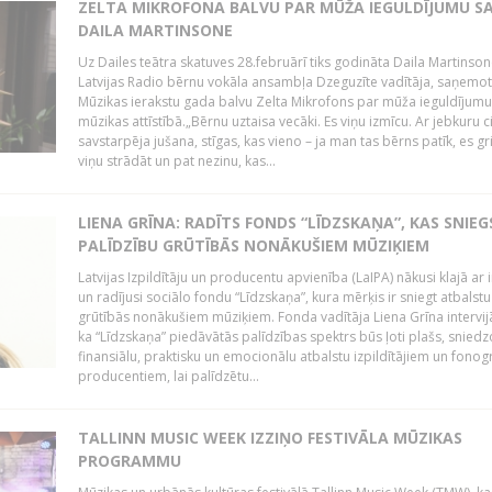
ZELTA MIKROFONA BALVU PAR MŪŽA IEGULDĪJUMU S
DAILA MARTINSONE
Uz Dailes teātra skatuves 28.februārī tiks godināta Daila Martinson
Latvijas Radio bērnu vokāla ansambļa Dzeguzīte vadītāja, saņemot
Mūzikas ierakstu gada balvu Zelta Mikrofons par mūža ieguldījumu 
mūzikas attīstībā.„Bērnu uztaisa vecāki. Es viņu izmīcu. Ar jebkuru ci
savstarpēja jušana, stīgas, kas vieno – ja man tas bērns patīk, es gr
viņu strādāt un pat nezinu, kas...
LIENA GRĪNA: RADĪTS FONDS “LĪDZSKAŅA”, KAS SNIEG
PALĪDZĪBU GRŪTĪBĀS NONĀKUŠIEM MŪZIĶIEM
Latvijas Izpildītāju un producentu apvienība (LaIPA) nākusi klajā ar i
un radījusi sociālo fondu “Līdzskaņa”, kura mērķis ir sniegt atbalstu
grūtībās nonākušiem mūziķiem. Fonda vadītāja Liena Grīna intervijā
ka “Līdzskaņa” piedāvātās palīdzības spektrs būs ļoti plašs, sniedz
finansiālu, praktisku un emocionālu atbalstu izpildītājiem un fon
producentiem, lai palīdzētu...
TALLINN MUSIC WEEK IZZIŅO FESTIVĀLA MŪZIKAS
PROGRAMMU