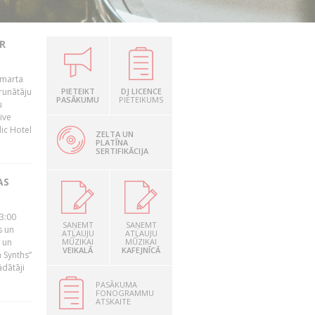
R
 marta
runātāju
PIETEIKT
DJ LICENCE
PASĀKUMU
PIETEIKUMS
u
ive
dic Hotel
ZELTA UN
PLATĪNA
SERTIFIKĀCIJA
AS
23:00
SAŅEMT
SAŅEMT
s un
ATĻAUJU
ATĻAUJU
 un
MŪZIKAI
MŪZIKAI
VEIKALĀ
KAFEJNĪCĀ
 Synths”
ādātāji
PASĀKUMA
FONOGRAMMU
ATSKAITE