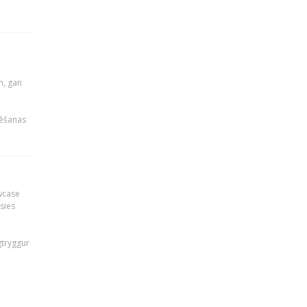
u
m, gan
rēšanas
owcase
āsies
i
gtryggur