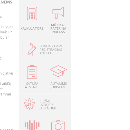
AŅEMS
e,
MŪZIKAS
Latvijas
KALKULATORS
PATĒRIŅA
lvēku ir
INDEKSS
ibu ar
FONOGRAMMU
REĢISTRĀCIJAS
ANKETA
S
niciatīvu
 atklāj,
SATURA
JAUTĀJUMS
ATSKAITE
JURISTAM
ot
ogrammu
BIEŽĀK
UZDOTIE
JAUTĀJUMI