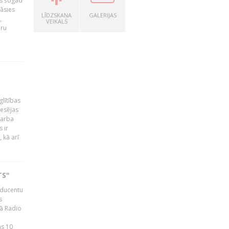
as šogad
tāsies
LĪDZSKAŅA
GALERIJAS
,
VEIKALS
nru
glītības
esējas
darba
 ir
 kā arī
TS"
roducentu
s
jā Radio
as 10