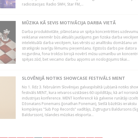
radiostacijas: Radio SWH, Star FM,...
MŪZIKA KĀ SEVIS MOTIVĀCIJA DARBA VIETĀ
Darba produktivitāte, plānošana un spēja koncentrēties uzdevum
veikšanai vienmēr būs aktuāls jautājums gan fiziska darba veicējie
intelektuālā darba veicējiem, kas vērsts uz analītisku domāšanu un
stratēģiski svarīgu lēmumu pieņemšanu. Ilgstošs darbs pie datora
nogurdina, fona trokšņi birojā novērš mūsu uzmanību un koncent
spējas zūd, bet veicamo darbu apjoms un noslogojums tikai...
SLOVĒNIJĀ NOTIKS SHOWCASE FESTIVĀLS MENT
No 1. līdz 3. februārim Slovēnijas galvaspilsētā Ļubļanā notiks sh
festivāls MENT, kura ietvaros uzstāsies 60 izpildītāju, kā arī norisin
industrijas konference. MENT konferencē kā galvenie runātāji izcelt
Džonatans Ponemans (Jonathan Poneman), Sietlā bāzētās ierakstu
kompānijas "Sub Pop Records" vadītājs, Zigtrugurs Baldursons (Si
Baldursson), Islandes mūzikas eksporta...