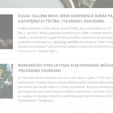
ŠOGAD TALLINN MUSIC WEEK KONFERENCĒ RUNĀS PA
ILGTSPĒJĪGU ATTĪSTĪBU, TOLERANCI, RADOŠUMU
Pilsētas festivāls Tallinn Music Week (TMW), kas norisināsies no 27.
līdz 2. aprīlim Tallinā, papildina konferences TMW Creative Impact 
sastāvu. Konference šogad vērsīs uzmanību radošuma un inovācij
ietekmei uz toleranci un ilgtspējīgu attīstību.Konference TMW Creat
Impact norisināsies Tallinas Krievu kultūras centrā un viesnīcā Nor
Forum no 31. martam līdz 1....
NORISINĀSIES OTRS LATVIJAS ELEKTRONISKĀS MŪZIK
TĪKLOŠANĀS PASĀKUMS
22. februārī, klubā OneOne (Šarlotes iela 18a) no plkst. 19:00 līdz 
norisināsies šī gada otrais Latvijas elektroniskās mūzikas tīklošanā
pieredzes apmaiņas vakars ‘’Treniņu trešdiena’’, kurā prezentācijas
paraugdemonstrācijas sniegs modulāro sintezatoru ražotāju “Erica
un austiņu un studijas monitoru kalibrācijas programmatūras izstr
“Sonarworks”. Pasākuma...