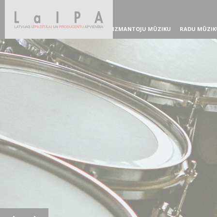
IZMANTOJU MŪZIKU
RADU MŪZIK