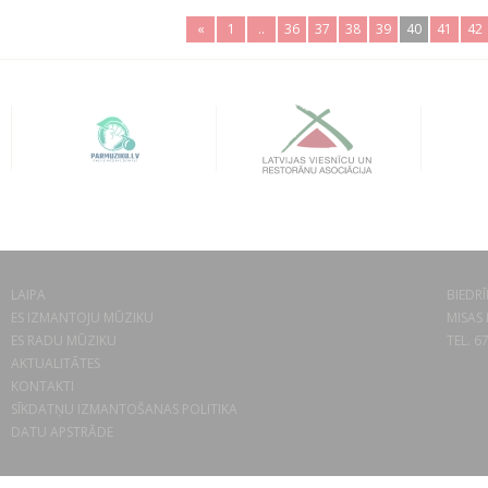
«
1
..
36
37
38
39
40
41
42
LAIPA
BIEDRĪ
ES IZMANTOJU MŪZIKU
MISAS 
ES RADU MŪZIKU
TEL. 6
AKTUALITĀTES
KONTAKTI
SĪKDATŅU IZMANTOŠANAS POLITIKA
DATU APSTRĀDE