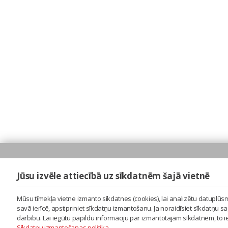
Jūsu izvēle attiecībā uz sīkdatnēm šajā vietnē
Mūsu tīmekļa vietne izmanto sīkdatnes (cookies), lai analizētu datuplūsm
savā ierīcē, apstipriniet sīkdatņu izmantošanu. Ja noraidīsiet sīkdatņu 
darbību. Lai iegūtu papildu informāciju par izmantotajām sīkdatnēm, to 
Sīkdatņu izmantošanas politika
.