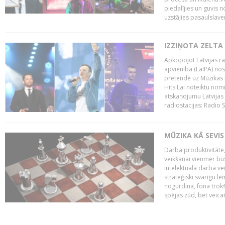
piedalījies un guvis 
uzstājies pasaulslaven
IZZIŅOTA ZELTA
Apkopojot Latvijas rad
apvienība (LaIPA) nos
pretendē uz Mūzikas 
Hits.Lai noteiktu no
atskaņojumu Latvijas 
radiostacijas: Radio S
MŪZIKA KĀ SEVIS
Darba produktivitāte
veikšanai vienmēr būs
intelektuālā darba ve
stratēģiski svarīgu 
nogurdina, fona trok
spējas zūd, bet veic