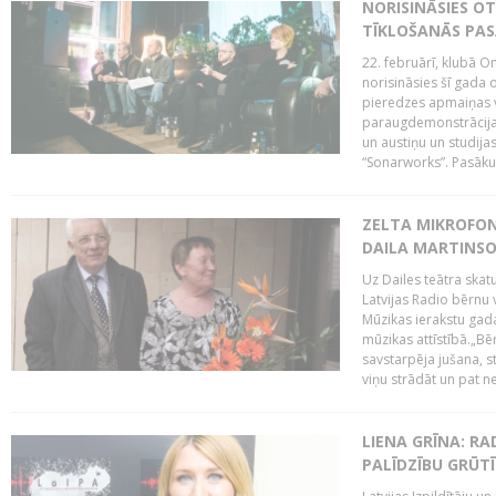
NORISINĀSIES O
TĪKLOŠANĀS PA
22. februārī, klubā On
norisināsies šī gada o
pieredzes apmaiņas va
paraugdemonstrācijas
un austiņu un studija
“Sonarworks”. Pasāku
ZELTA MIKROFON
DAILA MARTINS
Uz Dailes teātra skat
Latvijas Radio bērnu
Mūzikas ierakstu gad
mūzikas attīstībā.„Bēr
savstarpēja jušana, st
viņu strādāt un pat ne
LIENA GRĪNA: RA
PALĪDZĪBU GRŪT