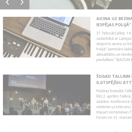
AICINA UZ BEZM
IESPĒJAS POLIJĀ"
27. februārī plkst. 14:
sadarbībā ar Latvijas
eksports aicina uz b
Polijā".Semināra laik
aktualitātes un tende
piedalīties "SEAZON M
ŠOGAD TALLINN 
ILGTSPĒJĪGU AT
Pilsētas festivāls Ta
līdz 2. aprīlim Talli
sastāvu. Konference 
ietekmei uz toleranci
Impact norisināsies T
Forum no 31. martam l