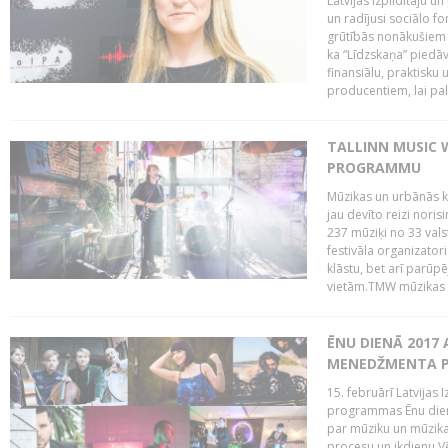
Latvijas Izpildītāju u
un radījusi sociālo fo
grūtībās nonākušiem m
ka “Līdzskaņa” piedāv
finansiālu, praktisku
producentiem, lai palī
TALLINN MUSIC 
PROGRAMMU
Mūzikas un urbānās ku
jau devīto reizi norisi
237 mūziķi no 33 val
festivāla organizator
klāstu, bet arī parūp
vietām.TMW mūzikas 
ĒNU DIENĀ 2017 
MENEDŽMENTA PR
15. februārī Latvijas 
programmas Ēnu diena
par mūziku un mūzikas
procesu un ikdienu.V