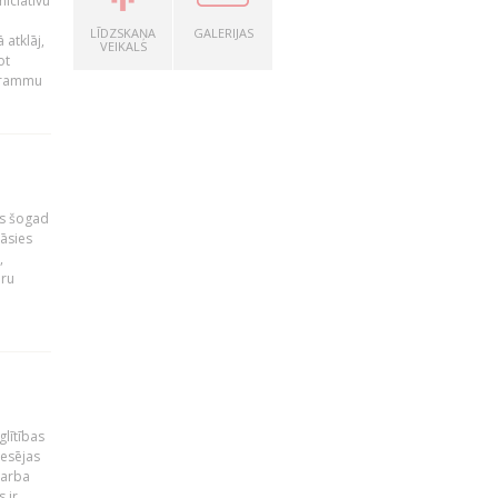
niciatīvu
LĪDZSKAŅA
GALERIJAS
 atklāj,
VEIKALS
ot
ogrammu
as šogad
tāsies
,
nru
glītības
esējas
darba
 ir