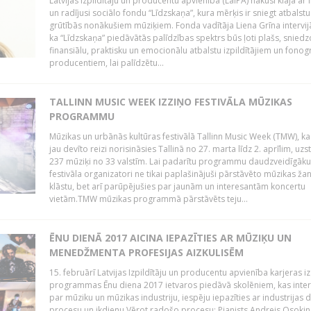
Latvijas Izpildītāju un producentu apvienība (LaIPA) nākusi klajā ar i
un radījusi sociālo fondu “Līdzskaņa”, kura mērķis ir sniegt atbalstu
grūtībās nonākušiem mūziķiem. Fonda vadītāja Liena Grīna intervijā
ka “Līdzskaņa” piedāvātās palīdzības spektrs būs ļoti plašs, sniedz
finansiālu, praktisku un emocionālu atbalstu izpildītājiem un fon
producentiem, lai palīdzētu...
TALLINN MUSIC WEEK IZZIŅO FESTIVĀLA MŪZIKAS
PROGRAMMU
Mūzikas un urbānās kultūras festivālā Tallinn Music Week (TMW), k
jau devīto reizi norisināsies Tallinā no 27. marta līdz 2. aprīlim, uzs
237 mūziķi no 33 valstīm. Lai padarītu programmu daudzveidīgāku
festivāla organizatori ne tikai paplašinājuši pārstāvēto mūzikas ža
klāstu, bet arī parūpējušies par jaunām un interesantām koncertu
vietām.TMW mūzikas programmā pārstāvēts teju...
ĒNU DIENĀ 2017 AICINA IEPAZĪTIES AR MŪZIĶU UN
MENEDŽMENTA PROFESIJAS AIZKULISĒM
15. februārī Latvijas Izpildītāju un producentu apvienība karjeras iz
programmas Ēnu diena 2017 ietvaros piedāvā skolēniem, kas inter
par mūziku un mūzikas industriju, iespēju iepazīties ar industrijas 
procesu un ikdienu.Vērot radošo procesu: Pianists Andrejs Osokins