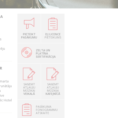
TA
PIETEIKT
DJ LICENCE
PASĀKUMU
PIETEIKUMS
s
pēju
ZELTA UN
PLATĪNA
SERTIFIKĀCIJA
R
 marta
SAŅEMT
SAŅEMT
runātāju
ATĻAUJU
ATĻAUJU
u
MŪZIKAI
MŪZIKAI
VEIKALĀ
KAFEJNĪCĀ
ive
dic Hotel
PASĀKUMA
FONOGRAMMU
ATSKAITE