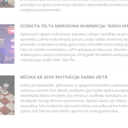
piedalījies un guvis nominācijas dažādos starptautiskos konkursos,
uzstājies pasaulslavenās...
IZZIŅOTA ZELTA MIKROFONA NOMINĀCIJA "RADIO HI
Apkopojot Latvijas radiostaciju atskaites, Latvijas Izpildītāju un p
apvienība (LaIPA) noskaidrojusi piecas Latvijā radītās dziesmas, ka
pretendē uz Mūzikas ierakstu gada balvu Zelta Mikrofons kategori
Hits.Lai noteiktu nominantus, LaIPA apkopojusi datus par dziesmu
atskaņojumu Latvijas radiostacijās 2016.gadā. Rezultātus veidojuš
radiostacijas: Radio SWH, Star FM,...
MŪZIKA KĀ SEVIS MOTIVĀCIJA DARBA VIETĀ
Darba produktivitāte, plānošana un spēja koncentrēties uzdevum
veikšanai vienmēr būs aktuāls jautājums gan fiziska darba veicējie
intelektuālā darba veicējiem, kas vērsts uz analītisku domāšanu un
stratēģiski svarīgu lēmumu pieņemšanu. Ilgstošs darbs pie datora
nogurdina, fona trokšņi birojā novērš mūsu uzmanību un koncent
spējas zūd, bet veicamo darbu apjoms un noslogojums tikai...