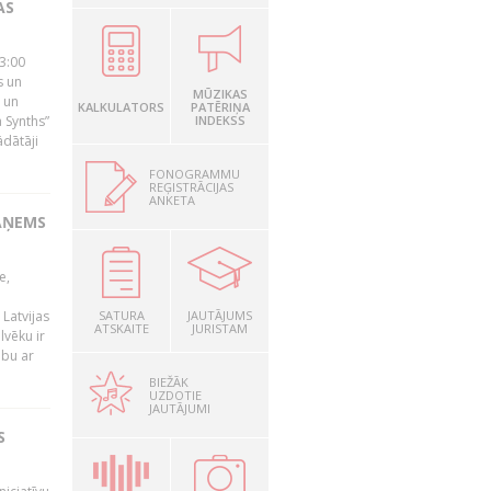
AS
23:00
s un
MŪZIKAS
 un
KALKULATORS
PATĒRIŅA
 Synths”
INDEKSS
ādātāji
FONOGRAMMU
REĢISTRĀCIJAS
ANKETA
AŅEMS
e,
Latvijas
SATURA
JAUTĀJUMS
ATSKAITE
JURISTAM
lvēku ir
ibu ar
BIEŽĀK
UZDOTIE
JAUTĀJUMI
S