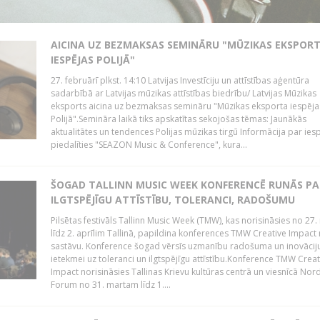
AICINA UZ BEZMAKSAS SEMINĀRU "MŪZIKAS EKSPOR
IESPĒJAS POLIJĀ"
27. februārī plkst. 14:10 Latvijas Investīciju un attīstības aģentūra
sadarbībā ar Latvijas mūzikas attīstības biedrību/ Latvijas Mūzikas
eksports aicina uz bezmaksas semināru "Mūzikas eksporta iespēja
Polijā".Semināra laikā tiks apskatītas sekojošas tēmas: Jaunākās
aktualitātes un tendences Polijas mūzikas tirgū Informācija par ies
piedalīties "SEAZON Music & Conference", kura...
ŠOGAD TALLINN MUSIC WEEK KONFERENCĒ RUNĀS PA
ILGTSPĒJĪGU ATTĪSTĪBU, TOLERANCI, RADOŠUMU
Pilsētas festivāls Tallinn Music Week (TMW), kas norisināsies no 27.
līdz 2. aprīlim Tallinā, papildina konferences TMW Creative Impact 
sastāvu. Konference šogad vērsīs uzmanību radošuma un inovācij
ietekmei uz toleranci un ilgtspējīgu attīstību.Konference TMW Creat
Impact norisināsies Tallinas Krievu kultūras centrā un viesnīcā Nor
Forum no 31. martam līdz 1....