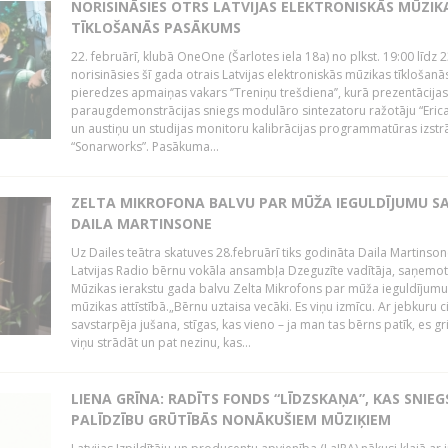
NORISINĀSIES OTRS LATVIJAS ELEKTRONISKĀS MŪZIK
TĪKLOŠANĀS PASĀKUMS
22. februārī, klubā OneOne (Šarlotes iela 18a) no plkst. 19:00 līdz 
norisināsies šī gada otrais Latvijas elektroniskās mūzikas tīklošanā
pieredzes apmaiņas vakars ‘’Treniņu trešdiena’’, kurā prezentācijas
paraugdemonstrācijas sniegs modulāro sintezatoru ražotāju “Erica
un austiņu un studijas monitoru kalibrācijas programmatūras izstr
“Sonarworks”. Pasākuma...
ZELTA MIKROFONA BALVU PAR MŪŽA IEGULDĪJUMU S
DAILA MARTINSONE
Uz Dailes teātra skatuves 28.februārī tiks godināta Daila Martinson
Latvijas Radio bērnu vokāla ansambļa Dzeguzīte vadītāja, saņemot
Mūzikas ierakstu gada balvu Zelta Mikrofons par mūža ieguldījumu 
mūzikas attīstībā.„Bērnu uztaisa vecāki. Es viņu izmīcu. Ar jebkuru ci
savstarpēja jušana, stīgas, kas vieno – ja man tas bērns patīk, es gr
viņu strādāt un pat nezinu, kas...
LIENA GRĪNA: RADĪTS FONDS “LĪDZSKAŅA”, KAS SNIEG
PALĪDZĪBU GRŪTĪBĀS NONĀKUŠIEM MŪZIĶIEM