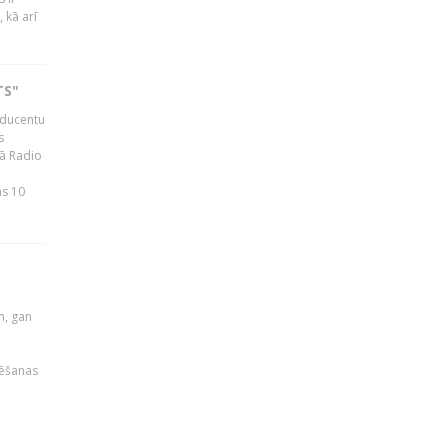
 kā arī
TS"
roducentu
s
jā Radio
as 10
u
m, gan
rēšanas