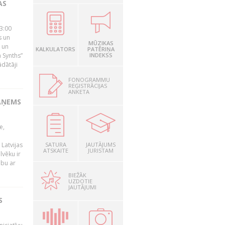
AS
23:00
s un
MŪZIKAS
 un
KALKULATORS
PATĒRIŅA
 Synths”
INDEKSS
ādātāji
FONOGRAMMU
REĢISTRĀCIJAS
ANKETA
AŅEMS
e,
Latvijas
SATURA
JAUTĀJUMS
ATSKAITE
JURISTAM
lvēku ir
ibu ar
BIEŽĀK
UZDOTIE
JAUTĀJUMI
S