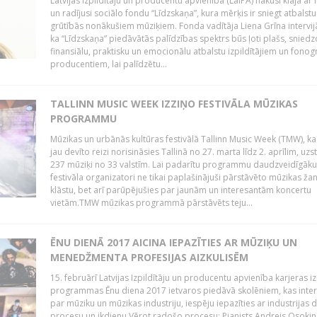
Latvijas Izpildītāju un producentu apvienība (LaIPA) nākusi klajā ar i
un radījusi sociālo fondu “Līdzskaņa”, kura mērķis ir sniegt atbalstu
grūtībās nonākušiem mūziķiem. Fonda vadītāja Liena Grīna intervijā
ka “Līdzskaņa” piedāvātās palīdzības spektrs būs ļoti plašs, sniedz
finansiālu, praktisku un emocionālu atbalstu izpildītājiem un fon
producentiem, lai palīdzētu...
TALLINN MUSIC WEEK IZZIŅO FESTIVĀLA MŪZIKAS
PROGRAMMU
Mūzikas un urbānās kultūras festivālā Tallinn Music Week (TMW), k
jau devīto reizi norisināsies Tallinā no 27. marta līdz 2. aprīlim, uzs
237 mūziķi no 33 valstīm. Lai padarītu programmu daudzveidīgāku
festivāla organizatori ne tikai paplašinājuši pārstāvēto mūzikas ža
klāstu, bet arī parūpējušies par jaunām un interesantām koncertu
vietām.TMW mūzikas programmā pārstāvēts teju...
ĒNU DIENĀ 2017 AICINA IEPAZĪTIES AR MŪZIĶU UN
MENEDŽMENTA PROFESIJAS AIZKULISĒM
15. februārī Latvijas Izpildītāju un producentu apvienība karjeras iz
programmas Ēnu diena 2017 ietvaros piedāvā skolēniem, kas inter
par mūziku un mūzikas industriju, iespēju iepazīties ar industrijas 
procesu un ikdienu.Vērot radošo procesu: Pianists Andrejs Osokins