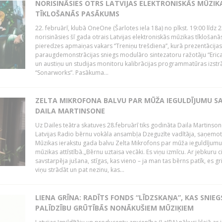
NORISINĀSIES OTRS LATVIJAS ELEKTRONISKĀS MŪZIK
TĪKLOŠANĀS PASĀKUMS
22. februārī, klubā OneOne (Šarlotes iela 18a) no plkst. 19:00 līdz 
norisināsies šī gada otrais Latvijas elektroniskās mūzikas tīklošanā
pieredzes apmaiņas vakars ‘’Treniņu trešdiena’’, kurā prezentācijas
paraugdemonstrācijas sniegs modulāro sintezatoru ražotāju “Erica
un austiņu un studijas monitoru kalibrācijas programmatūras izstr
“Sonarworks”. Pasākuma...
ZELTA MIKROFONA BALVU PAR MŪŽA IEGULDĪJUMU S
DAILA MARTINSONE
Uz Dailes teātra skatuves 28.februārī tiks godināta Daila Martinson
Latvijas Radio bērnu vokāla ansambļa Dzeguzīte vadītāja, saņemot
Mūzikas ierakstu gada balvu Zelta Mikrofons par mūža ieguldījumu 
mūzikas attīstībā.„Bērnu uztaisa vecāki. Es viņu izmīcu. Ar jebkuru ci
savstarpēja jušana, stīgas, kas vieno – ja man tas bērns patīk, es gr
viņu strādāt un pat nezinu, kas...
LIENA GRĪNA: RADĪTS FONDS “LĪDZSKAŅA”, KAS SNIEG
PALĪDZĪBU GRŪTĪBĀS NONĀKUŠIEM MŪZIĶIEM