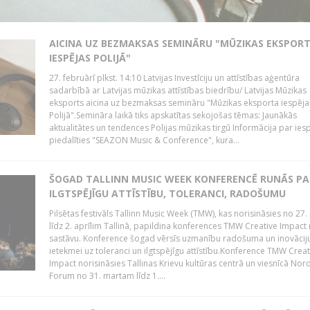
AICINA UZ BEZMAKSAS SEMINĀRU "MŪZIKAS EKSPOR
IESPĒJAS POLIJĀ"
27. februārī plkst. 14:10 Latvijas Investīciju un attīstības aģentūra
sadarbībā ar Latvijas mūzikas attīstības biedrību/ Latvijas Mūzikas
eksports aicina uz bezmaksas semināru "Mūzikas eksporta iespēja
Polijā".Semināra laikā tiks apskatītas sekojošas tēmas: Jaunākās
aktualitātes un tendences Polijas mūzikas tirgū Informācija par ies
piedalīties "SEAZON Music & Conference", kura...
ŠOGAD TALLINN MUSIC WEEK KONFERENCĒ RUNĀS PA
ILGTSPĒJĪGU ATTĪSTĪBU, TOLERANCI, RADOŠUMU
Pilsētas festivāls Tallinn Music Week (TMW), kas norisināsies no 27.
līdz 2. aprīlim Tallinā, papildina konferences TMW Creative Impact 
sastāvu. Konference šogad vērsīs uzmanību radošuma un inovācij
ietekmei uz toleranci un ilgtspējīgu attīstību.Konference TMW Creat
Impact norisināsies Tallinas Krievu kultūras centrā un viesnīcā Nor
Forum no 31. martam līdz 1....