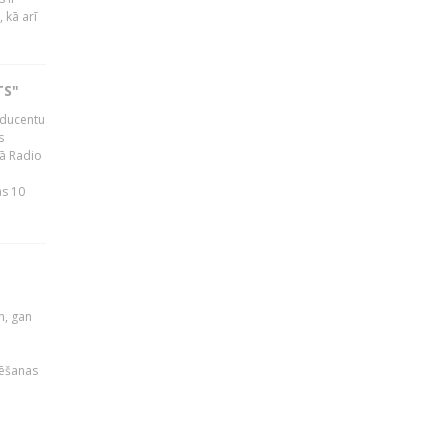
 kā arī
TS"
roducentu
s
jā Radio
as 10
u
m, gan
rēšanas