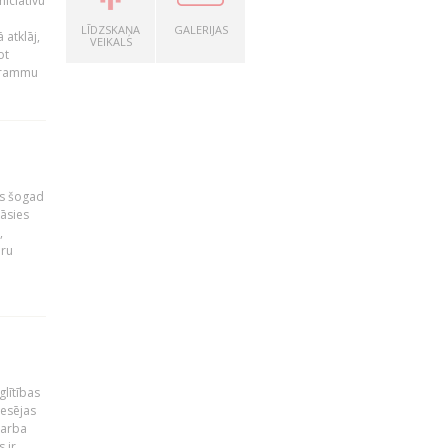
niciatīvu
LĪDZSKAŅA
GALERIJAS
 atklāj,
VEIKALS
ot
ogrammu
as šogad
tāsies
,
nru
glītības
esējas
darba
 ir