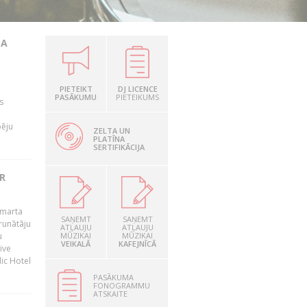
TA
PIETEIKT
DJ LICENCE
PASĀKUMU
PIETEIKUMS
s
pēju
ZELTA UN
PLATĪNA
SERTIFIKĀCIJA
R
 marta
SAŅEMT
SAŅEMT
runātāju
ATĻAUJU
ATĻAUJU
u
MŪZIKAI
MŪZIKAI
VEIKALĀ
KAFEJNĪCĀ
ive
dic Hotel
PASĀKUMA
FONOGRAMMU
ATSKAITE