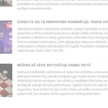
piedalījies un guvis nominācijas dažādos starptautiskos konkursos,
uzstājies pasaulslavenās...
IZZIŅOTA ZELTA MIKROFONA NOMINĀCIJA "RADIO HI
Apkopojot Latvijas radiostaciju atskaites, Latvijas Izpildītāju un p
apvienība (LaIPA) noskaidrojusi piecas Latvijā radītās dziesmas, ka
pretendē uz Mūzikas ierakstu gada balvu Zelta Mikrofons kategori
Hits.Lai noteiktu nominantus, LaIPA apkopojusi datus par dziesmu
atskaņojumu Latvijas radiostacijās 2016.gadā. Rezultātus veidojuš
radiostacijas: Radio SWH, Star FM,...
MŪZIKA KĀ SEVIS MOTIVĀCIJA DARBA VIETĀ
Darba produktivitāte, plānošana un spēja koncentrēties uzdevum
veikšanai vienmēr būs aktuāls jautājums gan fiziska darba veicējie
intelektuālā darba veicējiem, kas vērsts uz analītisku domāšanu un
stratēģiski svarīgu lēmumu pieņemšanu. Ilgstošs darbs pie datora
nogurdina, fona trokšņi birojā novērš mūsu uzmanību un koncent
spējas zūd, bet veicamo darbu apjoms un noslogojums tikai...