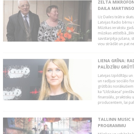
ZELTA MIKROFON
DAILA MARTINS
Uz Dailes teātra skat
Latvijas Radio bērnu
Mūzikas ierakstu gad
mūzikas attīstībā.„Bēr
savstarpēja jušana, st
viņu strādāt un pat ne
LIENA GRĪNA: RA
PALĪDZĪBU GRŪT
Latvijas Izpildītāju u
un radījusi sociālo fo
grūtībās nonākušiem m
ka “Līdzskaņa” piedāv
finansiālu, praktisku
producentiem, lai palī
TALLINN MUSIC 
PROGRAMMU