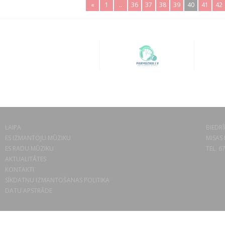
«
1
..
36
37
38
39
40
41
42
LAIPA
BIEDRĪ
ES IZMANTOJU MŪZIKU
MISAS 
ES RADU MŪZIKU
TEL. 6
AKTUALITĀTES
KONTAKTI
SĪKDATŅU IZMANTOŠANAS POLITIKA
DATU APSTRĀDE