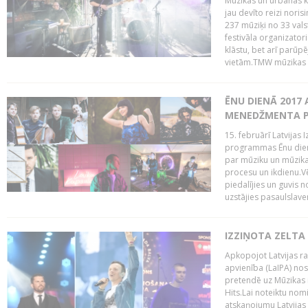
Mūzikas un urbānās ku
jau devīto reizi norisi
237 mūziķi no 33 val
festivāla organizator
klāstu, bet arī parūp
vietām.TMW mūzikas 
ĒNU DIENĀ 2017 
MENEDŽMENTA PR
15. februārī Latvijas 
programmas Ēnu diena
par mūziku un mūzikas
procesu un ikdienu.V
piedalījies un guvis 
uzstājies pasaulslaven
IZZIŅOTA ZELTA
Apkopojot Latvijas rad
apvienība (LaIPA) nos
pretendē uz Mūzikas 
Hits.Lai noteiktu no
atskaņojumu Latvijas 