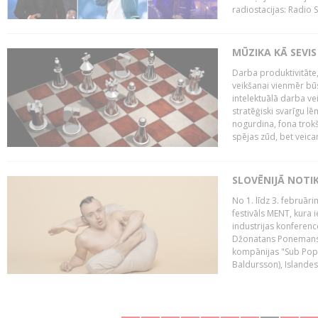
radiostacijas: Radio S
MŪZIKA KĀ SEVIS
Darba produktivitāte
veikšanai vienmēr būs
intelektuālā darba ve
stratēģiski svarīgu 
nogurdina, fona trok
spējas zūd, bet veic
SLOVĒNIJĀ NOTI
No 1. līdz 3. februār
festivāls MENT, kura i
industrijas konferenc
Džonatans Ponemans (
kompānijas "Sub Pop 
Baldursson), Islandes