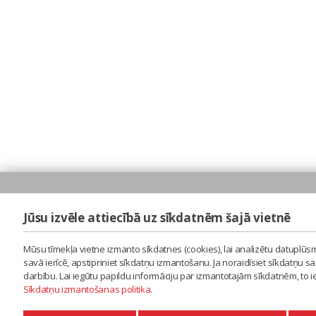
Jūsu izvēle attiecībā uz sīkdatnēm šajā vietnē
Mūsu tīmekļa vietne izmanto sīkdatnes (cookies), lai analizētu datuplūsm
savā ierīcē, apstipriniet sīkdatņu izmantošanu. Ja noraidīsiet sīkdatņu 
darbību. Lai iegūtu papildu informāciju par izmantotajām sīkdatnēm, to 
Sīkdatņu izmantošanas politika
.