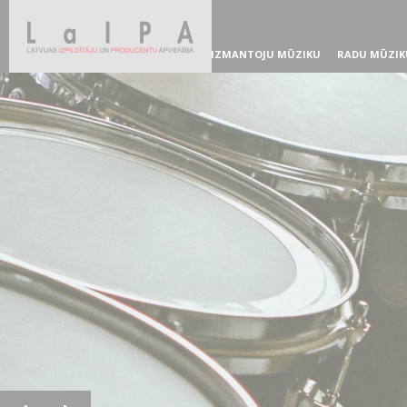
IZMANTOJU MŪZIKU
RADU MŪZIK