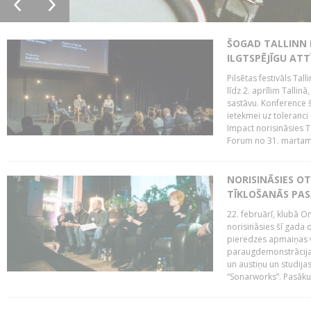
ŠOGAD TALLINN 
ILGTSPĒJĪGU AT
Pilsētas festivāls Ta
līdz 2. aprīlim Talli
sastāvu. Konference 
ietekmei uz toleranci
Impact norisināsies T
Forum no 31. martam l
NORISINĀSIES O
TĪKLOŠANĀS PA
22. februārī, klubā On
norisināsies šī gada o
pieredzes apmaiņas va
paraugdemonstrācijas
un austiņu un studija
“Sonarworks”. Pasāku