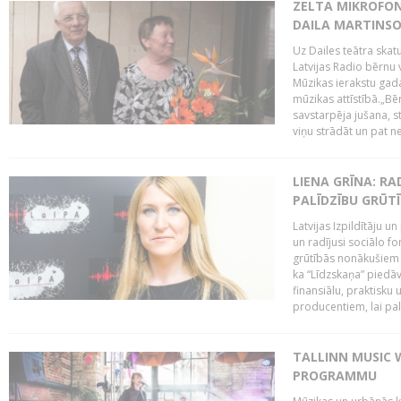
ZELTA MIKROFON
DAILA MARTINS
Uz Dailes teātra skat
Latvijas Radio bērnu
Mūzikas ierakstu gad
mūzikas attīstībā.„Bēr
savstarpēja jušana, st
viņu strādāt un pat ne
LIENA GRĪNA: RA
PALĪDZĪBU GRŪT
Latvijas Izpildītāju u
un radījusi sociālo fo
grūtībās nonākušiem m
ka “Līdzskaņa” piedāv
finansiālu, praktisku
producentiem, lai palī
TALLINN MUSIC 
PROGRAMMU