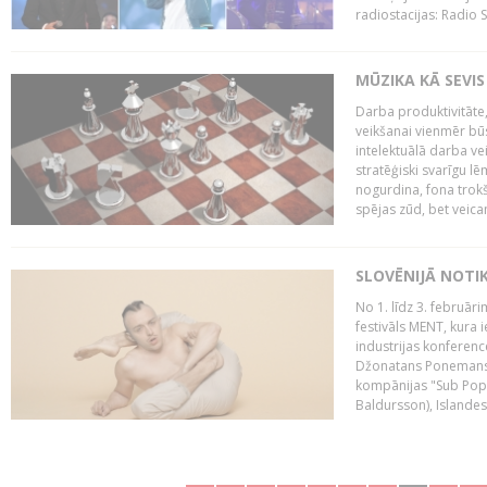
radiostacijas: Radio S
MŪZIKA KĀ SEVIS
Darba produktivitāte
veikšanai vienmēr būs
intelektuālā darba ve
stratēģiski svarīgu 
nogurdina, fona trok
spējas zūd, bet veic
SLOVĒNIJĀ NOTI
No 1. līdz 3. februār
festivāls MENT, kura i
industrijas konferenc
Džonatans Ponemans (
kompānijas "Sub Pop 
Baldursson), Islandes