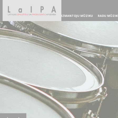
IZMANTOJU MŪZIKU
RADU MŪZIK