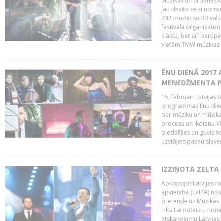
Mūzikas un urbānās ku
jau devīto reizi norisi
237 mūziķi no 33 val
festivāla organizator
klāstu, bet arī parūp
vietām.TMW mūzikas 
ĒNU DIENĀ 2017 
MENEDŽMENTA PR
15. februārī Latvijas 
programmas Ēnu diena
par mūziku un mūzikas
procesu un ikdienu.V
piedalījies un guvis 
uzstājies pasaulslaven
IZZIŅOTA ZELTA
Apkopojot Latvijas rad
apvienība (LaIPA) nos
pretendē uz Mūzikas 
Hits.Lai noteiktu no
atskaņojumu Latvijas 