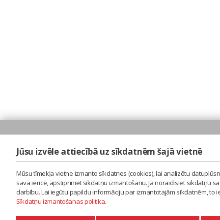
Jūsu izvēle attiecībā uz sīkdatnēm šajā vietnē
Mūsu tīmekļa vietne izmanto sīkdatnes (cookies), lai analizētu datuplūsm
savā ierīcē, apstipriniet sīkdatņu izmantošanu. Ja noraidīsiet sīkdatņu 
darbību. Lai iegūtu papildu informāciju par izmantotajām sīkdatnēm, to 
Sīkdatņu izmantošanas politika
.