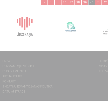
«
1
..
36
37
38
39
40
41
42
LAIPA
BIEDRĪ
ES IZMANTOJU MŪZIKU
MISAS 
ES RADU MŪZIKU
TEL. 6
AKTUALITĀTES
KONTAKTI
SĪKDATŅU IZMANTOŠANAS POLITIKA
DATU APSTRĀDE