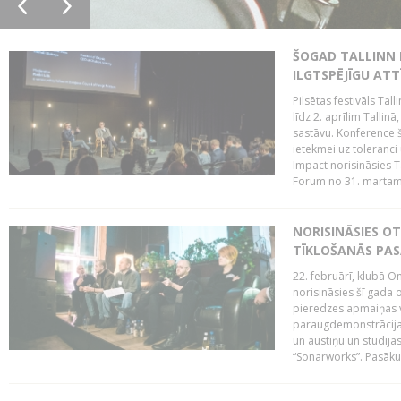
ŠOGAD TALLINN 
ILGTSPĒJĪGU AT
Pilsētas festivāls Ta
līdz 2. aprīlim Talli
sastāvu. Konference 
ietekmei uz toleranci
Impact norisināsies T
Forum no 31. martam l
NORISINĀSIES O
TĪKLOŠANĀS PA
22. februārī, klubā On
norisināsies šī gada o
pieredzes apmaiņas va
paraugdemonstrācijas
un austiņu un studija
“Sonarworks”. Pasāku