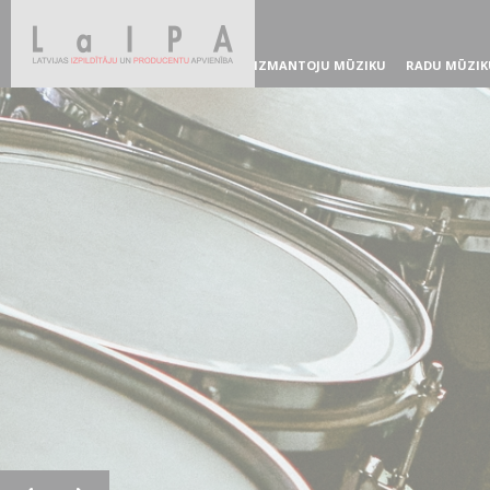
IZMANTOJU MŪZIKU
RADU MŪZIK