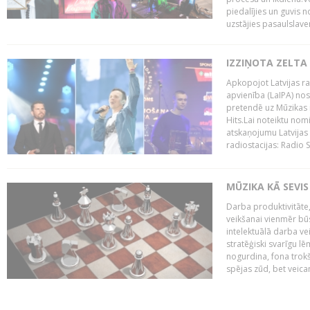
piedalījies un guvis 
uzstājies pasaulslaven
IZZIŅOTA ZELTA
Apkopojot Latvijas rad
apvienība (LaIPA) nos
pretendē uz Mūzikas 
Hits.Lai noteiktu no
atskaņojumu Latvijas 
radiostacijas: Radio S
MŪZIKA KĀ SEVIS
Darba produktivitāte
veikšanai vienmēr būs
intelektuālā darba ve
stratēģiski svarīgu 
nogurdina, fona trok
spējas zūd, bet veic