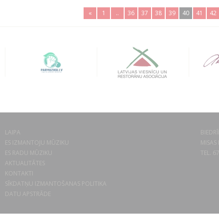
«
1
..
36
37
38
39
40
41
42
LAIPA
BIEDRĪ
ES IZMANTOJU MŪZIKU
MISAS 
ES RADU MŪZIKU
TEL. 6
AKTUALITĀTES
KONTAKTI
SĪKDATŅU IZMANTOŠANAS POLITIKA
DATU APSTRĀDE