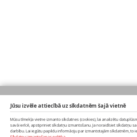
Jūsu izvēle attiecībā uz sīkdatnēm šajā vietnē
Mūsu tīmekļa vietne izmanto sīkdatnes (cookies), lai analizētu datuplūsm
savā ierīcē, apstipriniet sīkdatņu izmantošanu. Ja noraidīsiet sīkdatņu 
darbību. Lai iegūtu papildu informāciju par izmantotajām sīkdatnēm, to 
Sīkdatņu izmantošanas politika
.