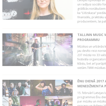
Latvijas Izpildītāju u
un radījusi sociālo fo
grūtībās nonākušiem m
ka “Līdzskaņa” piedāv
finansiālu, praktisku
producentiem, lai palī
TALLINN MUSIC 
PROGRAMMU
Mūzikas un urbānās ku
jau devīto reizi norisi
237 mūziķi no 33 val
festivāla organizator
klāstu, bet arī parūp
vietām.TMW mūzikas 
ĒNU DIENĀ 2017 
MENEDŽMENTA PR
15. februārī Latvijas 
programmas Ēnu diena
par mūziku un mūzikas
procesu un ikdienu.V