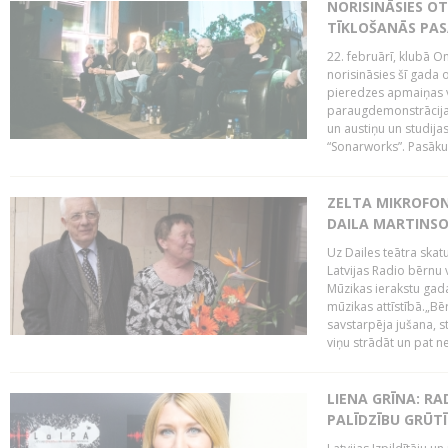
NORISINĀSIES O
TĪKLOŠANĀS PA
22. februārī, klubā On
norisināsies šī gada o
pieredzes apmaiņas va
paraugdemonstrācijas
un austiņu un studija
“Sonarworks”. Pasāku
ZELTA MIKROFON
DAILA MARTINS
Uz Dailes teātra skat
Latvijas Radio bērnu
Mūzikas ierakstu gad
mūzikas attīstībā.„Bēr
savstarpēja jušana, st
viņu strādāt un pat ne
LIENA GRĪNA: RA
PALĪDZĪBU GRŪT