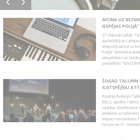
AICINA UZ BEZM
IESPĒJAS POLIJĀ"
27. februārī plkst. 14:
sadarbībā ar Latvijas
eksports aicina uz b
Polijā".Semināra laik
aktualitātes un tende
piedalīties "SEAZON M
ŠOGAD TALLINN 
ILGTSPĒJĪGU AT
Pilsētas festivāls Ta
līdz 2. aprīlim Talli
sastāvu. Konference 
ietekmei uz toleranci
Impact norisināsies T
Forum no 31. martam l