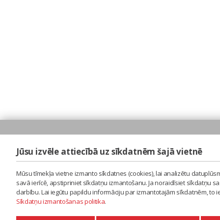
Jūsu izvēle attiecībā uz sīkdatnēm šajā vietnē
Mūsu tīmekļa vietne izmanto sīkdatnes (cookies), lai analizētu datuplūsm
savā ierīcē, apstipriniet sīkdatņu izmantošanu. Ja noraidīsiet sīkdatņu 
darbību. Lai iegūtu papildu informāciju par izmantotajām sīkdatnēm, to 
Sīkdatņu izmantošanas politika
.