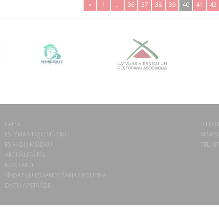
«
1
..
36
37
38
39
40
41
42
LAIPA
BIEDRĪ
ES IZMANTOJU MŪZIKU
MISAS 
ES RADU MŪZIKU
TEL. 6
AKTUALITĀTES
KONTAKTI
SĪKDATŅU IZMANTOŠANAS POLITIKA
DATU APSTRĀDE