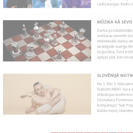
radiostacijas: Radio S
MŪZIKA KĀ SEVIS
Darba produktivitāte
veikšanai vienmēr būs
intelektuālā darba ve
stratēģiski svarīgu 
nogurdina, fona trok
spējas zūd, bet veic
SLOVĒNIJĀ NOTI
No 1. līdz 3. februār
festivāls MENT, kura i
industrijas konferenc
Džonatans Ponemans (
kompānijas "Sub Pop 
Baldursson), Islandes