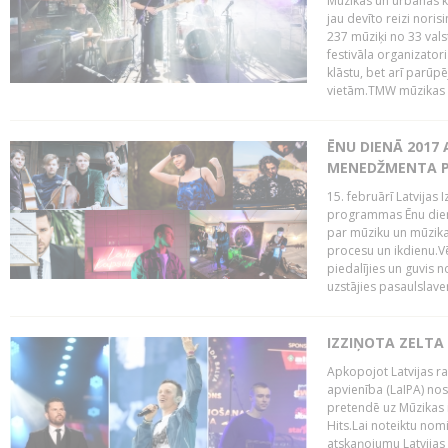
Mūzikas un urbānās ku
jau devīto reizi norisi
237 mūziķi no 33 val
festivāla organizator
klāstu, bet arī parūp
vietām.TMW mūzikas 
ĒNU DIENĀ 2017 
MENEDŽMENTA PR
15. februārī Latvijas 
programmas Ēnu diena
par mūziku un mūzikas
procesu un ikdienu.V
piedalījies un guvis 
uzstājies pasaulslaven
IZZIŅOTA ZELTA
Apkopojot Latvijas rad
apvienība (LaIPA) nos
pretendē uz Mūzikas 
Hits.Lai noteiktu no
atskaņojumu Latvijas 