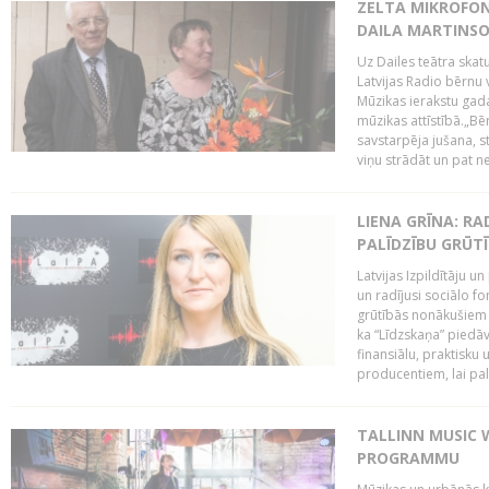
ZELTA MIKROFON
DAILA MARTINS
Uz Dailes teātra skat
Latvijas Radio bērnu
Mūzikas ierakstu gad
mūzikas attīstībā.„Bēr
savstarpēja jušana, st
viņu strādāt un pat ne
LIENA GRĪNA: RA
PALĪDZĪBU GRŪT
Latvijas Izpildītāju u
un radījusi sociālo fo
grūtībās nonākušiem m
ka “Līdzskaņa” piedāv
finansiālu, praktisku
producentiem, lai palī
TALLINN MUSIC 
PROGRAMMU