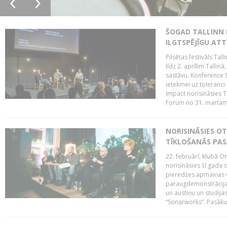
ŠOGAD TALLINN 
ILGTSPĒJĪGU AT
Pilsētas festivāls Ta
līdz 2. aprīlim Talli
sastāvu. Konference 
ietekmei uz toleranci
Impact norisināsies T
Forum no 31. martam l
NORISINĀSIES O
TĪKLOŠANĀS PA
22. februārī, klubā On
norisināsies šī gada o
pieredzes apmaiņas va
paraugdemonstrācijas
un austiņu un studija
“Sonarworks”. Pasāku