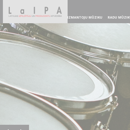
IZMANTOJU MŪZIKU
RADU MŪZIK