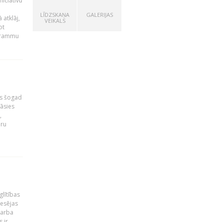
niciatīvu
LĪDZSKAŅA
GALERIJAS
 atklāj,
VEIKALS
ot
ogrammu
as šogad
tāsies
,
nru
glītības
esējas
darba
 ir