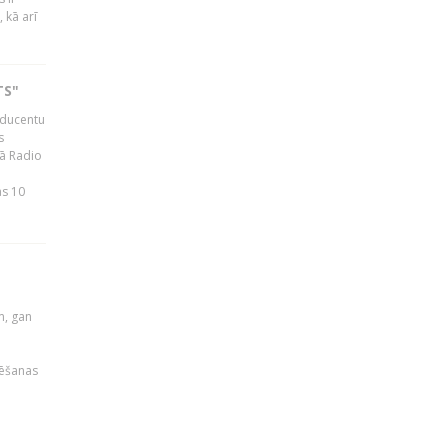
 kā arī
TS"
roducentu
s
jā Radio
as 10
u
m, gan
rēšanas