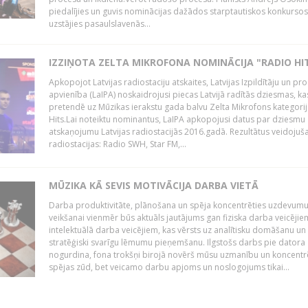
piedalījies un guvis nominācijas dažādos starptautiskos konkursos,
uzstājies pasaulslavenās...
IZZIŅOTA ZELTA MIKROFONA NOMINĀCIJA "RADIO HI
Apkopojot Latvijas radiostaciju atskaites, Latvijas Izpildītāju un p
apvienība (LaIPA) noskaidrojusi piecas Latvijā radītās dziesmas, ka
pretendē uz Mūzikas ierakstu gada balvu Zelta Mikrofons kategori
Hits.Lai noteiktu nominantus, LaIPA apkopojusi datus par dziesmu
atskaņojumu Latvijas radiostacijās 2016.gadā. Rezultātus veidojuš
radiostacijas: Radio SWH, Star FM,...
MŪZIKA KĀ SEVIS MOTIVĀCIJA DARBA VIETĀ
Darba produktivitāte, plānošana un spēja koncentrēties uzdevum
veikšanai vienmēr būs aktuāls jautājums gan fiziska darba veicējie
intelektuālā darba veicējiem, kas vērsts uz analītisku domāšanu un
stratēģiski svarīgu lēmumu pieņemšanu. Ilgstošs darbs pie datora
nogurdina, fona trokšņi birojā novērš mūsu uzmanību un koncent
spējas zūd, bet veicamo darbu apjoms un noslogojums tikai...