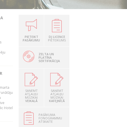
TA
PIETEIKT
DJ LICENCE
PASĀKUMU
PIETEIKUMS
s
pēju
ZELTA UN
PLATĪNA
SERTIFIKĀCIJA
R
 marta
SAŅEMT
SAŅEMT
runātāju
ATĻAUJU
ATĻAUJU
u
MŪZIKAI
MŪZIKAI
VEIKALĀ
KAFEJNĪCĀ
ive
dic Hotel
PASĀKUMA
FONOGRAMMU
ATSKAITE