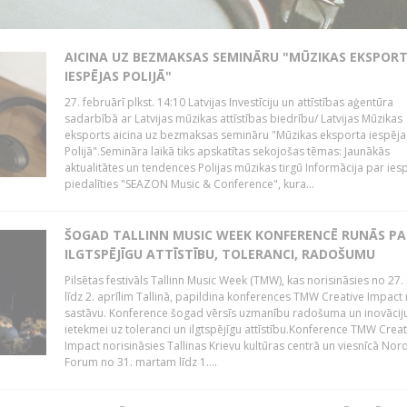
AICINA UZ BEZMAKSAS SEMINĀRU "MŪZIKAS EKSPOR
IESPĒJAS POLIJĀ"
27. februārī plkst. 14:10 Latvijas Investīciju un attīstības aģentūra
sadarbībā ar Latvijas mūzikas attīstības biedrību/ Latvijas Mūzikas
eksports aicina uz bezmaksas semināru "Mūzikas eksporta iespēja
Polijā".Semināra laikā tiks apskatītas sekojošas tēmas: Jaunākās
aktualitātes un tendences Polijas mūzikas tirgū Informācija par ies
piedalīties "SEAZON Music & Conference", kura...
ŠOGAD TALLINN MUSIC WEEK KONFERENCĒ RUNĀS PA
ILGTSPĒJĪGU ATTĪSTĪBU, TOLERANCI, RADOŠUMU
Pilsētas festivāls Tallinn Music Week (TMW), kas norisināsies no 27.
līdz 2. aprīlim Tallinā, papildina konferences TMW Creative Impact 
sastāvu. Konference šogad vērsīs uzmanību radošuma un inovācij
ietekmei uz toleranci un ilgtspējīgu attīstību.Konference TMW Creat
Impact norisināsies Tallinas Krievu kultūras centrā un viesnīcā Nor
Forum no 31. martam līdz 1....