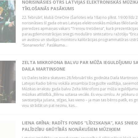
NORISINĀSIES OTRS LATVIJAS ELEKTRONISKĀS MŪZIK
TĪKLOŠANĀS PASĀKUMS
22. februārī, klubā OneOne (Šarlotes iela 18a) no plkst. 19:00 līdz 
norisināsies šī gada otrais Latvijas elektroniskās mūzikas tīklošanā
pieredzes apmaiņas vakars ‘’Treniņu trešdiena’’, kurā prezentācijas
paraugdemonstrācijas sniegs modulāro sintezatoru ražotāju “Erica
un austiņu un studijas monitoru kalibrācijas programmatūras izstr
“Sonarworks”. Pasākuma...
ZELTA MIKROFONA BALVU PAR MŪŽA IEGULDĪJUMU S
DAILA MARTINSONE
Uz Dailes teātra skatuves 28.februārī tiks godināta Daila Martinson
Latvijas Radio bērnu vokāla ansambļa Dzeguzīte vadītāja, saņemot
Mūzikas ierakstu gada balvu Zelta Mikrofons par mūža ieguldījumu 
mūzikas attīstībā.„Bērnu uztaisa vecāki. Es viņu izmīcu. Ar jebkuru ci
savstarpēja jušana, stīgas, kas vieno – ja man tas bērns patīk, es gr
viņu strādāt un pat nezinu, kas...
LIENA GRĪNA: RADĪTS FONDS “LĪDZSKAŅA”, KAS SNIEG
PALĪDZĪBU GRŪTĪBĀS NONĀKUŠIEM MŪZIĶIEM