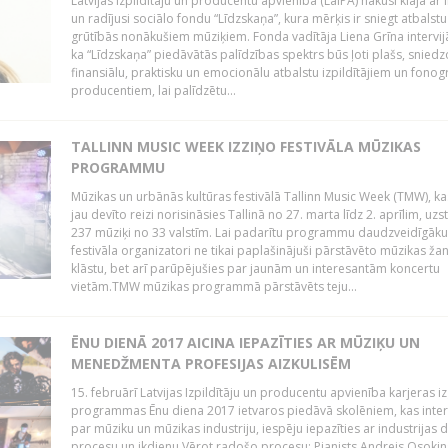
Latvijas Izpildītāju un producentu apvienība (LaIPA) nākusi klajā ar i
un radījusi sociālo fondu “Līdzskaņa”, kura mērķis ir sniegt atbalstu
grūtībās nonākušiem mūziķiem. Fonda vadītāja Liena Grīna intervijā
ka “Līdzskaņa” piedāvātās palīdzības spektrs būs ļoti plašs, sniedz
finansiālu, praktisku un emocionālu atbalstu izpildītājiem un fon
producentiem, lai palīdzētu...
TALLINN MUSIC WEEK IZZIŅO FESTIVĀLA MŪZIKAS
PROGRAMMU
Mūzikas un urbānās kultūras festivālā Tallinn Music Week (TMW), k
jau devīto reizi norisināsies Tallinā no 27. marta līdz 2. aprīlim, uzs
237 mūziķi no 33 valstīm. Lai padarītu programmu daudzveidīgāku
festivāla organizatori ne tikai paplašinājuši pārstāvēto mūzikas ža
klāstu, bet arī parūpējušies par jaunām un interesantām koncertu
vietām.TMW mūzikas programmā pārstāvēts teju...
ĒNU DIENĀ 2017 AICINA IEPAZĪTIES AR MŪZIĶU UN
MENEDŽMENTA PROFESIJAS AIZKULISĒM
15. februārī Latvijas Izpildītāju un producentu apvienība karjeras iz
programmas Ēnu diena 2017 ietvaros piedāvā skolēniem, kas inter
par mūziku un mūzikas industriju, iespēju iepazīties ar industrijas 
procesu un ikdienu.Vērot radošo procesu: Pianists Andrejs Osokins