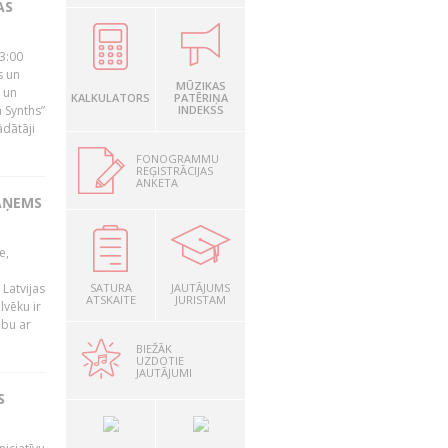
AS
23:00
s un
MŪZIKAS
 un
KALKULATORS
PATĒRIŅA
 Synths”
INDEKSS
ādātāji
FONOGRAMMU
REĢISTRĀCIJAS
ANKETA
AŅEMS
e,
Latvijas
SATURA
JAUTĀJUMS
ATSKAITE
JURISTAM
lvēku ir
ibu ar
BIEŽĀK
UZDOTIE
JAUTĀJUMI
S