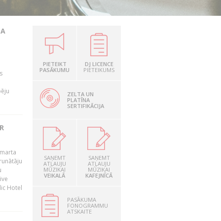
TA
PIETEIKT
DJ LICENCE
PASĀKUMU
PIETEIKUMS
s
pēju
ZELTA UN
PLATĪNA
SERTIFIKĀCIJA
R
 marta
SAŅEMT
SAŅEMT
runātāju
ATĻAUJU
ATĻAUJU
u
MŪZIKAI
MŪZIKAI
VEIKALĀ
KAFEJNĪCĀ
ive
dic Hotel
PASĀKUMA
FONOGRAMMU
ATSKAITE