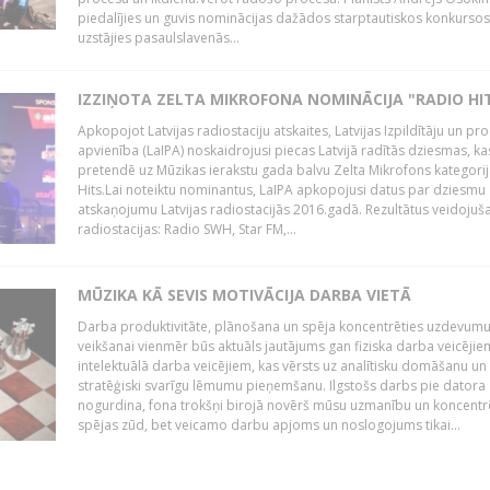
piedalījies un guvis nominācijas dažādos starptautiskos konkursos,
uzstājies pasaulslavenās...
IZZIŅOTA ZELTA MIKROFONA NOMINĀCIJA "RADIO HI
Apkopojot Latvijas radiostaciju atskaites, Latvijas Izpildītāju un p
apvienība (LaIPA) noskaidrojusi piecas Latvijā radītās dziesmas, ka
pretendē uz Mūzikas ierakstu gada balvu Zelta Mikrofons kategori
Hits.Lai noteiktu nominantus, LaIPA apkopojusi datus par dziesmu
atskaņojumu Latvijas radiostacijās 2016.gadā. Rezultātus veidojuš
radiostacijas: Radio SWH, Star FM,...
MŪZIKA KĀ SEVIS MOTIVĀCIJA DARBA VIETĀ
Darba produktivitāte, plānošana un spēja koncentrēties uzdevum
veikšanai vienmēr būs aktuāls jautājums gan fiziska darba veicējie
intelektuālā darba veicējiem, kas vērsts uz analītisku domāšanu un
stratēģiski svarīgu lēmumu pieņemšanu. Ilgstošs darbs pie datora
nogurdina, fona trokšņi birojā novērš mūsu uzmanību un koncent
spējas zūd, bet veicamo darbu apjoms un noslogojums tikai...