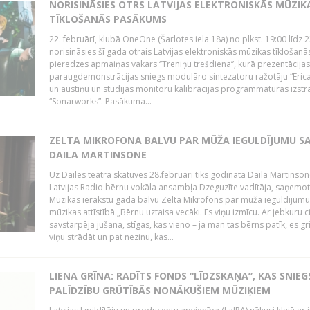
NORISINĀSIES OTRS LATVIJAS ELEKTRONISKĀS MŪZIK
TĪKLOŠANĀS PASĀKUMS
22. februārī, klubā OneOne (Šarlotes iela 18a) no plkst. 19:00 līdz 
norisināsies šī gada otrais Latvijas elektroniskās mūzikas tīklošanā
pieredzes apmaiņas vakars ‘’Treniņu trešdiena’’, kurā prezentācijas
paraugdemonstrācijas sniegs modulāro sintezatoru ražotāju “Erica
un austiņu un studijas monitoru kalibrācijas programmatūras izstr
“Sonarworks”. Pasākuma...
ZELTA MIKROFONA BALVU PAR MŪŽA IEGULDĪJUMU S
DAILA MARTINSONE
Uz Dailes teātra skatuves 28.februārī tiks godināta Daila Martinson
Latvijas Radio bērnu vokāla ansambļa Dzeguzīte vadītāja, saņemot
Mūzikas ierakstu gada balvu Zelta Mikrofons par mūža ieguldījumu 
mūzikas attīstībā.„Bērnu uztaisa vecāki. Es viņu izmīcu. Ar jebkuru ci
savstarpēja jušana, stīgas, kas vieno – ja man tas bērns patīk, es gr
viņu strādāt un pat nezinu, kas...
LIENA GRĪNA: RADĪTS FONDS “LĪDZSKAŅA”, KAS SNIEG
PALĪDZĪBU GRŪTĪBĀS NONĀKUŠIEM MŪZIĶIEM