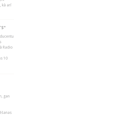
 kā arī
TS"
roducentu
s
jā Radio
as 10
u
m, gan
rēšanas