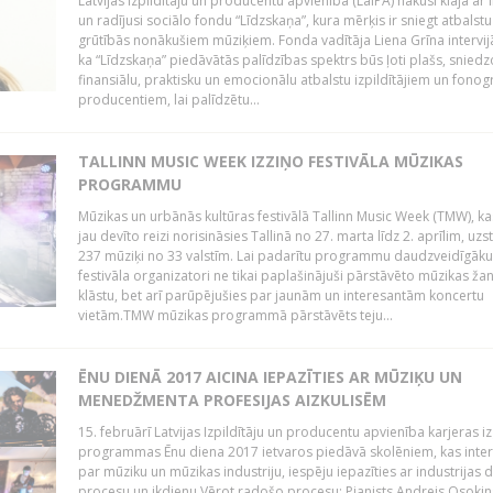
Latvijas Izpildītāju un producentu apvienība (LaIPA) nākusi klajā ar i
un radījusi sociālo fondu “Līdzskaņa”, kura mērķis ir sniegt atbalstu
grūtībās nonākušiem mūziķiem. Fonda vadītāja Liena Grīna intervijā
ka “Līdzskaņa” piedāvātās palīdzības spektrs būs ļoti plašs, sniedz
finansiālu, praktisku un emocionālu atbalstu izpildītājiem un fon
producentiem, lai palīdzētu...
TALLINN MUSIC WEEK IZZIŅO FESTIVĀLA MŪZIKAS
PROGRAMMU
Mūzikas un urbānās kultūras festivālā Tallinn Music Week (TMW), k
jau devīto reizi norisināsies Tallinā no 27. marta līdz 2. aprīlim, uzs
237 mūziķi no 33 valstīm. Lai padarītu programmu daudzveidīgāku
festivāla organizatori ne tikai paplašinājuši pārstāvēto mūzikas ža
klāstu, bet arī parūpējušies par jaunām un interesantām koncertu
vietām.TMW mūzikas programmā pārstāvēts teju...
ĒNU DIENĀ 2017 AICINA IEPAZĪTIES AR MŪZIĶU UN
MENEDŽMENTA PROFESIJAS AIZKULISĒM
15. februārī Latvijas Izpildītāju un producentu apvienība karjeras iz
programmas Ēnu diena 2017 ietvaros piedāvā skolēniem, kas inter
par mūziku un mūzikas industriju, iespēju iepazīties ar industrijas 
procesu un ikdienu.Vērot radošo procesu: Pianists Andrejs Osokins