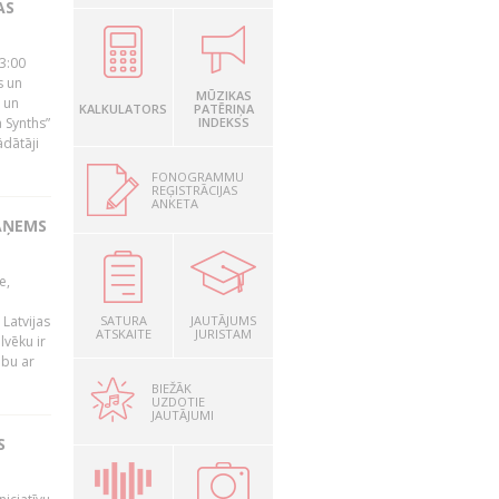
AS
23:00
s un
MŪZIKAS
 un
KALKULATORS
PATĒRIŅA
 Synths”
INDEKSS
ādātāji
FONOGRAMMU
REĢISTRĀCIJAS
ANKETA
AŅEMS
e,
Latvijas
SATURA
JAUTĀJUMS
ATSKAITE
JURISTAM
lvēku ir
ibu ar
BIEŽĀK
UZDOTIE
JAUTĀJUMI
S