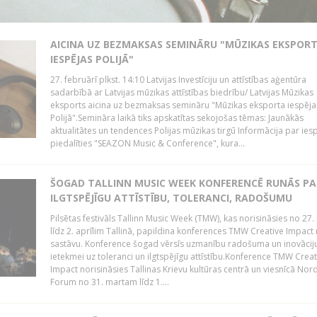
AICINA UZ BEZMAKSAS SEMINĀRU "MŪZIKAS EKSPOR
IESPĒJAS POLIJĀ"
27. februārī plkst. 14:10 Latvijas Investīciju un attīstības aģentūra
sadarbībā ar Latvijas mūzikas attīstības biedrību/ Latvijas Mūzikas
eksports aicina uz bezmaksas semināru "Mūzikas eksporta iespēja
Polijā".Semināra laikā tiks apskatītas sekojošas tēmas: Jaunākās
aktualitātes un tendences Polijas mūzikas tirgū Informācija par ies
piedalīties "SEAZON Music & Conference", kura...
ŠOGAD TALLINN MUSIC WEEK KONFERENCĒ RUNĀS PA
ILGTSPĒJĪGU ATTĪSTĪBU, TOLERANCI, RADOŠUMU
Pilsētas festivāls Tallinn Music Week (TMW), kas norisināsies no 27.
līdz 2. aprīlim Tallinā, papildina konferences TMW Creative Impact 
sastāvu. Konference šogad vērsīs uzmanību radošuma un inovācij
ietekmei uz toleranci un ilgtspējīgu attīstību.Konference TMW Creat
Impact norisināsies Tallinas Krievu kultūras centrā un viesnīcā Nor
Forum no 31. martam līdz 1....