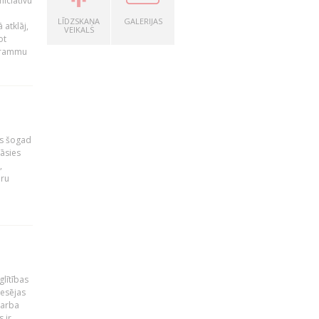
niciatīvu
LĪDZSKAŅA
GALERIJAS
 atklāj,
VEIKALS
ot
ogrammu
as šogad
tāsies
,
nru
glītības
esējas
darba
 ir