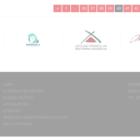
«
1
..
36
37
38
39
40
41
42
LAIPA
BIEDRĪ
ES IZMANTOJU MŪZIKU
MISAS 
ES RADU MŪZIKU
TEL. 6
AKTUALITĀTES
KONTAKTI
SĪKDATŅU IZMANTOŠANAS POLITIKA
DATU APSTRĀDE