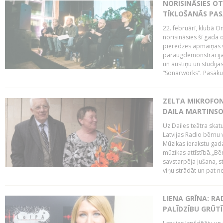
NORISINĀSIES O
TĪKLOŠANĀS PA
22. februārī, klubā On
norisināsies šī gada o
pieredzes apmaiņas va
paraugdemonstrācijas
un austiņu un studija
“Sonarworks”. Pasāku
ZELTA MIKROFON
DAILA MARTINS
Uz Dailes teātra skat
Latvijas Radio bērnu
Mūzikas ierakstu gad
mūzikas attīstībā.„Bēr
savstarpēja jušana, st
viņu strādāt un pat ne
LIENA GRĪNA: RA
PALĪDZĪBU GRŪT