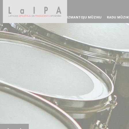
IZMANTOJU MŪZIKU
RADU MŪZIK