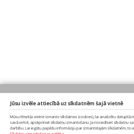
Jūsu izvēle attiecībā uz sīkdatnēm šajā vietnē
Mūsu tīmekļa vietne izmanto sīkdatnes (cookies), lai analizētu datuplūsm
savā ierīcē, apstipriniet sīkdatņu izmantošanu. Ja noraidīsiet sīkdatņu 
darbību. Lai iegūtu papildu informāciju par izmantotajām sīkdatnēm, to 
Sīkdatņu izmantošanas politika
.