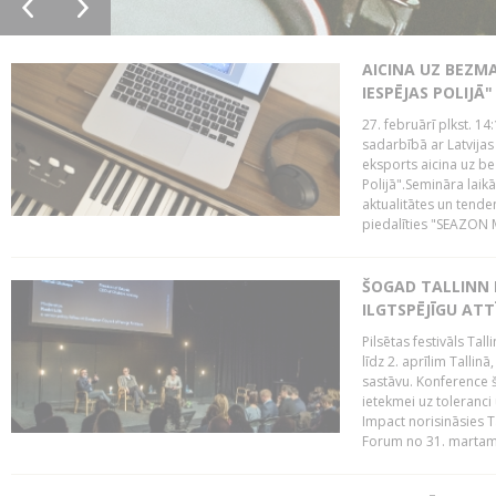
AICINA UZ BEZM
IESPĒJAS POLIJĀ"
27. februārī plkst. 14:
sadarbībā ar Latvijas
eksports aicina uz b
Polijā".Semināra laik
aktualitātes un tende
piedalīties "SEAZON M
ŠOGAD TALLINN 
ILGTSPĒJĪGU AT
Pilsētas festivāls Ta
līdz 2. aprīlim Talli
sastāvu. Konference 
ietekmei uz toleranci
Impact norisināsies T
Forum no 31. martam l