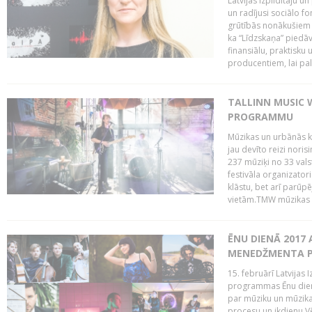
Latvijas Izpildītāju u
un radījusi sociālo fo
grūtībās nonākušiem m
ka “Līdzskaņa” piedāv
finansiālu, praktisku
producentiem, lai palī
TALLINN MUSIC 
PROGRAMMU
Mūzikas un urbānās ku
jau devīto reizi norisi
237 mūziķi no 33 val
festivāla organizator
klāstu, bet arī parūp
vietām.TMW mūzikas 
ĒNU DIENĀ 2017 
MENEDŽMENTA PR
15. februārī Latvijas 
programmas Ēnu diena
par mūziku un mūzikas
procesu un ikdienu.V