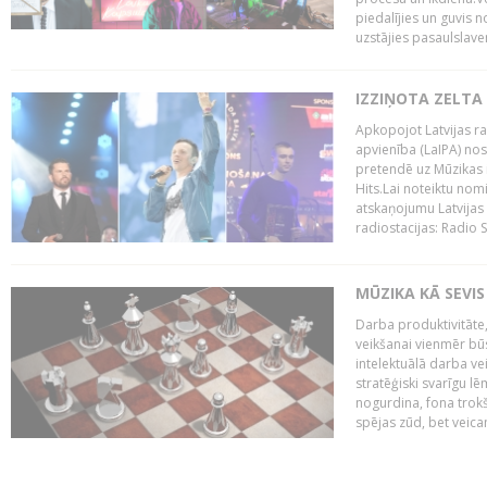
piedalījies un guvis 
uzstājies pasaulslaven
IZZIŅOTA ZELTA
Apkopojot Latvijas rad
apvienība (LaIPA) nos
pretendē uz Mūzikas 
Hits.Lai noteiktu no
atskaņojumu Latvijas 
radiostacijas: Radio S
MŪZIKA KĀ SEVIS
Darba produktivitāte
veikšanai vienmēr būs
intelektuālā darba ve
stratēģiski svarīgu 
nogurdina, fona trok
spējas zūd, bet veic