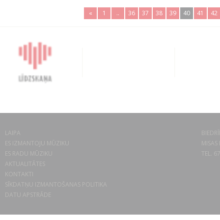
«
1
..
36
37
38
39
40
41
42
LAIPA
BIEDRĪ
ES IZMANTOJU MŪZIKU
MISAS 
ES RADU MŪZIKU
TEL. 6
AKTUALITĀTES
KONTAKTI
SĪKDATŅU IZMANTOŠANAS POLITIKA
DATU APSTRĀDE