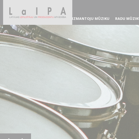
IZMANTOJU MŪZIKU
RADU MŪZIK