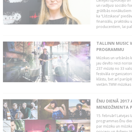
Latvijas Izpildītāju u
un radījusi sociālo fo
grūtībās nonākušiem m
ka “Līdzskaņa” piedāv
finansiālu, praktisku
producentiem, lai palī
TALLINN MUSIC 
PROGRAMMU
Mūzikas un urbānās ku
jau devīto reizi norisi
237 mūziķi no 33 val
festivāla organizator
klāstu, bet arī parūp
vietām.TMW mūzikas 
ĒNU DIENĀ 2017 
MENEDŽMENTA PR
15. februārī Latvijas 
programmas Ēnu diena
par mūziku un mūzikas
procesu un ikdienu.V