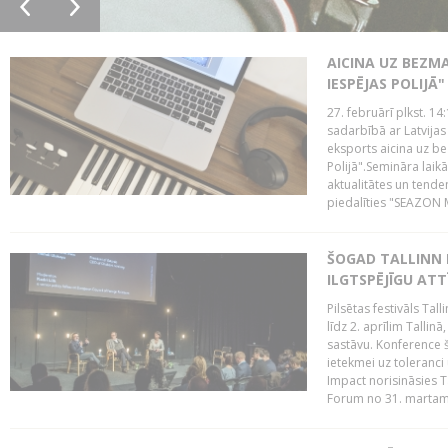
AICINA UZ BEZM
IESPĒJAS POLIJĀ"
27. februārī plkst. 14:
sadarbībā ar Latvijas
eksports aicina uz b
Polijā".Semināra laik
aktualitātes un tende
piedalīties "SEAZON M
ŠOGAD TALLINN 
ILGTSPĒJĪGU AT
Pilsētas festivāls Ta
līdz 2. aprīlim Talli
sastāvu. Konference 
ietekmei uz toleranci
Impact norisināsies T
Forum no 31. martam l