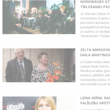
NORISINĀSIES O
TĪKLOŠANĀS PA
22. februārī, klubā On
norisināsies šī gada o
pieredzes apmaiņas va
paraugdemonstrācijas
un austiņu un studija
“Sonarworks”. Pasāku
ZELTA MIKROFON
DAILA MARTINS
Uz Dailes teātra skat
Latvijas Radio bērnu
Mūzikas ierakstu gad
mūzikas attīstībā.„Bēr
savstarpēja jušana, st
viņu strādāt un pat ne
LIENA GRĪNA: RA
PALĪDZĪBU GRŪT