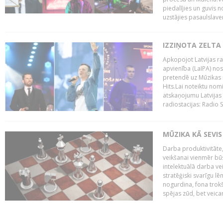
piedalījies un guvis 
uzstājies pasaulslaven
IZZIŅOTA ZELTA
Apkopojot Latvijas rad
apvienība (LaIPA) nos
pretendē uz Mūzikas 
Hits.Lai noteiktu no
atskaņojumu Latvijas 
radiostacijas: Radio S
MŪZIKA KĀ SEVIS
Darba produktivitāte
veikšanai vienmēr būs
intelektuālā darba ve
stratēģiski svarīgu 
nogurdina, fona trok
spējas zūd, bet veic