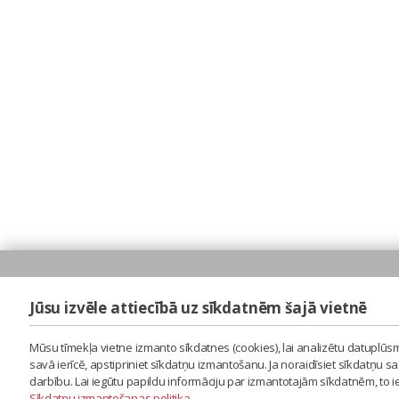
Jūsu izvēle attiecībā uz sīkdatnēm šajā vietnē
Mūsu tīmekļa vietne izmanto sīkdatnes (cookies), lai analizētu datuplūsm
savā ierīcē, apstipriniet sīkdatņu izmantošanu. Ja noraidīsiet sīkdatņu 
darbību. Lai iegūtu papildu informāciju par izmantotajām sīkdatnēm, to 
Sīkdatņu izmantošanas politika
.