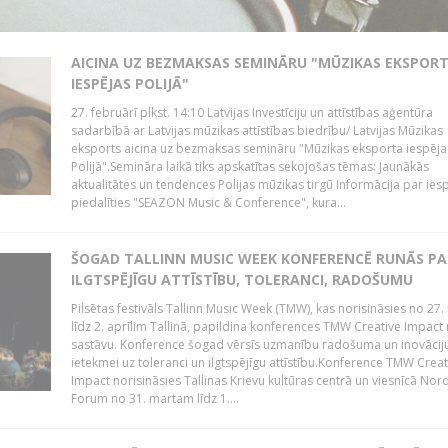
AICINA UZ BEZMAKSAS SEMINĀRU "MŪZIKAS EKSPOR
IESPĒJAS POLIJĀ"
27. februārī plkst. 14:10 Latvijas Investīciju un attīstības aģentūra
sadarbībā ar Latvijas mūzikas attīstības biedrību/ Latvijas Mūzikas
eksports aicina uz bezmaksas semināru "Mūzikas eksporta iespēja
Polijā".Semināra laikā tiks apskatītas sekojošas tēmas: Jaunākās
aktualitātes un tendences Polijas mūzikas tirgū Informācija par ies
piedalīties "SEAZON Music & Conference", kura...
ŠOGAD TALLINN MUSIC WEEK KONFERENCĒ RUNĀS PA
ILGTSPĒJĪGU ATTĪSTĪBU, TOLERANCI, RADOŠUMU
Pilsētas festivāls Tallinn Music Week (TMW), kas norisināsies no 27.
līdz 2. aprīlim Tallinā, papildina konferences TMW Creative Impact 
sastāvu. Konference šogad vērsīs uzmanību radošuma un inovācij
ietekmei uz toleranci un ilgtspējīgu attīstību.Konference TMW Creat
Impact norisināsies Tallinas Krievu kultūras centrā un viesnīcā Nor
Forum no 31. martam līdz 1....