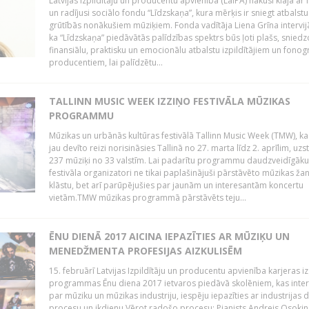
Latvijas Izpildītāju un producentu apvienība (LaIPA) nākusi klajā ar i
un radījusi sociālo fondu “Līdzskaņa”, kura mērķis ir sniegt atbalstu
grūtībās nonākušiem mūziķiem. Fonda vadītāja Liena Grīna intervijā
ka “Līdzskaņa” piedāvātās palīdzības spektrs būs ļoti plašs, sniedz
finansiālu, praktisku un emocionālu atbalstu izpildītājiem un fon
producentiem, lai palīdzētu...
TALLINN MUSIC WEEK IZZIŅO FESTIVĀLA MŪZIKAS
PROGRAMMU
Mūzikas un urbānās kultūras festivālā Tallinn Music Week (TMW), k
jau devīto reizi norisināsies Tallinā no 27. marta līdz 2. aprīlim, uzs
237 mūziķi no 33 valstīm. Lai padarītu programmu daudzveidīgāku
festivāla organizatori ne tikai paplašinājuši pārstāvēto mūzikas ža
klāstu, bet arī parūpējušies par jaunām un interesantām koncertu
vietām.TMW mūzikas programmā pārstāvēts teju...
ĒNU DIENĀ 2017 AICINA IEPAZĪTIES AR MŪZIĶU UN
MENEDŽMENTA PROFESIJAS AIZKULISĒM
15. februārī Latvijas Izpildītāju un producentu apvienība karjeras iz
programmas Ēnu diena 2017 ietvaros piedāvā skolēniem, kas inter
par mūziku un mūzikas industriju, iespēju iepazīties ar industrijas 
procesu un ikdienu.Vērot radošo procesu: Pianists Andrejs Osokins