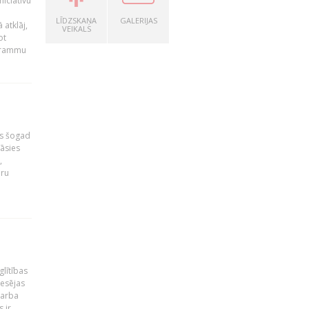
niciatīvu
LĪDZSKAŅA
GALERIJAS
 atklāj,
VEIKALS
ot
ogrammu
as šogad
tāsies
,
nru
glītības
esējas
darba
 ir