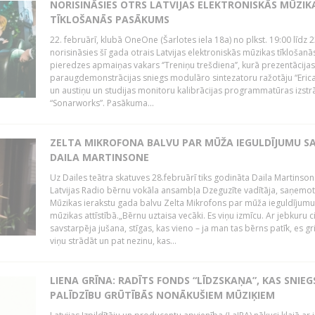
NORISINĀSIES OTRS LATVIJAS ELEKTRONISKĀS MŪZIK
TĪKLOŠANĀS PASĀKUMS
22. februārī, klubā OneOne (Šarlotes iela 18a) no plkst. 19:00 līdz 
norisināsies šī gada otrais Latvijas elektroniskās mūzikas tīklošanā
pieredzes apmaiņas vakars ‘’Treniņu trešdiena’’, kurā prezentācijas
paraugdemonstrācijas sniegs modulāro sintezatoru ražotāju “Erica
un austiņu un studijas monitoru kalibrācijas programmatūras izstr
“Sonarworks”. Pasākuma...
ZELTA MIKROFONA BALVU PAR MŪŽA IEGULDĪJUMU S
DAILA MARTINSONE
Uz Dailes teātra skatuves 28.februārī tiks godināta Daila Martinson
Latvijas Radio bērnu vokāla ansambļa Dzeguzīte vadītāja, saņemot
Mūzikas ierakstu gada balvu Zelta Mikrofons par mūža ieguldījumu 
mūzikas attīstībā.„Bērnu uztaisa vecāki. Es viņu izmīcu. Ar jebkuru ci
savstarpēja jušana, stīgas, kas vieno – ja man tas bērns patīk, es gr
viņu strādāt un pat nezinu, kas...
LIENA GRĪNA: RADĪTS FONDS “LĪDZSKAŅA”, KAS SNIEG
PALĪDZĪBU GRŪTĪBĀS NONĀKUŠIEM MŪZIĶIEM