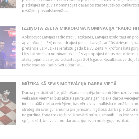
piedalījies un guvis nominācijas dažādos starptautiskos konkursos,
uzstājies pasaulslavenās...
IZZIŅOTA ZELTA MIKROFONA NOMINĀCIJA "RADIO HI
Apkopojot Latvijas radiostaciju atskaites, Latvijas Izpildītāju un p
apvienība (LaIPA) noskaidrojusi piecas Latvijā radītās dziesmas, ka
pretendē uz Mūzikas ierakstu gada balvu Zelta Mikrofons kategori
Hits.Lai noteiktu nominantus, LaIPA apkopojusi datus par dziesmu
atskaņojumu Latvijas radiostacijās 2016.gadā. Rezultātus veidojuš
radiostacijas: Radio SWH, Star FM,...
MŪZIKA KĀ SEVIS MOTIVĀCIJA DARBA VIETĀ
Darba produktivitāte, plānošana un spēja koncentrēties uzdevum
veikšanai vienmēr būs aktuāls jautājums gan fiziska darba veicējie
intelektuālā darba veicējiem, kas vērsts uz analītisku domāšanu un
stratēģiski svarīgu lēmumu pieņemšanu. Ilgstošs darbs pie datora
nogurdina, fona trokšņi birojā novērš mūsu uzmanību un koncent
spējas zūd, bet veicamo darbu apjoms un noslogojums tikai...