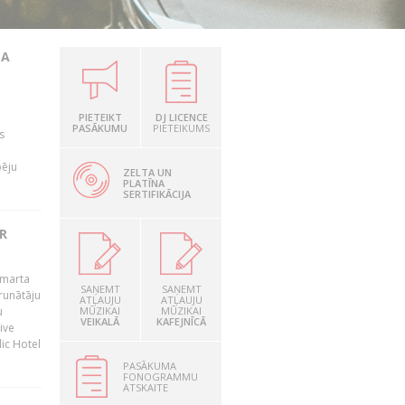
TA
PIETEIKT
DJ LICENCE
PASĀKUMU
PIETEIKUMS
s
pēju
ZELTA UN
PLATĪNA
SERTIFIKĀCIJA
R
 marta
SAŅEMT
SAŅEMT
runātāju
ATĻAUJU
ATĻAUJU
u
MŪZIKAI
MŪZIKAI
VEIKALĀ
KAFEJNĪCĀ
ive
dic Hotel
PASĀKUMA
FONOGRAMMU
ATSKAITE