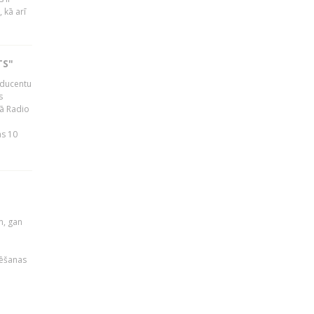
 kā arī
TS"
roducentu
s
jā Radio
as 10
u
m, gan
rēšanas