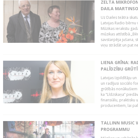
ZELTA MIKROFON
DAILA MARTINS
Uz Dailes teātra skat
Latvijas Radio bērnu
Mūzikas ierakstu gad
mūzikas attīstībā.„Bēr
savstarpēja jušana, st
viņu strādāt un pat ne
LIENA GRĪNA: RA
PALĪDZĪBU GRŪT
Latvijas Izpildītāju u
un radījusi sociālo fo
grūtībās nonākušiem m
ka “Līdzskaņa” piedāv
finansiālu, praktisku
producentiem, lai palī
TALLINN MUSIC 
PROGRAMMU