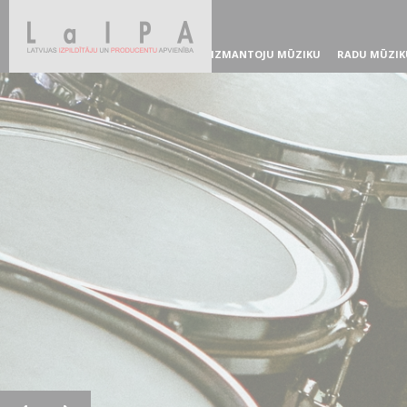
IZMANTOJU MŪZIKU
RADU MŪZIK