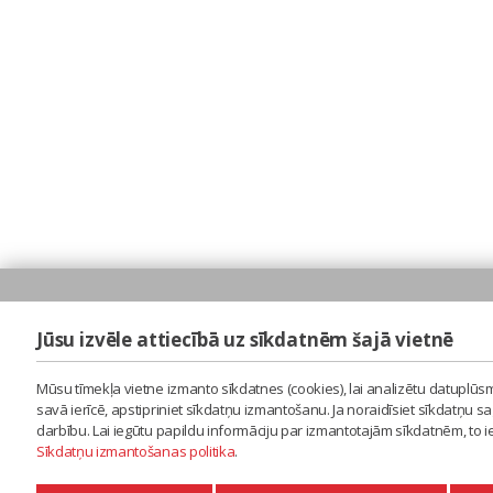
Jūsu izvēle attiecībā uz sīkdatnēm šajā vietnē
Mūsu tīmekļa vietne izmanto sīkdatnes (cookies), lai analizētu datuplūsm
savā ierīcē, apstipriniet sīkdatņu izmantošanu. Ja noraidīsiet sīkdatņu 
darbību. Lai iegūtu papildu informāciju par izmantotajām sīkdatnēm, to 
Sīkdatņu izmantošanas politika
.