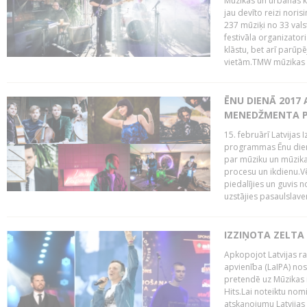
Mūzikas un urbānās ku
jau devīto reizi norisi
237 mūziķi no 33 val
festivāla organizator
klāstu, bet arī parūp
vietām.TMW mūzikas 
ĒNU DIENĀ 2017 
MENEDŽMENTA PR
15. februārī Latvijas 
programmas Ēnu diena
par mūziku un mūzikas
procesu un ikdienu.V
piedalījies un guvis 
uzstājies pasaulslaven
IZZIŅOTA ZELTA
Apkopojot Latvijas rad
apvienība (LaIPA) nos
pretendē uz Mūzikas 
Hits.Lai noteiktu no
atskaņojumu Latvijas 