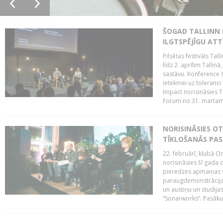
ŠOGAD TALLINN 
ILGTSPĒJĪGU AT
Pilsētas festivāls Ta
līdz 2. aprīlim Talli
sastāvu. Konference 
ietekmei uz toleranci
Impact norisināsies T
Forum no 31. martam l
NORISINĀSIES O
TĪKLOŠANĀS PA
22. februārī, klubā On
norisināsies šī gada o
pieredzes apmaiņas va
paraugdemonstrācijas
un austiņu un studija
“Sonarworks”. Pasāku