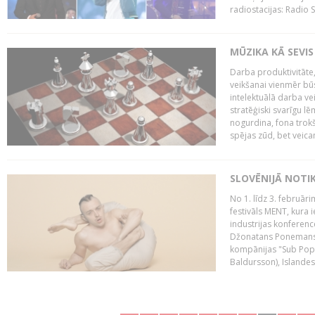
radiostacijas: Radio S
MŪZIKA KĀ SEVIS
Darba produktivitāte
veikšanai vienmēr būs
intelektuālā darba ve
stratēģiski svarīgu 
nogurdina, fona trok
spējas zūd, bet veic
SLOVĒNIJĀ NOTI
No 1. līdz 3. februār
festivāls MENT, kura i
industrijas konferenc
Džonatans Ponemans (
kompānijas "Sub Pop 
Baldursson), Islandes