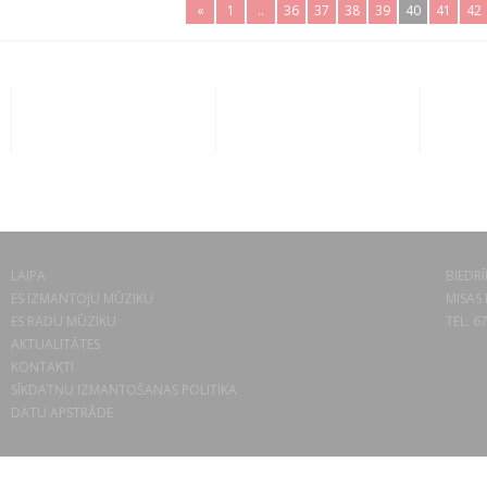
«
1
..
36
37
38
39
40
41
42
LAIPA
BIEDRĪ
ES IZMANTOJU MŪZIKU
MISAS 
ES RADU MŪZIKU
TEL. 6
AKTUALITĀTES
KONTAKTI
SĪKDATŅU IZMANTOŠANAS POLITIKA
DATU APSTRĀDE