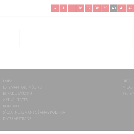
«
1
..
36
37
38
39
40
41
42
LAIPA
BIEDRĪ
ES IZMANTOJU MŪZIKU
MISAS 
ES RADU MŪZIKU
TEL. 6
AKTUALITĀTES
KONTAKTI
SĪKDATŅU IZMANTOŠANAS POLITIKA
DATU APSTRĀDE