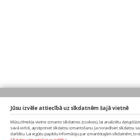
Jūsu izvēle attiecībā uz sīkdatnēm šajā vietnē
Mūsu tīmekļa vietne izmanto sīkdatnes (cookies), lai analizētu datuplūsm
savā ierīcē, apstipriniet sīkdatņu izmantošanu. Ja noraidīsiet sīkdatņu 
darbību. Lai iegūtu papildu informāciju par izmantotajām sīkdatnēm, to 
Sīkdatņu izmantošanas politika
.