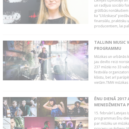
Latvijas Izpildītāju u
un radījusi sociālo fo
grūtībās nonākušiem m
ka “Līdzskaņa” piedāv
finansiālu, praktisku
producentiem, lai palī
TALLINN MUSIC 
PROGRAMMU
Mūzikas un urbānās ku
jau devīto reizi norisi
237 mūziķi no 33 val
festivāla organizator
klāstu, bet arī parūp
vietām.TMW mūzikas 
ĒNU DIENĀ 2017 
MENEDŽMENTA PR
15. februārī Latvijas 
programmas Ēnu diena
par mūziku un mūzikas
procesu un ikdienu.V