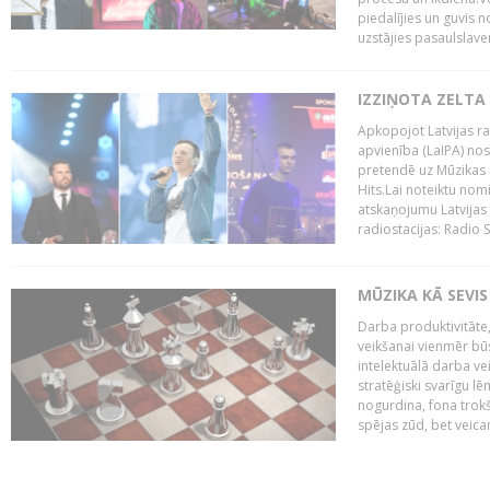
piedalījies un guvis 
uzstājies pasaulslaven
IZZIŅOTA ZELTA
Apkopojot Latvijas rad
apvienība (LaIPA) nos
pretendē uz Mūzikas 
Hits.Lai noteiktu no
atskaņojumu Latvijas 
radiostacijas: Radio S
MŪZIKA KĀ SEVIS
Darba produktivitāte
veikšanai vienmēr būs
intelektuālā darba ve
stratēģiski svarīgu 
nogurdina, fona trok
spējas zūd, bet veic