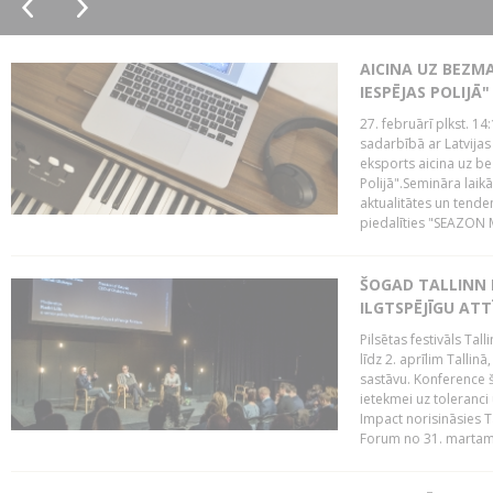
AICINA UZ BEZM
IESPĒJAS POLIJĀ"
27. februārī plkst. 14:
sadarbībā ar Latvijas
eksports aicina uz b
Polijā".Semināra laik
aktualitātes un tende
piedalīties "SEAZON M
ŠOGAD TALLINN 
ILGTSPĒJĪGU AT
Pilsētas festivāls Ta
līdz 2. aprīlim Talli
sastāvu. Konference 
ietekmei uz toleranci
Impact norisināsies T
Forum no 31. martam l