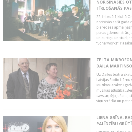
NORISINĀSIES O
TĪKLOŠANĀS PA
22. februārī, klubā On
norisināsies šī gada o
pieredzes apmaiņas va
paraugdemonstrācijas
un austiņu un studija
“Sonarworks”. Pasāku
ZELTA MIKROFON
DAILA MARTINS
Uz Dailes teātra skat
Latvijas Radio bērnu
Mūzikas ierakstu gad
mūzikas attīstībā.„Bēr
savstarpēja jušana, st
viņu strādāt un pat ne
LIENA GRĪNA: RA
PALĪDZĪBU GRŪT