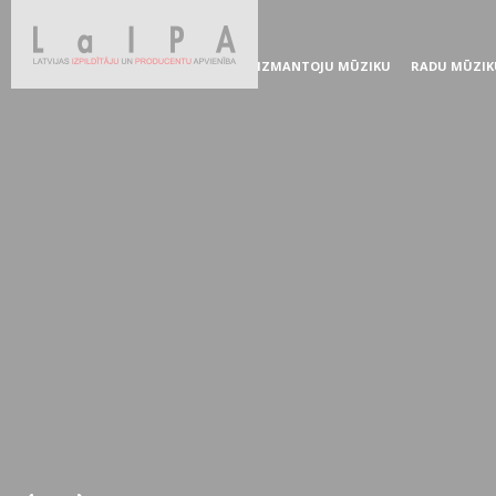
IZMANTOJU MŪZIKU
RADU MŪZIK