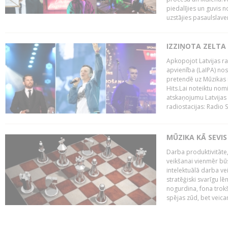
piedalījies un guvis 
uzstājies pasaulslaven
IZZIŅOTA ZELTA
Apkopojot Latvijas rad
apvienība (LaIPA) nos
pretendē uz Mūzikas 
Hits.Lai noteiktu no
atskaņojumu Latvijas 
radiostacijas: Radio S
MŪZIKA KĀ SEVIS
Darba produktivitāte
veikšanai vienmēr būs
intelektuālā darba ve
stratēģiski svarīgu 
nogurdina, fona trok
spējas zūd, bet veic