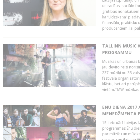
Latvijas Izpildītāju u
un radījusi sociālo fo
grūtībās nonākušiem m
ka “Līdzskaņa” piedāv
finansiālu, praktisku
producentiem, lai palī
TALLINN MUSIC 
PROGRAMMU
Mūzikas un urbānās ku
jau devīto reizi norisi
237 mūziķi no 33 val
festivāla organizator
klāstu, bet arī parūp
vietām.TMW mūzikas 
ĒNU DIENĀ 2017 
MENEDŽMENTA PR
15. februārī Latvijas 
programmas Ēnu diena
par mūziku un mūzikas
procesu un ikdienu.V