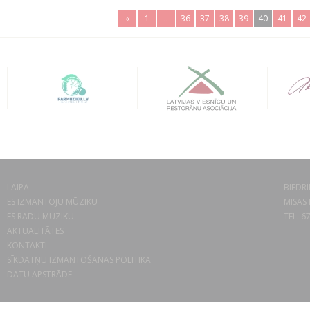
«
1
..
36
37
38
39
40
41
42
LAIPA
BIEDRĪ
ES IZMANTOJU MŪZIKU
MISAS 
ES RADU MŪZIKU
TEL. 6
AKTUALITĀTES
KONTAKTI
SĪKDATŅU IZMANTOŠANAS POLITIKA
DATU APSTRĀDE