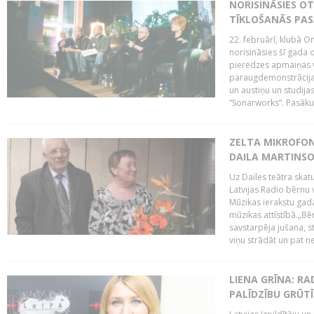
NORISINĀSIES O
TĪKLOŠANĀS PA
22. februārī, klubā On
norisināsies šī gada o
pieredzes apmaiņas va
paraugdemonstrācijas
un austiņu un studija
“Sonarworks”. Pasāku
ZELTA MIKROFON
DAILA MARTINS
Uz Dailes teātra skat
Latvijas Radio bērnu
Mūzikas ierakstu gad
mūzikas attīstībā.„Bēr
savstarpēja jušana, st
viņu strādāt un pat ne
LIENA GRĪNA: RA
PALĪDZĪBU GRŪT