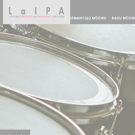
IZMANTOJU MŪZIKU
RADU MŪZIK