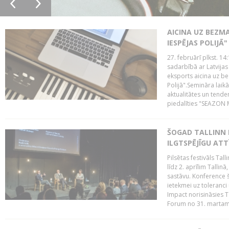
AICINA UZ BEZM
IESPĒJAS POLIJĀ"
27. februārī plkst. 14:
sadarbībā ar Latvijas
eksports aicina uz b
Polijā".Semināra laik
aktualitātes un tende
piedalīties "SEAZON M
ŠOGAD TALLINN 
ILGTSPĒJĪGU AT
Pilsētas festivāls Ta
līdz 2. aprīlim Talli
sastāvu. Konference 
ietekmei uz toleranci
Impact norisināsies T
Forum no 31. martam l