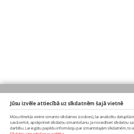
Jūsu izvēle attiecībā uz sīkdatnēm šajā vietnē
Mūsu tīmekļa vietne izmanto sīkdatnes (cookies), lai analizētu datuplūsm
savā ierīcē, apstipriniet sīkdatņu izmantošanu. Ja noraidīsiet sīkdatņu 
darbību. Lai iegūtu papildu informāciju par izmantotajām sīkdatnēm, to 
Sīkdatņu izmantošanas politika
.