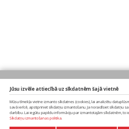
Jūsu izvēle attiecībā uz sīkdatnēm šajā vietnē
Mūsu tīmekļa vietne izmanto sīkdatnes (cookies), lai analizētu datuplūsm
savā ierīcē, apstipriniet sīkdatņu izmantošanu. Ja noraidīsiet sīkdatņu 
darbību. Lai iegūtu papildu informāciju par izmantotajām sīkdatnēm, to 
Sīkdatņu izmantošanas politika
.