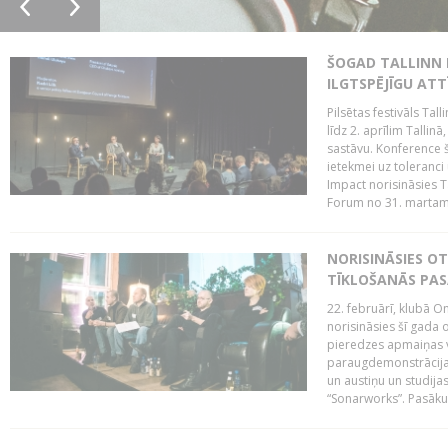
ŠOGAD TALLINN 
ILGTSPĒJĪGU AT
Pilsētas festivāls Ta
līdz 2. aprīlim Talli
sastāvu. Konference 
ietekmei uz toleranci
Impact norisināsies T
Forum no 31. martam l
NORISINĀSIES O
TĪKLOŠANĀS PA
22. februārī, klubā On
norisināsies šī gada o
pieredzes apmaiņas va
paraugdemonstrācijas
un austiņu un studija
“Sonarworks”. Pasāku