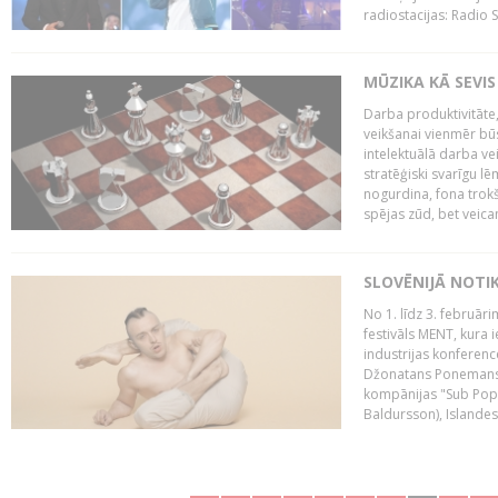
radiostacijas: Radio S
MŪZIKA KĀ SEVIS
Darba produktivitāte
veikšanai vienmēr būs
intelektuālā darba ve
stratēģiski svarīgu 
nogurdina, fona trok
spējas zūd, bet veic
SLOVĒNIJĀ NOTI
No 1. līdz 3. februār
festivāls MENT, kura i
industrijas konferenc
Džonatans Ponemans (
kompānijas "Sub Pop 
Baldursson), Islandes