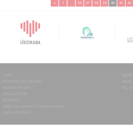
«
1
..
36
37
38
39
40
41
42
LAIPA
BIEDRĪ
ES IZMANTOJU MŪZIKU
MISAS 
ES RADU MŪZIKU
TEL. 6
AKTUALITĀTES
KONTAKTI
SĪKDATŅU IZMANTOŠANAS POLITIKA
DATU APSTRĀDE