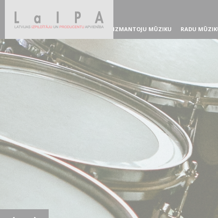
IZMANTOJU MŪZIKU
RADU MŪZIK