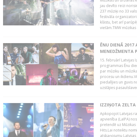
Mūzikas un urbānās ku
jau devīto reizi norisi
237 mūziķi no 33 val
festivāla organizator
klāstu, bet arī parūp
vietām.TMW mūzikas 
ĒNU DIENĀ 2017 
MENEDŽMENTA PR
15. februārī Latvijas 
programmas Ēnu diena
par mūziku un mūzikas
procesu un ikdienu.V
piedalījies un guvis 
uzstājies pasaulslaven
IZZIŅOTA ZELTA
Apkopojot Latvijas rad
apvienība (LaIPA) nos
pretendē uz Mūzikas 
Hits.Lai noteiktu no
atskaņojumu Latvijas 