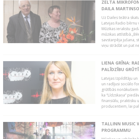
ZELTA MIKROFON
DAILA MARTINS
Uz Dailes teātra skat
Latvijas Radio bērnu
Mūzikas ierakstu gad
mūzikas attīstībā.„Bēr
savstarpēja jušana, st
viņu strādāt un pat ne
LIENA GRĪNA: RA
PALĪDZĪBU GRŪT
Latvijas Izpildītāju u
un radījusi sociālo fo
grūtībās nonākušiem m
ka “Līdzskaņa” piedāv
finansiālu, praktisku
producentiem, lai palī
TALLINN MUSIC 
PROGRAMMU