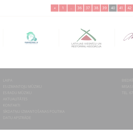
«
1
..
36
37
38
39
40
41
42
LAIPA
BIEDRĪ
ES IZMANTOJU MŪZIKU
MISAS 
ES RADU MŪZIKU
TEL. 6
AKTUALITĀTES
KONTAKTI
SĪKDATŅU IZMANTOŠANAS POLITIKA
DATU APSTRĀDE