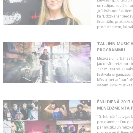
Latvijas Izpildītāju u
un radījusi sociālo fo
grūtībās nonākušiem m
ka “Līdzskaņa” piedāv
finansiālu, praktisku
producentiem, lai palī
TALLINN MUSIC 
PROGRAMMU
Mūzikas un urbānās ku
jau devīto reizi norisi
237 mūziķi no 33 val
festivāla organizator
klāstu, bet arī parūp
vietām.TMW mūzikas 
ĒNU DIENĀ 2017 
MENEDŽMENTA PR
15. februārī Latvijas 
programmas Ēnu diena
par mūziku un mūzikas
procesu un ikdienu.V