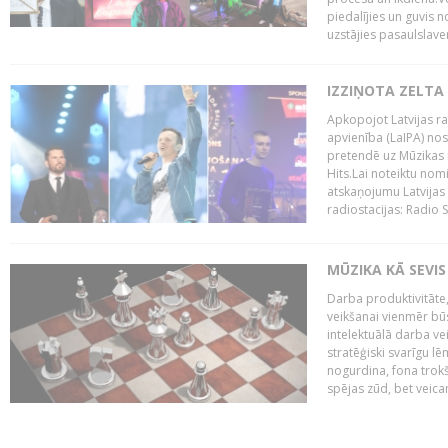
piedalījies un guvis 
uzstājies pasaulslaven
IZZIŅOTA ZELTA
Apkopojot Latvijas rad
apvienība (LaIPA) nos
pretendē uz Mūzikas 
Hits.Lai noteiktu no
atskaņojumu Latvijas 
radiostacijas: Radio S
MŪZIKA KĀ SEVIS
Darba produktivitāte
veikšanai vienmēr būs
intelektuālā darba ve
stratēģiski svarīgu 
nogurdina, fona trok
spējas zūd, bet veic