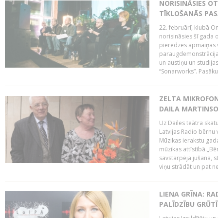
NORISINĀSIES O
TĪKLOŠANĀS PA
22. februārī, klubā On
norisināsies šī gada o
pieredzes apmaiņas va
paraugdemonstrācijas
un austiņu un studija
“Sonarworks”. Pasāku
ZELTA MIKROFON
DAILA MARTINS
Uz Dailes teātra skat
Latvijas Radio bērnu
Mūzikas ierakstu gad
mūzikas attīstībā.„Bēr
savstarpēja jušana, st
viņu strādāt un pat ne
LIENA GRĪNA: RA
PALĪDZĪBU GRŪT