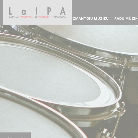
IZMANTOJU MŪZIKU
RADU MŪZIK