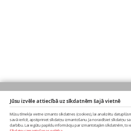
Jūsu izvēle attiecībā uz sīkdatnēm šajā vietnē
Mūsu tīmekļa vietne izmanto sīkdatnes (cookies), lai analizētu datuplūsm
savā ierīcē, apstipriniet sīkdatņu izmantošanu. Ja noraidīsiet sīkdatņu 
darbību. Lai iegūtu papildu informāciju par izmantotajām sīkdatnēm, to 
Sīkdatņu izmantošanas politika
.