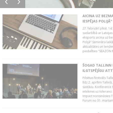
AICINA UZ BEZM
IESPĒJAS POLIJĀ"
27. februārī plkst. 14:
sadarbībā ar Latvijas
eksports aicina uz b
Polijā".Semināra laik
aktualitātes un tende
piedalīties "SEAZON M
ŠOGAD TALLINN 
ILGTSPĒJĪGU AT
Pilsētas festivāls Ta
līdz 2. aprīlim Talli
sastāvu. Konference 
ietekmei uz toleranci
Impact norisināsies T
Forum no 31. martam l