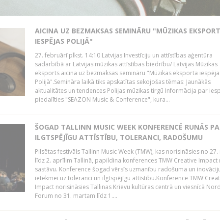
AICINA UZ BEZMAKSAS SEMINĀRU "MŪZIKAS EKSPOR
IESPĒJAS POLIJĀ"
27. februārī plkst. 14:10 Latvijas Investīciju un attīstības aģentūra
sadarbībā ar Latvijas mūzikas attīstības biedrību/ Latvijas Mūzikas
eksports aicina uz bezmaksas semināru "Mūzikas eksporta iespēja
Polijā".Semināra laikā tiks apskatītas sekojošas tēmas: Jaunākās
aktualitātes un tendences Polijas mūzikas tirgū Informācija par ies
piedalīties "SEAZON Music & Conference", kura...
ŠOGAD TALLINN MUSIC WEEK KONFERENCĒ RUNĀS PA
ILGTSPĒJĪGU ATTĪSTĪBU, TOLERANCI, RADOŠUMU
Pilsētas festivāls Tallinn Music Week (TMW), kas norisināsies no 27.
līdz 2. aprīlim Tallinā, papildina konferences TMW Creative Impact 
sastāvu. Konference šogad vērsīs uzmanību radošuma un inovācij
ietekmei uz toleranci un ilgtspējīgu attīstību.Konference TMW Creat
Impact norisināsies Tallinas Krievu kultūras centrā un viesnīcā Nor
Forum no 31. martam līdz 1....