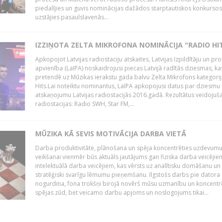
piedalījies un guvis nominācijas dažādos starptautiskos konkursos,
uzstājies pasaulslavenās...
IZZIŅOTA ZELTA MIKROFONA NOMINĀCIJA "RADIO HI
Apkopojot Latvijas radiostaciju atskaites, Latvijas Izpildītāju un p
apvienība (LaIPA) noskaidrojusi piecas Latvijā radītās dziesmas, ka
pretendē uz Mūzikas ierakstu gada balvu Zelta Mikrofons kategori
Hits.Lai noteiktu nominantus, LaIPA apkopojusi datus par dziesmu
atskaņojumu Latvijas radiostacijās 2016.gadā. Rezultātus veidojuš
radiostacijas: Radio SWH, Star FM,...
MŪZIKA KĀ SEVIS MOTIVĀCIJA DARBA VIETĀ
Darba produktivitāte, plānošana un spēja koncentrēties uzdevum
veikšanai vienmēr būs aktuāls jautājums gan fiziska darba veicējie
intelektuālā darba veicējiem, kas vērsts uz analītisku domāšanu un
stratēģiski svarīgu lēmumu pieņemšanu. Ilgstošs darbs pie datora
nogurdina, fona trokšņi birojā novērš mūsu uzmanību un koncent
spējas zūd, bet veicamo darbu apjoms un noslogojums tikai...