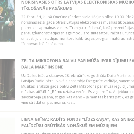
NORISINĀSIES OTRS LATVIJAS ELEKTRONISKĀS MŪZIK
TĪKLOŠANĀS PASĀKUMS
22. februārī, klubā OneOne (Šarlotes iela 18a) no plkst. 19:00 līdz 
norisināsies šī gada otrais Latvijas elektroniskās mūzikas tīklošanā
pieredzes apmaiņas vakars ‘’Treniņu trešdiena’’, kurā prezentācijas
paraugdemonstrācijas sniegs modulāro sintezatoru ražotāju “Erica
un austiņu un studijas monitoru kalibrācijas programmatūras izstr
“Sonarworks”. Pasākuma...
ZELTA MIKROFONA BALVU PAR MŪŽA IEGULDĪJUMU S
DAILA MARTINSONE
Uz Dailes teātra skatuves 28.februārī tiks godināta Daila Martinson
Latvijas Radio bērnu vokāla ansambļa Dzeguzīte vadītāja, saņemot
Mūzikas ierakstu gada balvu Zelta Mikrofons par mūža ieguldījumu 
mūzikas attīstībā.„Bērnu uztaisa vecāki. Es viņu izmīcu. Ar jebkuru ci
savstarpēja jušana, stīgas, kas vieno – ja man tas bērns patīk, es gr
viņu strādāt un pat nezinu, kas...
LIENA GRĪNA: RADĪTS FONDS “LĪDZSKAŅA”, KAS SNIEG
PALĪDZĪBU GRŪTĪBĀS NONĀKUŠIEM MŪZIĶIEM