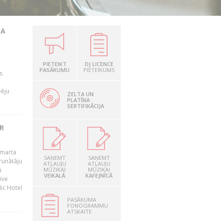
TA
PIETEIKT
DJ LICENCE
PASĀKUMU
PIETEIKUMS
s
pēju
ZELTA UN
PLATĪNA
SERTIFIKĀCIJA
R
 marta
SAŅEMT
SAŅEMT
runātāju
ATĻAUJU
ATĻAUJU
u
MŪZIKAI
MŪZIKAI
VEIKALĀ
KAFEJNĪCĀ
ive
dic Hotel
PASĀKUMA
FONOGRAMMU
ATSKAITE