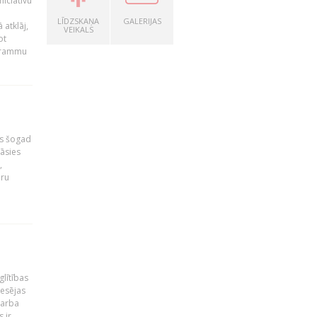
niciatīvu
LĪDZSKAŅA
GALERIJAS
 atklāj,
VEIKALS
ot
ogrammu
as šogad
tāsies
,
nru
glītības
esējas
darba
 ir