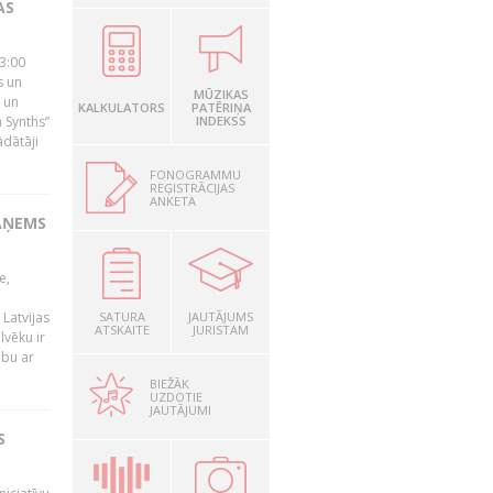
AS
23:00
s un
MŪZIKAS
 un
KALKULATORS
PATĒRIŅA
 Synths”
INDEKSS
ādātāji
FONOGRAMMU
REĢISTRĀCIJAS
ANKETA
AŅEMS
e,
Latvijas
SATURA
JAUTĀJUMS
ATSKAITE
JURISTAM
lvēku ir
ibu ar
BIEŽĀK
UZDOTIE
JAUTĀJUMI
S