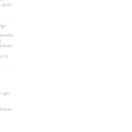
 kā arī
TS"
roducentu
s
jā Radio
as 10
u
m, gan
rēšanas