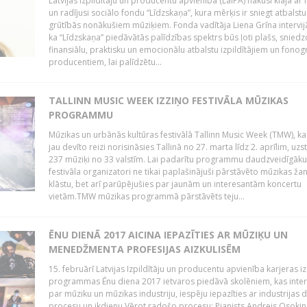
Latvijas Izpildītāju un producentu apvienība (LaIPA) nākusi klajā ar i
un radījusi sociālo fondu “Līdzskaņa”, kura mērķis ir sniegt atbalstu
grūtībās nonākušiem mūziķiem. Fonda vadītāja Liena Grīna intervijā
ka “Līdzskaņa” piedāvātās palīdzības spektrs būs ļoti plašs, sniedz
finansiālu, praktisku un emocionālu atbalstu izpildītājiem un fon
producentiem, lai palīdzētu...
TALLINN MUSIC WEEK IZZIŅO FESTIVĀLA MŪZIKAS
PROGRAMMU
Mūzikas un urbānās kultūras festivālā Tallinn Music Week (TMW), k
jau devīto reizi norisināsies Tallinā no 27. marta līdz 2. aprīlim, uzs
237 mūziķi no 33 valstīm. Lai padarītu programmu daudzveidīgāku
festivāla organizatori ne tikai paplašinājuši pārstāvēto mūzikas ža
klāstu, bet arī parūpējušies par jaunām un interesantām koncertu
vietām.TMW mūzikas programmā pārstāvēts teju...
ĒNU DIENĀ 2017 AICINA IEPAZĪTIES AR MŪZIĶU UN
MENEDŽMENTA PROFESIJAS AIZKULISĒM
15. februārī Latvijas Izpildītāju un producentu apvienība karjeras iz
programmas Ēnu diena 2017 ietvaros piedāvā skolēniem, kas inter
par mūziku un mūzikas industriju, iespēju iepazīties ar industrijas 
procesu un ikdienu.Vērot radošo procesu: Pianists Andrejs Osokins