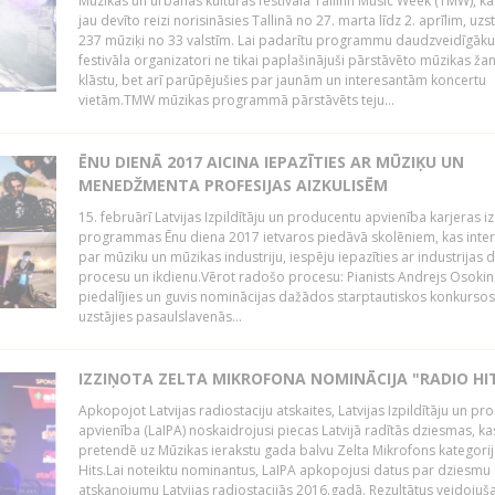
Mūzikas un urbānās kultūras festivālā Tallinn Music Week (TMW), k
jau devīto reizi norisināsies Tallinā no 27. marta līdz 2. aprīlim, uzs
237 mūziķi no 33 valstīm. Lai padarītu programmu daudzveidīgāku
festivāla organizatori ne tikai paplašinājuši pārstāvēto mūzikas ža
klāstu, bet arī parūpējušies par jaunām un interesantām koncertu
vietām.TMW mūzikas programmā pārstāvēts teju...
ĒNU DIENĀ 2017 AICINA IEPAZĪTIES AR MŪZIĶU UN
MENEDŽMENTA PROFESIJAS AIZKULISĒM
15. februārī Latvijas Izpildītāju un producentu apvienība karjeras iz
programmas Ēnu diena 2017 ietvaros piedāvā skolēniem, kas inter
par mūziku un mūzikas industriju, iespēju iepazīties ar industrijas 
procesu un ikdienu.Vērot radošo procesu: Pianists Andrejs Osokins
piedalījies un guvis nominācijas dažādos starptautiskos konkursos,
uzstājies pasaulslavenās...
IZZIŅOTA ZELTA MIKROFONA NOMINĀCIJA "RADIO HI
Apkopojot Latvijas radiostaciju atskaites, Latvijas Izpildītāju un p
apvienība (LaIPA) noskaidrojusi piecas Latvijā radītās dziesmas, ka
pretendē uz Mūzikas ierakstu gada balvu Zelta Mikrofons kategori
Hits.Lai noteiktu nominantus, LaIPA apkopojusi datus par dziesmu
atskaņojumu Latvijas radiostacijās 2016.gadā. Rezultātus veidojuš