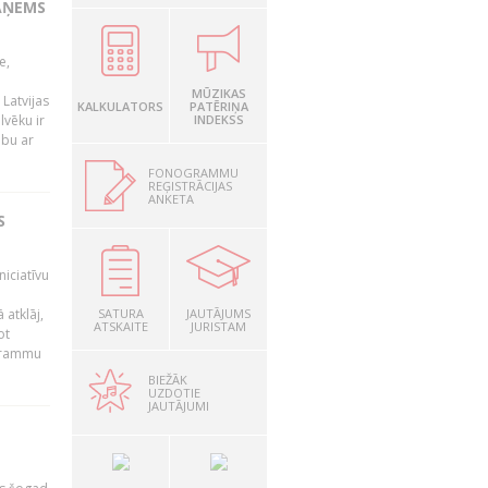
AŅEMS
e,
MŪZIKAS
Latvijas
KALKULATORS
PATĒRIŅA
lvēku ir
INDEKSS
ibu ar
FONOGRAMMU
REĢISTRĀCIJAS
ANKETA
S
niciatīvu
 atklāj,
SATURA
JAUTĀJUMS
ATSKAITE
JURISTAM
ot
ogrammu
BIEŽĀK
UZDOTIE
JAUTĀJUMI