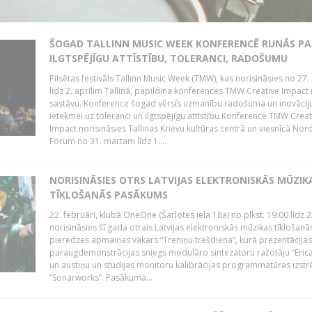
ŠOGAD TALLINN MUSIC WEEK KONFERENCĒ RUNĀS PA
ILGTSPĒJĪGU ATTĪSTĪBU, TOLERANCI, RADOŠUMU
Pilsētas festivāls Tallinn Music Week (TMW), kas norisināsies no 27.
līdz 2. aprīlim Tallinā, papildina konferences TMW Creative Impact 
sastāvu. Konference šogad vērsīs uzmanību radošuma un inovācij
ietekmei uz toleranci un ilgtspējīgu attīstību.Konference TMW Creat
Impact norisināsies Tallinas Krievu kultūras centrā un viesnīcā Nor
Forum no 31. martam līdz 1....
NORISINĀSIES OTRS LATVIJAS ELEKTRONISKĀS MŪZIK
TĪKLOŠANĀS PASĀKUMS
22. februārī, klubā OneOne (Šarlotes iela 18a) no plkst. 19:00 līdz 
norisināsies šī gada otrais Latvijas elektroniskās mūzikas tīklošanā
pieredzes apmaiņas vakars ‘’Treniņu trešdiena’’, kurā prezentācijas
paraugdemonstrācijas sniegs modulāro sintezatoru ražotāju “Erica
un austiņu un studijas monitoru kalibrācijas programmatūras izstr
“Sonarworks”. Pasākuma...