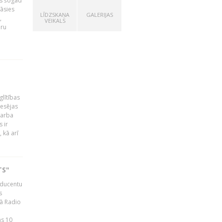
as šogad
tāsies
LĪDZSKAŅA
GALERIJAS
,
VEIKALS
nru
glītības
esējas
darba
 ir
 kā arī
TS"
roducentu
s
jā Radio
as 10