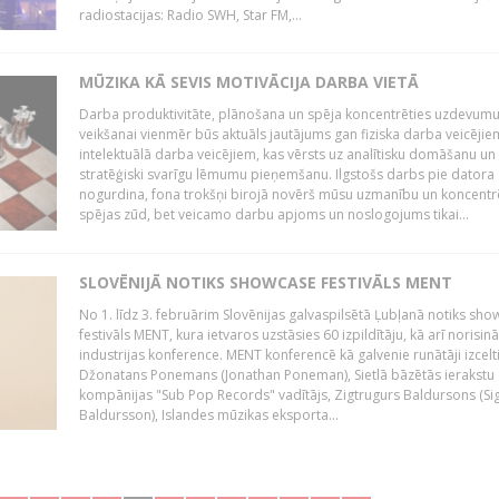
radiostacijas: Radio SWH, Star FM,...
MŪZIKA KĀ SEVIS MOTIVĀCIJA DARBA VIETĀ
Darba produktivitāte, plānošana un spēja koncentrēties uzdevum
veikšanai vienmēr būs aktuāls jautājums gan fiziska darba veicējie
intelektuālā darba veicējiem, kas vērsts uz analītisku domāšanu un
stratēģiski svarīgu lēmumu pieņemšanu. Ilgstošs darbs pie datora
nogurdina, fona trokšņi birojā novērš mūsu uzmanību un koncent
spējas zūd, bet veicamo darbu apjoms un noslogojums tikai...
SLOVĒNIJĀ NOTIKS SHOWCASE FESTIVĀLS MENT
No 1. līdz 3. februārim Slovēnijas galvaspilsētā Ļubļanā notiks sh
festivāls MENT, kura ietvaros uzstāsies 60 izpildītāju, kā arī norisin
industrijas konference. MENT konferencē kā galvenie runātāji izcelt
Džonatans Ponemans (Jonathan Poneman), Sietlā bāzētās ierakstu
kompānijas "Sub Pop Records" vadītājs, Zigtrugurs Baldursons (Si
Baldursson), Islandes mūzikas eksporta...