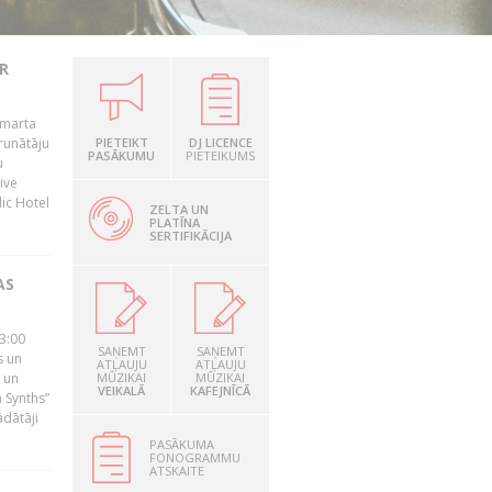
R
 marta
runātāju
PIETEIKT
DJ LICENCE
PASĀKUMU
PIETEIKUMS
u
ive
dic Hotel
ZELTA UN
PLATĪNA
SERTIFIKĀCIJA
AS
23:00
SAŅEMT
SAŅEMT
s un
ATĻAUJU
ATĻAUJU
 un
MŪZIKAI
MŪZIKAI
VEIKALĀ
KAFEJNĪCĀ
 Synths”
ādātāji
PASĀKUMA
FONOGRAMMU
ATSKAITE