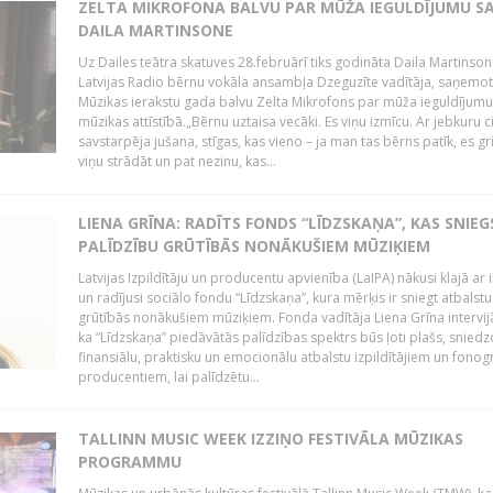
ZELTA MIKROFONA BALVU PAR MŪŽA IEGULDĪJUMU S
DAILA MARTINSONE
Uz Dailes teātra skatuves 28.februārī tiks godināta Daila Martinson
Latvijas Radio bērnu vokāla ansambļa Dzeguzīte vadītāja, saņemot
Mūzikas ierakstu gada balvu Zelta Mikrofons par mūža ieguldījumu 
mūzikas attīstībā.„Bērnu uztaisa vecāki. Es viņu izmīcu. Ar jebkuru ci
savstarpēja jušana, stīgas, kas vieno – ja man tas bērns patīk, es gr
viņu strādāt un pat nezinu, kas...
LIENA GRĪNA: RADĪTS FONDS “LĪDZSKAŅA”, KAS SNIEG
PALĪDZĪBU GRŪTĪBĀS NONĀKUŠIEM MŪZIĶIEM
Latvijas Izpildītāju un producentu apvienība (LaIPA) nākusi klajā ar i
un radījusi sociālo fondu “Līdzskaņa”, kura mērķis ir sniegt atbalstu
grūtībās nonākušiem mūziķiem. Fonda vadītāja Liena Grīna intervijā
ka “Līdzskaņa” piedāvātās palīdzības spektrs būs ļoti plašs, sniedz
finansiālu, praktisku un emocionālu atbalstu izpildītājiem un fon
producentiem, lai palīdzētu...
TALLINN MUSIC WEEK IZZIŅO FESTIVĀLA MŪZIKAS
PROGRAMMU