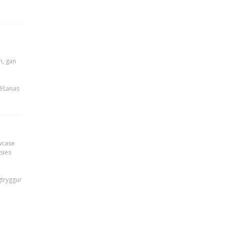
u
m, gan
rēšanas
owcase
āsies
i
gtryggur