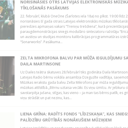
NORISINĀSIES OTRS LATVIJAS ELEKTRONISKĀS MŪZIK
TĪKLOŠANĀS PASĀKUMS
22. februārī, klubā OneOne (Šarlotes iela 18a) no plkst. 19:00 līdz 
norisināsies šī gada otrais Latvijas elektroniskās mūzikas tīklošanā
pieredzes apmaiņas vakars ‘’Treniņu trešdiena’’, kurā prezentācijas
paraugdemonstrācijas sniegs modulāro sintezatoru ražotāju “Erica
un austiņu un studijas monitoru kalibrācijas programmatūras izstr
“Sonarworks”. Pasākuma...
ZELTA MIKROFONA BALVU PAR MŪŽA IEGULDĪJUMU S
DAILA MARTINSONE
Uz Dailes teātra skatuves 28.februārī tiks godināta Daila Martinson
Latvijas Radio bērnu vokāla ansambļa Dzeguzīte vadītāja, saņemot
Mūzikas ierakstu gada balvu Zelta Mikrofons par mūža ieguldījumu 
mūzikas attīstībā.„Bērnu uztaisa vecāki. Es viņu izmīcu. Ar jebkuru ci
savstarpēja jušana, stīgas, kas vieno – ja man tas bērns patīk, es gr
viņu strādāt un pat nezinu, kas...
LIENA GRĪNA: RADĪTS FONDS “LĪDZSKAŅA”, KAS SNIEG
PALĪDZĪBU GRŪTĪBĀS NONĀKUŠIEM MŪZIĶIEM