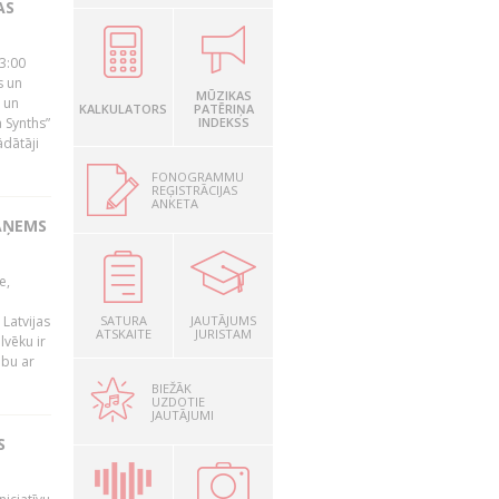
AS
23:00
s un
MŪZIKAS
 un
KALKULATORS
PATĒRIŅA
 Synths”
INDEKSS
ādātāji
FONOGRAMMU
REĢISTRĀCIJAS
ANKETA
AŅEMS
e,
Latvijas
SATURA
JAUTĀJUMS
ATSKAITE
JURISTAM
lvēku ir
ibu ar
BIEŽĀK
UZDOTIE
JAUTĀJUMI
S