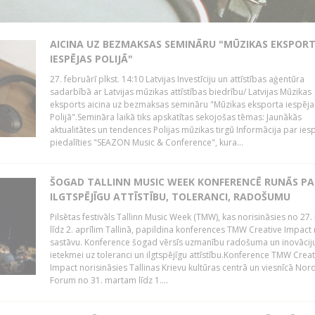
AICINA UZ BEZMAKSAS SEMINĀRU "MŪZIKAS EKSPOR
IESPĒJAS POLIJĀ"
27. februārī plkst. 14:10 Latvijas Investīciju un attīstības aģentūra
sadarbībā ar Latvijas mūzikas attīstības biedrību/ Latvijas Mūzikas
eksports aicina uz bezmaksas semināru "Mūzikas eksporta iespēja
Polijā".Semināra laikā tiks apskatītas sekojošas tēmas: Jaunākās
aktualitātes un tendences Polijas mūzikas tirgū Informācija par ies
piedalīties "SEAZON Music & Conference", kura...
ŠOGAD TALLINN MUSIC WEEK KONFERENCĒ RUNĀS PA
ILGTSPĒJĪGU ATTĪSTĪBU, TOLERANCI, RADOŠUMU
Pilsētas festivāls Tallinn Music Week (TMW), kas norisināsies no 27.
līdz 2. aprīlim Tallinā, papildina konferences TMW Creative Impact 
sastāvu. Konference šogad vērsīs uzmanību radošuma un inovācij
ietekmei uz toleranci un ilgtspējīgu attīstību.Konference TMW Creat
Impact norisināsies Tallinas Krievu kultūras centrā un viesnīcā Nor
Forum no 31. martam līdz 1....