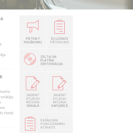
TA
PIETEIKT
DJ LICENCE
PASĀKUMU
PIETEIKUMS
s
pēju
ZELTA UN
PLATĪNA
SERTIFIKĀCIJA
R
 marta
SAŅEMT
SAŅEMT
runātāju
ATĻAUJU
ATĻAUJU
u
MŪZIKAI
MŪZIKAI
VEIKALĀ
KAFEJNĪCĀ
ive
dic Hotel
PASĀKUMA
FONOGRAMMU
ATSKAITE