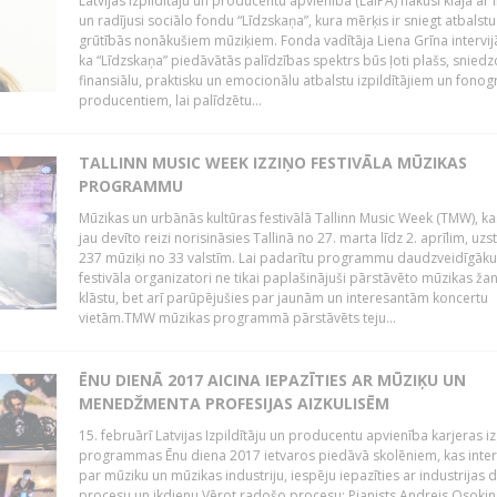
Latvijas Izpildītāju un producentu apvienība (LaIPA) nākusi klajā ar i
un radījusi sociālo fondu “Līdzskaņa”, kura mērķis ir sniegt atbalstu
grūtībās nonākušiem mūziķiem. Fonda vadītāja Liena Grīna intervijā
ka “Līdzskaņa” piedāvātās palīdzības spektrs būs ļoti plašs, sniedz
finansiālu, praktisku un emocionālu atbalstu izpildītājiem un fon
producentiem, lai palīdzētu...
TALLINN MUSIC WEEK IZZIŅO FESTIVĀLA MŪZIKAS
PROGRAMMU
Mūzikas un urbānās kultūras festivālā Tallinn Music Week (TMW), k
jau devīto reizi norisināsies Tallinā no 27. marta līdz 2. aprīlim, uzs
237 mūziķi no 33 valstīm. Lai padarītu programmu daudzveidīgāku
festivāla organizatori ne tikai paplašinājuši pārstāvēto mūzikas ža
klāstu, bet arī parūpējušies par jaunām un interesantām koncertu
vietām.TMW mūzikas programmā pārstāvēts teju...
ĒNU DIENĀ 2017 AICINA IEPAZĪTIES AR MŪZIĶU UN
MENEDŽMENTA PROFESIJAS AIZKULISĒM
15. februārī Latvijas Izpildītāju un producentu apvienība karjeras iz
programmas Ēnu diena 2017 ietvaros piedāvā skolēniem, kas inter
par mūziku un mūzikas industriju, iespēju iepazīties ar industrijas 
procesu un ikdienu.Vērot radošo procesu: Pianists Andrejs Osokins