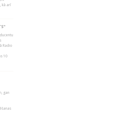
 kā arī
TS"
roducentu
s
jā Radio
as 10
u
m, gan
rēšanas