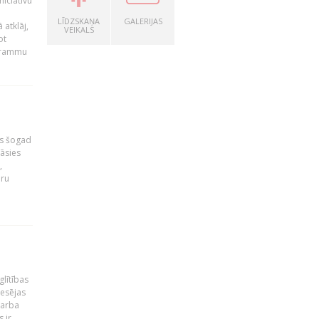
niciatīvu
LĪDZSKAŅA
GALERIJAS
 atklāj,
VEIKALS
ot
ogrammu
as šogad
tāsies
,
nru
glītības
esējas
darba
 ir