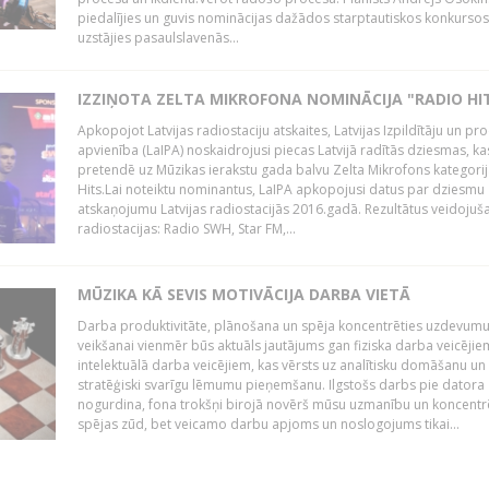
piedalījies un guvis nominācijas dažādos starptautiskos konkursos,
uzstājies pasaulslavenās...
IZZIŅOTA ZELTA MIKROFONA NOMINĀCIJA "RADIO HI
Apkopojot Latvijas radiostaciju atskaites, Latvijas Izpildītāju un p
apvienība (LaIPA) noskaidrojusi piecas Latvijā radītās dziesmas, ka
pretendē uz Mūzikas ierakstu gada balvu Zelta Mikrofons kategori
Hits.Lai noteiktu nominantus, LaIPA apkopojusi datus par dziesmu
atskaņojumu Latvijas radiostacijās 2016.gadā. Rezultātus veidojuš
radiostacijas: Radio SWH, Star FM,...
MŪZIKA KĀ SEVIS MOTIVĀCIJA DARBA VIETĀ
Darba produktivitāte, plānošana un spēja koncentrēties uzdevum
veikšanai vienmēr būs aktuāls jautājums gan fiziska darba veicējie
intelektuālā darba veicējiem, kas vērsts uz analītisku domāšanu un
stratēģiski svarīgu lēmumu pieņemšanu. Ilgstošs darbs pie datora
nogurdina, fona trokšņi birojā novērš mūsu uzmanību un koncent
spējas zūd, bet veicamo darbu apjoms un noslogojums tikai...