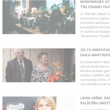
NORISINĀSIES O
TĪKLOŠANĀS PA
22. februārī, klubā On
norisināsies šī gada o
pieredzes apmaiņas va
paraugdemonstrācijas
un austiņu un studija
“Sonarworks”. Pasāku
ZELTA MIKROFON
DAILA MARTINS
Uz Dailes teātra skat
Latvijas Radio bērnu
Mūzikas ierakstu gad
mūzikas attīstībā.„Bēr
savstarpēja jušana, st
viņu strādāt un pat ne
LIENA GRĪNA: RA
PALĪDZĪBU GRŪT