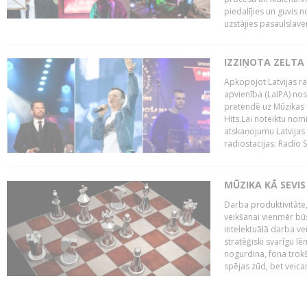
piedalījies un guvis 
uzstājies pasaulslaven
IZZIŅOTA ZELTA
Apkopojot Latvijas rad
apvienība (LaIPA) nos
pretendē uz Mūzikas 
Hits.Lai noteiktu no
atskaņojumu Latvijas 
radiostacijas: Radio S
MŪZIKA KĀ SEVIS
Darba produktivitāte
veikšanai vienmēr būs
intelektuālā darba ve
stratēģiski svarīgu 
nogurdina, fona trok
spējas zūd, bet veic