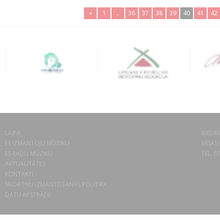
«
1
..
36
37
38
39
40
41
42
LAIPA
BIEDRĪ
ES IZMANTOJU MŪZIKU
MISAS 
ES RADU MŪZIKU
TEL. 6
AKTUALITĀTES
KONTAKTI
SĪKDATŅU IZMANTOŠANAS POLITIKA
DATU APSTRĀDE