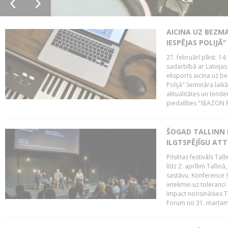
AICINA UZ BEZM
IESPĒJAS POLIJĀ"
27. februārī plkst. 14:
sadarbībā ar Latvijas
eksports aicina uz b
Polijā".Semināra laik
aktualitātes un tende
piedalīties "SEAZON M
ŠOGAD TALLINN 
ILGTSPĒJĪGU AT
Pilsētas festivāls Ta
līdz 2. aprīlim Talli
sastāvu. Konference 
ietekmei uz toleranci
Impact norisināsies T
Forum no 31. martam l