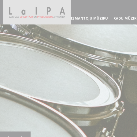
IZMANTOJU MŪZIKU
RADU MŪZIK