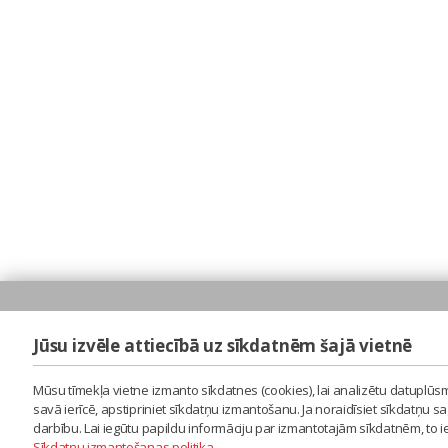
Jūsu izvēle attiecībā uz sīkdatnēm šajā vietnē
Mūsu tīmekļa vietne izmanto sīkdatnes (cookies), lai analizētu datuplūsm
savā ierīcē, apstipriniet sīkdatņu izmantošanu. Ja noraidīsiet sīkdatņu 
darbību. Lai iegūtu papildu informāciju par izmantotajām sīkdatnēm, to 
Sīkdatņu izmantošanas politika
.