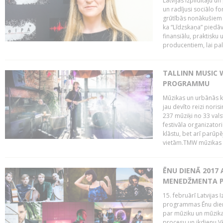
Latvijas Izpildītāju u
un radījusi sociālo fo
grūtībās nonākušiem m
ka “Līdzskaņa” piedāv
finansiālu, praktisku
producentiem, lai palī
TALLINN MUSIC 
PROGRAMMU
Mūzikas un urbānās ku
jau devīto reizi norisi
237 mūziķi no 33 val
festivāla organizator
klāstu, bet arī parūp
vietām.TMW mūzikas 
ĒNU DIENĀ 2017 
MENEDŽMENTA PR
15. februārī Latvijas 
programmas Ēnu diena
par mūziku un mūzikas
procesu un ikdienu.V