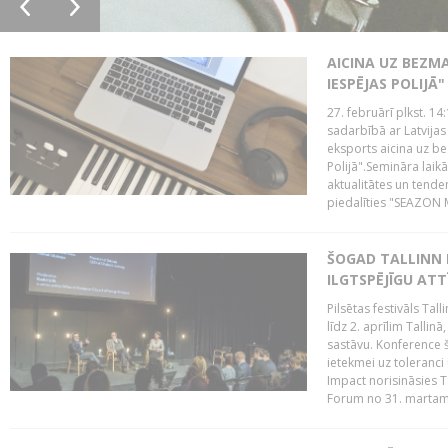
AICINA UZ BEZM
IESPĒJAS POLIJĀ"
27. februārī plkst. 14:
sadarbībā ar Latvijas
eksports aicina uz b
Polijā".Semināra laik
aktualitātes un tende
piedalīties "SEAZON M
ŠOGAD TALLINN 
ILGTSPĒJĪGU AT
Pilsētas festivāls Ta
līdz 2. aprīlim Talli
sastāvu. Konference 
ietekmei uz toleranci
Impact norisināsies T
Forum no 31. martam l