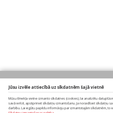
Jūsu izvēle attiecībā uz sīkdatnēm šajā vietnē
Mūsu tīmekļa vietne izmanto sīkdatnes (cookies), lai analizētu datuplūsm
savā ierīcē, apstipriniet sīkdatņu izmantošanu. Ja noraidīsiet sīkdatņu 
darbību. Lai iegūtu papildu informāciju par izmantotajām sīkdatnēm, to 
Sīkdatņu izmantošanas politika
.