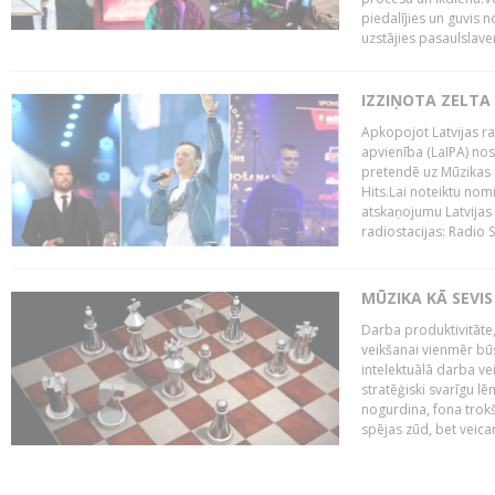
piedalījies un guvis 
uzstājies pasaulslaven
IZZIŅOTA ZELTA
Apkopojot Latvijas rad
apvienība (LaIPA) nos
pretendē uz Mūzikas 
Hits.Lai noteiktu no
atskaņojumu Latvijas 
radiostacijas: Radio S
MŪZIKA KĀ SEVIS
Darba produktivitāte
veikšanai vienmēr būs
intelektuālā darba ve
stratēģiski svarīgu 
nogurdina, fona trok
spējas zūd, bet veic