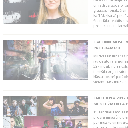
Latvijas Izpildītāju u
un radījusi sociālo fo
grūtībās nonākušiem m
ka “Līdzskaņa” piedāv
finansiālu, praktisku
producentiem, lai palī
TALLINN MUSIC 
PROGRAMMU
Mūzikas un urbānās ku
jau devīto reizi norisi
237 mūziķi no 33 val
festivāla organizator
klāstu, bet arī parūp
vietām.TMW mūzikas 
ĒNU DIENĀ 2017 
MENEDŽMENTA PR
15. februārī Latvijas 
programmas Ēnu diena
par mūziku un mūzikas
procesu un ikdienu.V