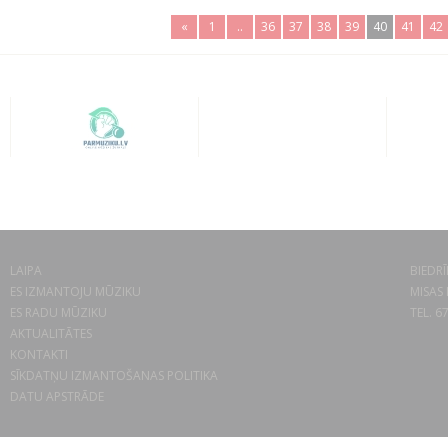
«
1
..
36
37
38
39
40
41
42
LAIPA
BIEDRĪ
ES IZMANTOJU MŪZIKU
MISAS 
ES RADU MŪZIKU
TEL. 6
AKTUALITĀTES
KONTAKTI
SĪKDATŅU IZMANTOŠANAS POLITIKA
DATU APSTRĀDE