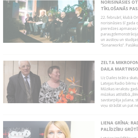
NORISINĀSIES O
TĪKLOŠANĀS PA
22. februārī, klubā On
norisināsies šī gada o
pieredzes apmaiņas va
paraugdemonstrācijas
un austiņu un studija
“Sonarworks”. Pasāku
ZELTA MIKROFON
DAILA MARTINS
Uz Dailes teātra skat
Latvijas Radio bērnu
Mūzikas ierakstu gad
mūzikas attīstībā.„Bēr
savstarpēja jušana, st
viņu strādāt un pat ne
LIENA GRĪNA: RA
PALĪDZĪBU GRŪT