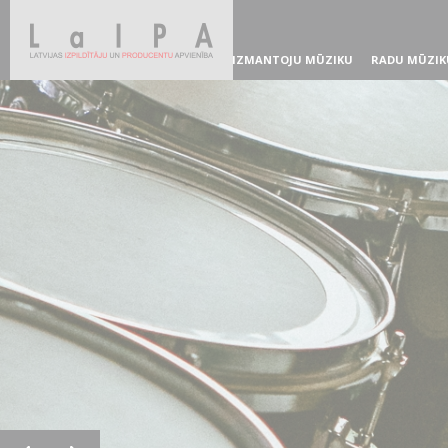
IZMANTOJU MŪZIKU
RADU MŪZIK