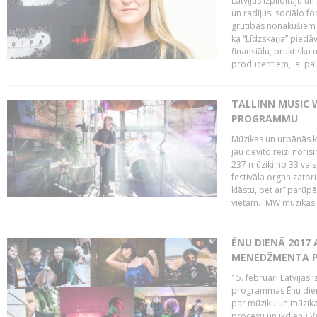
Latvijas Izpildītāju u
un radījusi sociālo fo
grūtībās nonākušiem m
ka “Līdzskaņa” piedāv
finansiālu, praktisku
producentiem, lai palī
TALLINN MUSIC 
PROGRAMMU
Mūzikas un urbānās ku
jau devīto reizi norisi
237 mūziķi no 33 val
festivāla organizator
klāstu, bet arī parūp
vietām.TMW mūzikas 
ĒNU DIENĀ 2017 
MENEDŽMENTA PR
15. februārī Latvijas 
programmas Ēnu diena
par mūziku un mūzikas
procesu un ikdienu.V