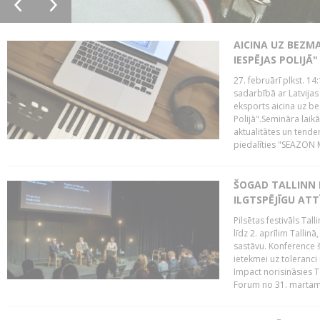
AICINA UZ BEZM
IESPĒJAS POLIJĀ"
27. februārī plkst. 14:
sadarbībā ar Latvijas
eksports aicina uz b
Polijā".Semināra laik
aktualitātes un tende
piedalīties "SEAZON M
ŠOGAD TALLINN 
ILGTSPĒJĪGU AT
Pilsētas festivāls Ta
līdz 2. aprīlim Talli
sastāvu. Konference 
ietekmei uz toleranci
Impact norisināsies T
Forum no 31. martam l