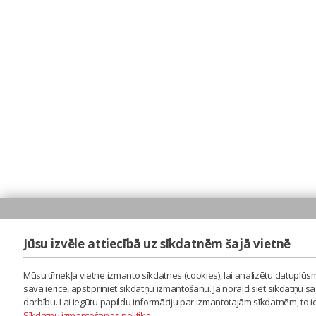
Jūsu izvēle attiecībā uz sīkdatnēm šajā vietnē
Mūsu tīmekļa vietne izmanto sīkdatnes (cookies), lai analizētu datuplūsm
savā ierīcē, apstipriniet sīkdatņu izmantošanu. Ja noraidīsiet sīkdatņu 
darbību. Lai iegūtu papildu informāciju par izmantotajām sīkdatnēm, to 
Sīkdatņu izmantošanas politika
.