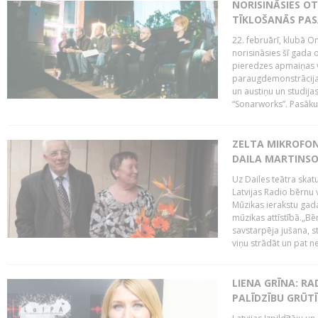
NORISINĀSIES O
TĪKLOŠANĀS PA
22. februārī, klubā On
norisināsies šī gada o
pieredzes apmaiņas va
paraugdemonstrācijas
un austiņu un studija
“Sonarworks”. Pasāku
ZELTA MIKROFON
DAILA MARTINS
Uz Dailes teātra skat
Latvijas Radio bērnu
Mūzikas ierakstu gad
mūzikas attīstībā.„Bēr
savstarpēja jušana, st
viņu strādāt un pat ne
LIENA GRĪNA: RA
PALĪDZĪBU GRŪT