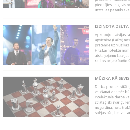
piedalījies un guvis 
uzstājies pasaulslaven
IZZIŅOTA ZELTA
Apkopojot Latvijas rad
apvienība (LaIPA) nos
pretendē uz Mūzikas 
Hits.Lai noteiktu no
atskaņojumu Latvijas 
radiostacijas: Radio S
MŪZIKA KĀ SEVIS
Darba produktivitāte
veikšanai vienmēr būs
intelektuālā darba ve
stratēģiski svarīgu 
nogurdina, fona trok
spējas zūd, bet veic