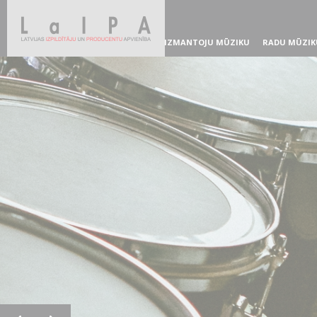
IZMANTOJU MŪZIKU
RADU MŪZIK