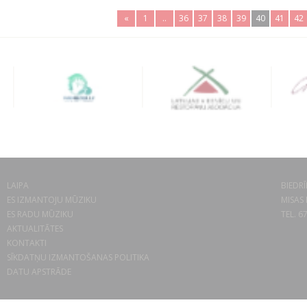
«
1
..
36
37
38
39
40
41
42
LAIPA
BIEDRĪ
ES IZMANTOJU MŪZIKU
MISAS 
ES RADU MŪZIKU
TEL. 6
AKTUALITĀTES
KONTAKTI
SĪKDATŅU IZMANTOŠANAS POLITIKA
DATU APSTRĀDE