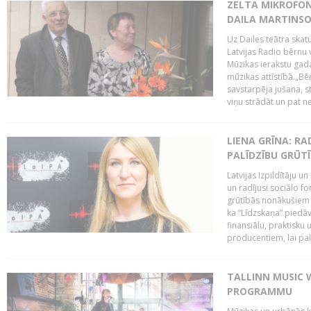
ZELTA MIKROFON
DAILA MARTINS
Uz Dailes teātra skat
Latvijas Radio bērnu
Mūzikas ierakstu gad
mūzikas attīstībā.„Bēr
savstarpēja jušana, st
viņu strādāt un pat ne
LIENA GRĪNA: RA
PALĪDZĪBU GRŪT
Latvijas Izpildītāju u
un radījusi sociālo fo
grūtībās nonākušiem m
ka “Līdzskaņa” piedāv
finansiālu, praktisku
producentiem, lai palī
TALLINN MUSIC 
PROGRAMMU