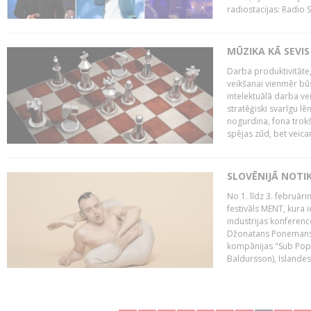
radiostacijas: Radio S
MŪZIKA KĀ SEVIS
Darba produktivitāte
veikšanai vienmēr būs
intelektuālā darba ve
stratēģiski svarīgu 
nogurdina, fona trok
spējas zūd, bet veic
SLOVĒNIJĀ NOTI
No 1. līdz 3. februār
festivāls MENT, kura i
industrijas konferenc
Džonatans Ponemans (
kompānijas "Sub Pop 
Baldursson), Islandes