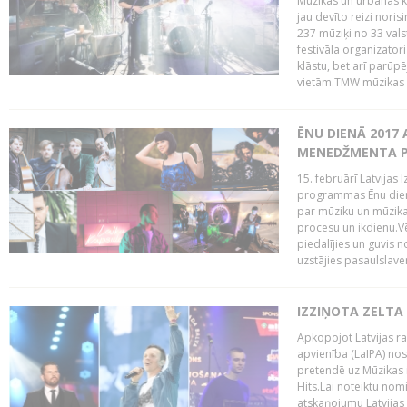
Mūzikas un urbānās ku
jau devīto reizi norisi
237 mūziķi no 33 val
festivāla organizator
klāstu, bet arī parūp
vietām.TMW mūzikas 
ĒNU DIENĀ 2017 
MENEDŽMENTA PR
15. februārī Latvijas 
programmas Ēnu diena
par mūziku un mūzikas
procesu un ikdienu.V
piedalījies un guvis 
uzstājies pasaulslaven
IZZIŅOTA ZELTA
Apkopojot Latvijas rad
apvienība (LaIPA) nos
pretendē uz Mūzikas 
Hits.Lai noteiktu no
atskaņojumu Latvijas 