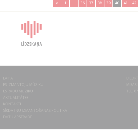
«
1
..
36
37
38
39
40
41
42
LAIPA
BIEDRĪ
ES IZMANTOJU MŪZIKU
MISAS 
ES RADU MŪZIKU
TEL. 6
AKTUALITĀTES
KONTAKTI
SĪKDATŅU IZMANTOŠANAS POLITIKA
DATU APSTRĀDE