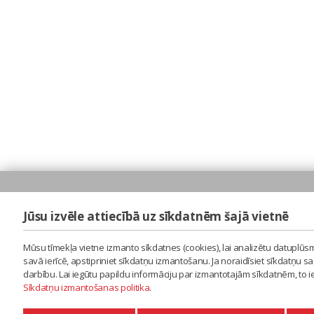
Jūsu izvēle attiecībā uz sīkdatnēm šajā vietnē
Mūsu tīmekļa vietne izmanto sīkdatnes (cookies), lai analizētu datuplūsm
savā ierīcē, apstipriniet sīkdatņu izmantošanu. Ja noraidīsiet sīkdatņu 
darbību. Lai iegūtu papildu informāciju par izmantotajām sīkdatnēm, to 
Sīkdatņu izmantošanas politika
.