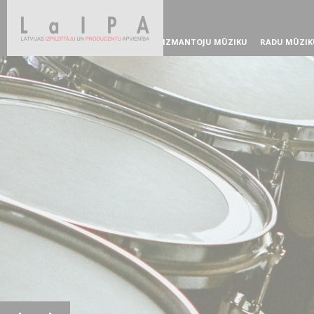
IZMANTOJU MŪZIKU
RADU MŪZIK