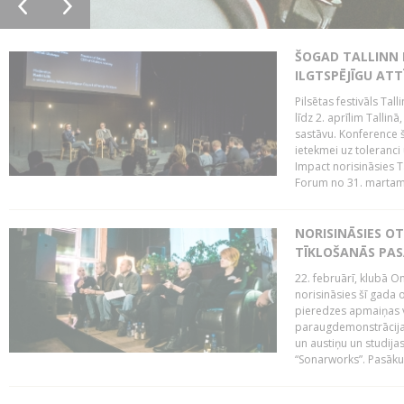
ŠOGAD TALLINN 
ILGTSPĒJĪGU AT
Pilsētas festivāls Ta
līdz 2. aprīlim Talli
sastāvu. Konference 
ietekmei uz toleranci
Impact norisināsies T
Forum no 31. martam l
NORISINĀSIES O
TĪKLOŠANĀS PA
22. februārī, klubā On
norisināsies šī gada o
pieredzes apmaiņas va
paraugdemonstrācijas
un austiņu un studija
“Sonarworks”. Pasāku