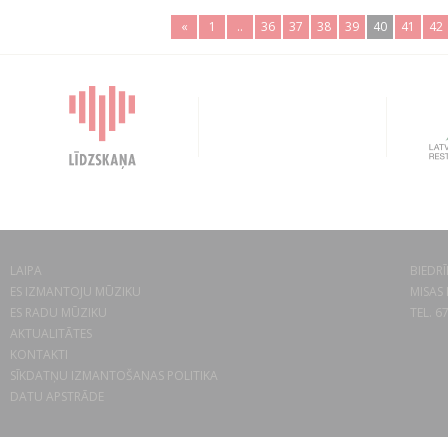
«
1
..
36
37
38
39
40
41
42
LAIPA
BIEDRĪ
ES IZMANTOJU MŪZIKU
MISAS 
ES RADU MŪZIKU
TEL. 6
AKTUALITĀTES
KONTAKTI
SĪKDATŅU IZMANTOŠANAS POLITIKA
DATU APSTRĀDE