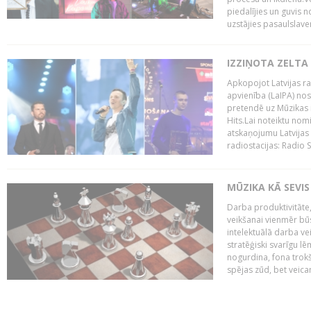
piedalījies un guvis 
uzstājies pasaulslaven
IZZIŅOTA ZELTA
Apkopojot Latvijas rad
apvienība (LaIPA) nos
pretendē uz Mūzikas 
Hits.Lai noteiktu no
atskaņojumu Latvijas 
radiostacijas: Radio S
MŪZIKA KĀ SEVIS
Darba produktivitāte
veikšanai vienmēr būs
intelektuālā darba ve
stratēģiski svarīgu 
nogurdina, fona trok
spējas zūd, bet veic