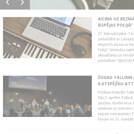
AICINA UZ BEZM
IESPĒJAS POLIJĀ"
27. februārī plkst. 14:
sadarbībā ar Latvijas
eksports aicina uz b
Polijā".Semināra laik
aktualitātes un tende
piedalīties "SEAZON M
ŠOGAD TALLINN 
ILGTSPĒJĪGU AT
Pilsētas festivāls Ta
līdz 2. aprīlim Talli
sastāvu. Konference 
ietekmei uz toleranci
Impact norisināsies T
Forum no 31. martam l