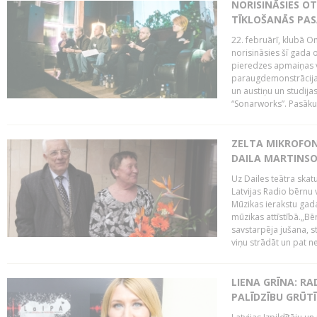
NORISINĀSIES O
TĪKLOŠANĀS PA
22. februārī, klubā On
norisināsies šī gada o
pieredzes apmaiņas va
paraugdemonstrācijas
un austiņu un studija
“Sonarworks”. Pasāku
ZELTA MIKROFON
DAILA MARTINS
Uz Dailes teātra skat
Latvijas Radio bērnu
Mūzikas ierakstu gad
mūzikas attīstībā.„Bēr
savstarpēja jušana, st
viņu strādāt un pat ne
LIENA GRĪNA: RA
PALĪDZĪBU GRŪT