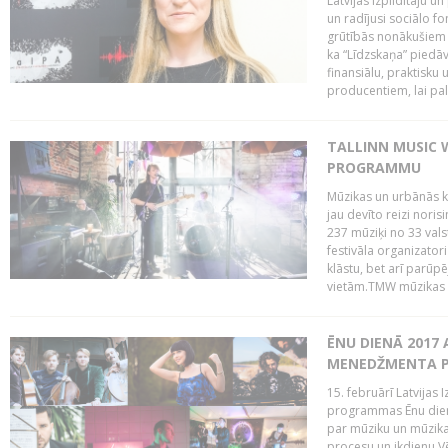
Latvijas Izpildītāju u
un radījusi sociālo fo
grūtībās nonākušiem m
ka “Līdzskaņa” piedāv
finansiālu, praktisku
producentiem, lai palī
TALLINN MUSIC 
PROGRAMMU
Mūzikas un urbānās ku
jau devīto reizi norisi
237 mūziķi no 33 val
festivāla organizator
klāstu, bet arī parūp
vietām.TMW mūzikas 
ĒNU DIENĀ 2017 
MENEDŽMENTA PR
15. februārī Latvijas 
programmas Ēnu diena
par mūziku un mūzikas
procesu un ikdienu.V