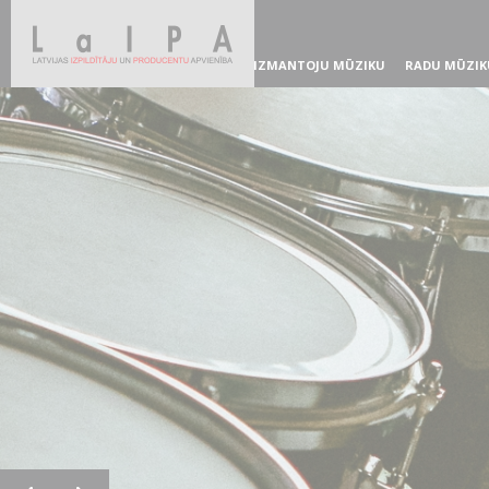
IZMANTOJU MŪZIKU
RADU MŪZIK