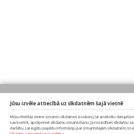
Jūsu izvēle attiecībā uz sīkdatnēm šajā vietnē
Mūsu tīmekļa vietne izmanto sīkdatnes (cookies), lai analizētu datuplūsm
savā ierīcē, apstipriniet sīkdatņu izmantošanu. Ja noraidīsiet sīkdatņu 
darbību. Lai iegūtu papildu informāciju par izmantotajām sīkdatnēm, to 
Sīkdatņu izmantošanas politika
.