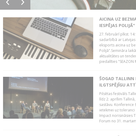
AICINA UZ BEZM
IESPĒJAS POLIJĀ"
27. februārī plkst. 14:
sadarbībā ar Latvijas
eksports aicina uz b
Polijā".Semināra laik
aktualitātes un tende
piedalīties "SEAZON M
ŠOGAD TALLINN 
ILGTSPĒJĪGU AT
Pilsētas festivāls Ta
līdz 2. aprīlim Talli
sastāvu. Konference 
ietekmei uz toleranci
Impact norisināsies T
Forum no 31. martam l