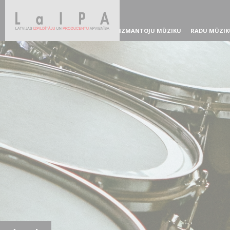
IZMANTOJU MŪZIKU
RADU MŪZIK