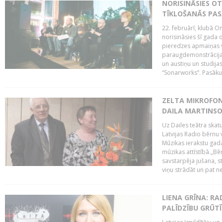
NORISINĀSIES O
TĪKLOŠANĀS PA
22. februārī, klubā On
norisināsies šī gada o
pieredzes apmaiņas va
paraugdemonstrācijas
un austiņu un studija
“Sonarworks”. Pasāku
ZELTA MIKROFON
DAILA MARTINS
Uz Dailes teātra skat
Latvijas Radio bērnu
Mūzikas ierakstu gad
mūzikas attīstībā.„Bēr
savstarpēja jušana, st
viņu strādāt un pat ne
LIENA GRĪNA: RA
PALĪDZĪBU GRŪT