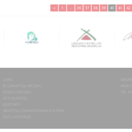
«
1
..
36
37
38
39
40
41
42
LAIPA
BIEDRĪ
ES IZMANTOJU MŪZIKU
MISAS 
ES RADU MŪZIKU
TEL. 6
AKTUALITĀTES
KONTAKTI
SĪKDATŅU IZMANTOŠANAS POLITIKA
DATU APSTRĀDE