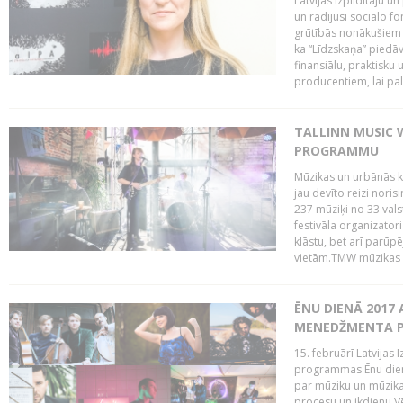
Latvijas Izpildītāju u
un radījusi sociālo fo
grūtībās nonākušiem m
ka “Līdzskaņa” piedāv
finansiālu, praktisku
producentiem, lai palī
TALLINN MUSIC 
PROGRAMMU
Mūzikas un urbānās ku
jau devīto reizi norisi
237 mūziķi no 33 val
festivāla organizator
klāstu, bet arī parūp
vietām.TMW mūzikas 
ĒNU DIENĀ 2017 
MENEDŽMENTA PR
15. februārī Latvijas 
programmas Ēnu diena
par mūziku un mūzikas
procesu un ikdienu.V