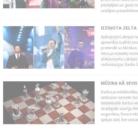
piedalījies un guvis 
uzstājies pasaulslaven
IZZIŅOTA ZELTA
Apkopojot Latvijas rad
apvienība (LaIPA) nos
pretendē uz Mūzikas 
Hits.Lai noteiktu no
atskaņojumu Latvijas 
radiostacijas: Radio S
MŪZIKA KĀ SEVIS
Darba produktivitāte
veikšanai vienmēr būs
intelektuālā darba ve
stratēģiski svarīgu 
nogurdina, fona trok
spējas zūd, bet veic