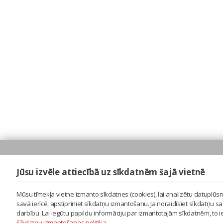
Jūsu izvēle attiecībā uz sīkdatnēm šajā vietnē
Mūsu tīmekļa vietne izmanto sīkdatnes (cookies), lai analizētu datuplūsm
savā ierīcē, apstipriniet sīkdatņu izmantošanu. Ja noraidīsiet sīkdatņu 
darbību. Lai iegūtu papildu informāciju par izmantotajām sīkdatnēm, to 
Sīkdatņu izmantošanas politika
.