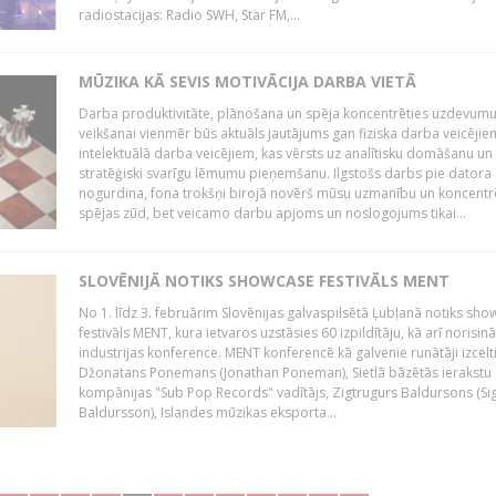
radiostacijas: Radio SWH, Star FM,...
MŪZIKA KĀ SEVIS MOTIVĀCIJA DARBA VIETĀ
Darba produktivitāte, plānošana un spēja koncentrēties uzdevum
veikšanai vienmēr būs aktuāls jautājums gan fiziska darba veicējie
intelektuālā darba veicējiem, kas vērsts uz analītisku domāšanu un
stratēģiski svarīgu lēmumu pieņemšanu. Ilgstošs darbs pie datora
nogurdina, fona trokšņi birojā novērš mūsu uzmanību un koncent
spējas zūd, bet veicamo darbu apjoms un noslogojums tikai...
SLOVĒNIJĀ NOTIKS SHOWCASE FESTIVĀLS MENT
No 1. līdz 3. februārim Slovēnijas galvaspilsētā Ļubļanā notiks sh
festivāls MENT, kura ietvaros uzstāsies 60 izpildītāju, kā arī norisin
industrijas konference. MENT konferencē kā galvenie runātāji izcelt
Džonatans Ponemans (Jonathan Poneman), Sietlā bāzētās ierakstu
kompānijas "Sub Pop Records" vadītājs, Zigtrugurs Baldursons (Si
Baldursson), Islandes mūzikas eksporta...