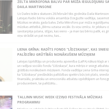
ZELTA MIKROFONA BALVU PAR MŪŽA IEGULDĪJUMU S
DAILA MARTINSONE
Uz Dailes teātra skatuves 28.februārī tiks godināta Daila Martinson
Latvijas Radio bērnu vokāla ansambļa Dzeguzīte vadītāja, saņemot
Mūzikas ierakstu gada balvu Zelta Mikrofons par mūža ieguldījumu 
mūzikas attīstībā.„Bērnu uztaisa vecāki. Es viņu izmīcu. Ar jebkuru ci
savstarpēja jušana, stīgas, kas vieno – ja man tas bērns patīk, es gr
viņu strādāt un pat nezinu, kas...
LIENA GRĪNA: RADĪTS FONDS “LĪDZSKAŅA”, KAS SNIEG
PALĪDZĪBU GRŪTĪBĀS NONĀKUŠIEM MŪZIĶIEM
Latvijas Izpildītāju un producentu apvienība (LaIPA) nākusi klajā ar i
un radījusi sociālo fondu “Līdzskaņa”, kura mērķis ir sniegt atbalstu
grūtībās nonākušiem mūziķiem. Fonda vadītāja Liena Grīna intervijā
ka “Līdzskaņa” piedāvātās palīdzības spektrs būs ļoti plašs, sniedz
finansiālu, praktisku un emocionālu atbalstu izpildītājiem un fon
producentiem, lai palīdzētu...
TALLINN MUSIC WEEK IZZIŅO FESTIVĀLA MŪZIKAS
PROGRAMMU