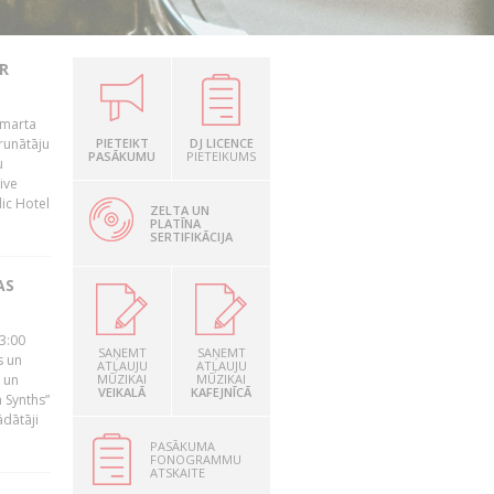
R
 marta
runātāju
PIETEIKT
DJ LICENCE
PASĀKUMU
PIETEIKUMS
u
ive
dic Hotel
ZELTA UN
PLATĪNA
SERTIFIKĀCIJA
AS
23:00
SAŅEMT
SAŅEMT
s un
ATĻAUJU
ATĻAUJU
 un
MŪZIKAI
MŪZIKAI
VEIKALĀ
KAFEJNĪCĀ
 Synths”
ādātāji
PASĀKUMA
FONOGRAMMU
ATSKAITE