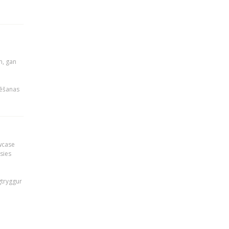
u
m, gan
rēšanas
owcase
āsies
i
gtryggur