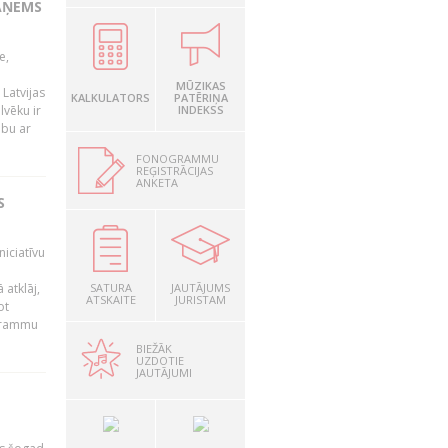
AŅEMS
e,
MŪZIKAS
Latvijas
KALKULATORS
PATĒRIŅA
lvēku ir
INDEKSS
ibu ar
FONOGRAMMU
REĢISTRĀCIJAS
ANKETA
S
niciatīvu
 atklāj,
SATURA
JAUTĀJUMS
ATSKAITE
JURISTAM
ot
ogrammu
BIEŽĀK
UZDOTIE
JAUTĀJUMI