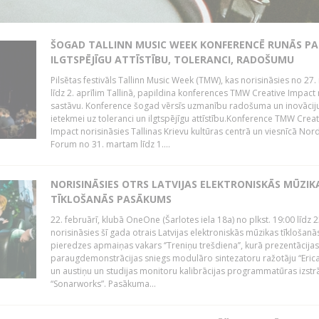
ŠOGAD TALLINN MUSIC WEEK KONFERENCĒ RUNĀS PA
ILGTSPĒJĪGU ATTĪSTĪBU, TOLERANCI, RADOŠUMU
Pilsētas festivāls Tallinn Music Week (TMW), kas norisināsies no 27.
līdz 2. aprīlim Tallinā, papildina konferences TMW Creative Impact 
sastāvu. Konference šogad vērsīs uzmanību radošuma un inovācij
ietekmei uz toleranci un ilgtspējīgu attīstību.Konference TMW Creat
Impact norisināsies Tallinas Krievu kultūras centrā un viesnīcā Nor
Forum no 31. martam līdz 1....
NORISINĀSIES OTRS LATVIJAS ELEKTRONISKĀS MŪZIK
TĪKLOŠANĀS PASĀKUMS
22. februārī, klubā OneOne (Šarlotes iela 18a) no plkst. 19:00 līdz 
norisināsies šī gada otrais Latvijas elektroniskās mūzikas tīklošanā
pieredzes apmaiņas vakars ‘’Treniņu trešdiena’’, kurā prezentācijas
paraugdemonstrācijas sniegs modulāro sintezatoru ražotāju “Erica
un austiņu un studijas monitoru kalibrācijas programmatūras izstr
“Sonarworks”. Pasākuma...