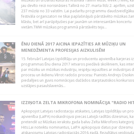
Mūzikas un urbānās kultūras festivālā Tallinn Music Week (TMW), k
jau devīto reizi norisināsies Tallinā no 27. marta līdz 2. aprīlim, uzs
237 mūziķi no 33 valstīm. Lai padarītu programmu daudzveidīgāku
festivāla organizatori ne tikai paplašinājuši pārstāvēto mūzikas ža
klāstu, bet arī parūpējušies par jaunām un interesantām koncertu
vietām.TMW mūzikas programmā pārstāvēts teju...
ĒNU DIENĀ 2017 AICINA IEPAZĪTIES AR MŪZIĶU UN
MENEDŽMENTA PROFESIJAS AIZKULISĒM
15. februārī Latvijas Izpildītāju un producentu apvienība karjeras iz
programmas Ēnu diena 2017 ietvaros piedāvā skolēniem, kas inter
par mūziku un mūzikas industriju, iespēju iepazīties ar industrijas 
procesu un ikdienu.Vērot radošo procesu: Pianists Andrejs Osokins
piedalījies un guvis nominācijas dažādos starptautiskos konkursos,
uzstājies pasaulslavenās...
IZZIŅOTA ZELTA MIKROFONA NOMINĀCIJA "RADIO HI
Apkopojot Latvijas radiostaciju atskaites, Latvijas Izpildītāju un p
apvienība (LaIPA) noskaidrojusi piecas Latvijā radītās dziesmas, ka
pretendē uz Mūzikas ierakstu gada balvu Zelta Mikrofons kategori
Hits.Lai noteiktu nominantus, LaIPA apkopojusi datus par dziesmu
atskaņojumu Latvijas radiostacijās 2016.gadā. Rezultātus veidojuš