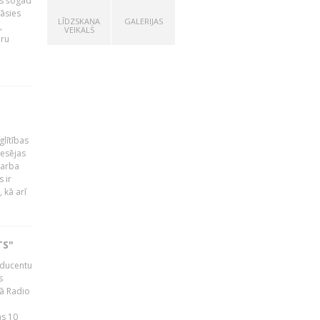
as šogad
tāsies
LĪDZSKAŅA
GALERIJAS
,
VEIKALS
nru
glītības
esējas
darba
 ir
 kā arī
TS"
roducentu
s
jā Radio
as 10