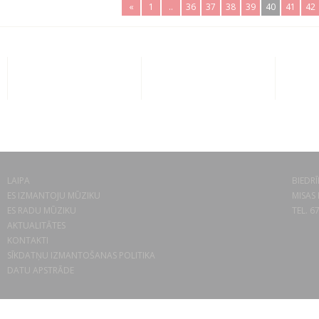
«
1
..
36
37
38
39
40
41
42
LAIPA
BIEDRĪ
ES IZMANTOJU MŪZIKU
MISAS 
ES RADU MŪZIKU
TEL. 6
AKTUALITĀTES
KONTAKTI
SĪKDATŅU IZMANTOŠANAS POLITIKA
DATU APSTRĀDE