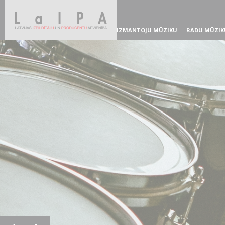
IZMANTOJU MŪZIKU
RADU MŪZIK