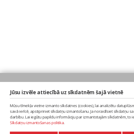
Jūsu izvēle attiecībā uz sīkdatnēm šajā vietnē
Mūsu tīmekļa vietne izmanto sīkdatnes (cookies), lai analizētu datuplūsm
savā ierīcē, apstipriniet sīkdatņu izmantošanu. Ja noraidīsiet sīkdatņu 
darbību. Lai iegūtu papildu informāciju par izmantotajām sīkdatnēm, to 
Sīkdatņu izmantošanas politika
.