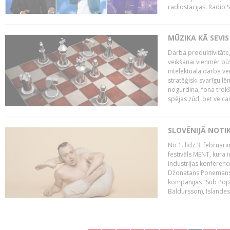
radiostacijas: Radio S
MŪZIKA KĀ SEVIS
Darba produktivitāte
veikšanai vienmēr būs
intelektuālā darba ve
stratēģiski svarīgu 
nogurdina, fona trok
spējas zūd, bet veic
SLOVĒNIJĀ NOTI
No 1. līdz 3. februār
festivāls MENT, kura i
industrijas konferenc
Džonatans Ponemans (
kompānijas "Sub Pop 
Baldursson), Islandes