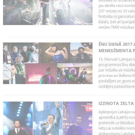
Mūzikas un urbānās ku
jau devīto reizi norisi
237 mūziķi no 33 val
festivāla organizator
klāstu, bet arī parūp
vietām.TMW mūzikas 
ĒNU DIENĀ 2017 
MENEDŽMENTA PR
15. februārī Latvijas 
programmas Ēnu diena
par mūziku un mūzikas
procesu un ikdienu.V
piedalījies un guvis 
uzstājies pasaulslaven
IZZIŅOTA ZELTA
Apkopojot Latvijas rad
apvienība (LaIPA) nos
pretendē uz Mūzikas 
Hits.Lai noteiktu no
atskaņojumu Latvijas 