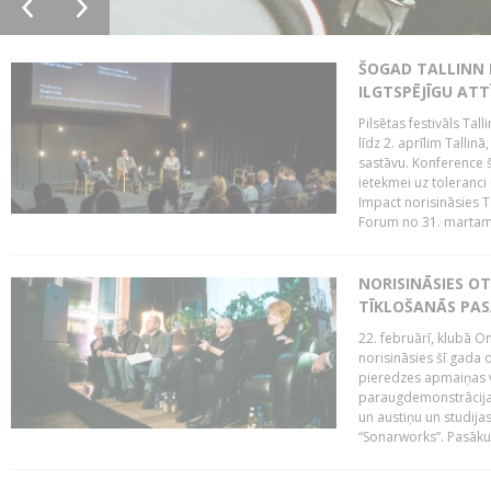
ŠOGAD TALLINN 
ILGTSPĒJĪGU AT
Pilsētas festivāls Ta
līdz 2. aprīlim Talli
sastāvu. Konference 
ietekmei uz toleranci
Impact norisināsies T
Forum no 31. martam l
NORISINĀSIES O
TĪKLOŠANĀS PA
22. februārī, klubā On
norisināsies šī gada o
pieredzes apmaiņas va
paraugdemonstrācijas
un austiņu un studija
“Sonarworks”. Pasāku