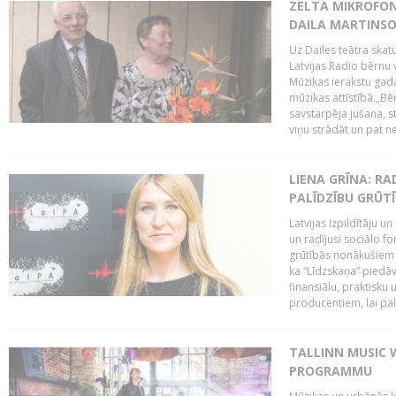
ZELTA MIKROFON
DAILA MARTINS
Uz Dailes teātra skat
Latvijas Radio bērnu
Mūzikas ierakstu gad
mūzikas attīstībā.„Bēr
savstarpēja jušana, st
viņu strādāt un pat ne
LIENA GRĪNA: RA
PALĪDZĪBU GRŪT
Latvijas Izpildītāju u
un radījusi sociālo fo
grūtībās nonākušiem m
ka “Līdzskaņa” piedāv
finansiālu, praktisku
producentiem, lai palī
TALLINN MUSIC 
PROGRAMMU